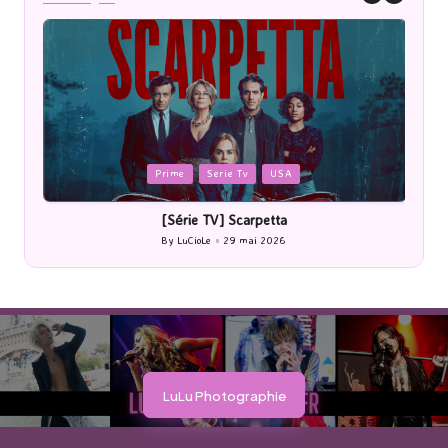
Posted
P
Prime
Serie Tv
USA
in
i
[Série TV] Scarpetta
By
LuCioLe
29 mai 2026
Posted
by
LuLu Photographie