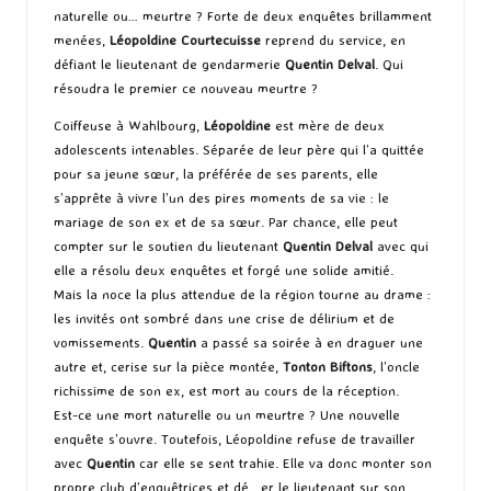
naturelle ou… meurtre ? Forte de deux enquêtes brillamment
menées,
Léopoldine Courtecuisse
reprend du service, en
défiant le lieutenant de gendarmerie
Quentin Delval
. Qui
résoudra le premier ce nouveau meurtre ?
Coiffeuse à Wahlbourg,
Léopoldine
est mère de deux
adolescents intenables. Séparée de leur père qui l’a quittée
pour sa jeune sœur, la préférée de ses parents, elle
s’apprête à vivre l’un des pires moments de sa vie : le
mariage de son ex et de sa sœur. Par chance, elle peut
compter sur le soutien du lieutenant
Quentin Delval
avec qui
elle a résolu deux enquêtes et forgé une solide amitié.
Mais la noce la plus attendue de la région tourne au drame :
les invités ont sombré dans une crise de délirium et de
vomissements.
Quentin
a passé sa soirée à en draguer une
autre et, cerise sur la pièce montée,
Tonton Biftons
, l’oncle
richissime de son ex, est mort au cours de la réception.
Est-ce une mort naturelle ou un meurtre ? Une nouvelle
enquête s’ouvre. Toutefois, Léopoldine refuse de travailler
avec
Quentin
car elle se sent trahie. Elle va donc monter son
propre club d’enquêtrices et dé_ er le lieutenant sur son