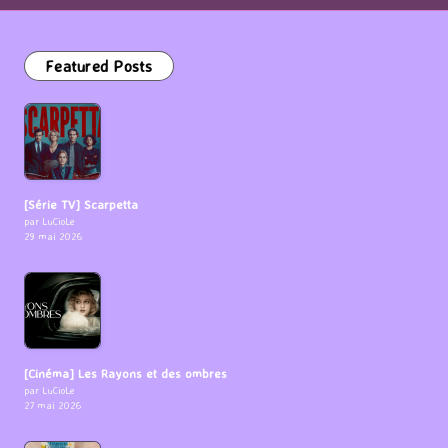
Featured Posts
[Série TV] Scarpetta
par LuCioLe
29 mai 2026
[Cinéma] Les Rayons et des ombres
par LuCioLe
27 mai 2026