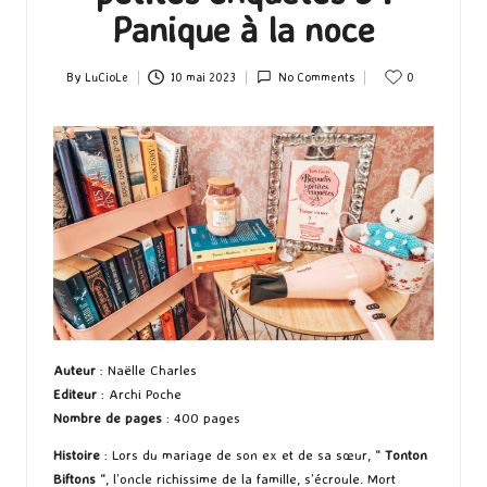
Panique à la noce
By
LuCioLe
10 mai 2023
No Comments
0
Posted
by
Auteur
: Naëlle Charles
Editeur
: Archi Poche
Nombre de pages
: 400 pages
Histoire
: Lors du mariage de son ex et de sa sœur, “
Tonton
Biftons
“, l’oncle richissime de la famille, s’écroule. Mort