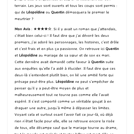
terrain. Les jeux sont ouverts et tous les coups sont permis :
qui de
Léopoldine
ou
Quentin
démasquera le premier le
meurtrier ?
Mon Avis
: ★
★★
★
☆
. Si il y avait un roman que j’attendais,
c’était bien celui-ci ! Il faut dire que j’ai dévoré les deux
premiers, j’ai adoré les personnages, les histoires, c’est drôle
et c’est frais et en plus ça passionne. On retrouve ici
Quentin
et
Léopoldine
au mariage de sa sœur et de son ex mari.
Cette dernière avait demandé cette faveur à
Quentin
suite
aux enquêtes qu’elle l’a aidé à élucider. Il faut dire que ces
deux-là s’entendent plutôt bien, on lié une amitié forte qui
présage peut-être plus.
Léopoldine
ne peut s’empêcher de
penser qu’il y a peut-être moyen de plus et
malheureusement tout ne tourne pas comme elle l’avait
espéré. Il s’est comporté comme un véritable goujat à en
draguer une autre, jusqu’à même à dépasser les limites.
Voyant cela et surtout osant l’avoir fait ce jour-là, où déjà
rien n’était facile pour elle, elle se retrouve encore la risée
de tous, elle décampe sauf que le mariage tourne au drame,