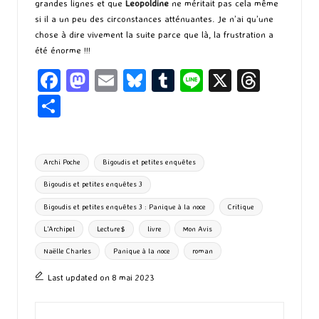
grandes lignes et que
Leopoldine
ne méritait pas cela même
si il a un peu des circonstances atténuantes. Je n’ai qu’une
chose à dire vivement la suite parce que là, la frustration a
été énorme !!!
Fa
M
E
Bl
T
Li
X
T
ce
as
m
u
u
n
hr
P
b
to
ai
es
m
e
ea
ar
o
d
l
ky
bl
ds
ta
Tags:
Archi Poche
Bigoudis et petites enquêtes
o
o
r
g
Bigoudis et petites enquêtes 3
k
n
er
Bigoudis et petites enquêtes 3 : Panique à la noce
Critique
L'Archipel
Lecture$
livre
Mon Avis
Naëlle Charles
Panique à la noce
roman
Last updated on 8 mai 2023