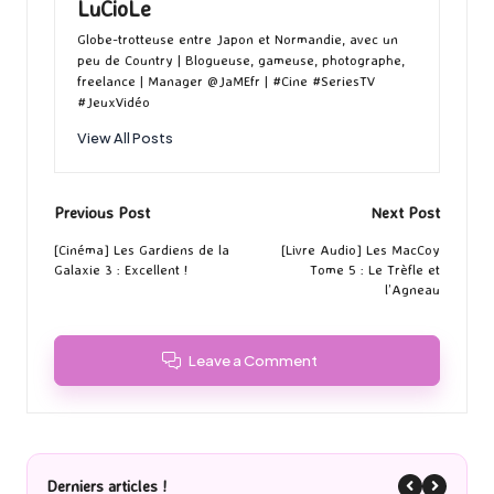
LuCioLe
Globe-trotteuse entre Japon et Normandie, avec un
peu de Country | Blogueuse, gameuse, photographe,
freelance | Manager @JaMEfr | #Cine #SeriesTV
#JeuxVidéo
View All Posts
Post
Previous Post
Next Post
navigation
[Cinéma] Les Gardiens de la
[Livre Audio] Les MacCoy
Galaxie 3 : Excellent !
Tome 5 : Le Trèfle et
l’Agneau
Leave a Comment
Derniers articles !