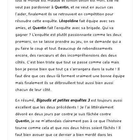
tout le monde est malade et tonton bifton est mort. Elle ne
veut pas pardonner à
Quentin
, et ne veut en aucun cas
l’aider, finalement ils se retrouvent en compétition pour
résoudre cette enquête.
Léopoldine
fait équipe avec ses
amies, et
Quentin
fait l’enquête avec sa brigade. Qui va
gagner ? L’enquête est plutôt passionnante comme les deux
premiers, on se laisse prendre au jeu, on se demande qui a
pu faire le coup et tout. Beaucoup de rebondissements
encore, des rancœurs et des incompréhensions des deux
côtés. C’est bien triste que tout se passe comme cela mais
bon je pense bien que tout ça s’arrangera dans la suite ! Il
faut dire que ces deux-là forment vraiment une bonne équipe
mais finalement ils se débrouillent tout aussi bien aussi
chacun de leur côté.
En résumé,
Bigoudis et petites enquêtes 3
est toujours aussi
excellent que les deux précédents ! Je l’ai littéralement
dévoré en deux jours par contre je suis fâchée contre
Quentin
, je ne m’attendais clairement pas à ce que l’histoire
tourne comme cela et que nos deux héros soient fâchés ! Il
faut bien avouer que ce dernier a bien merdé dans les