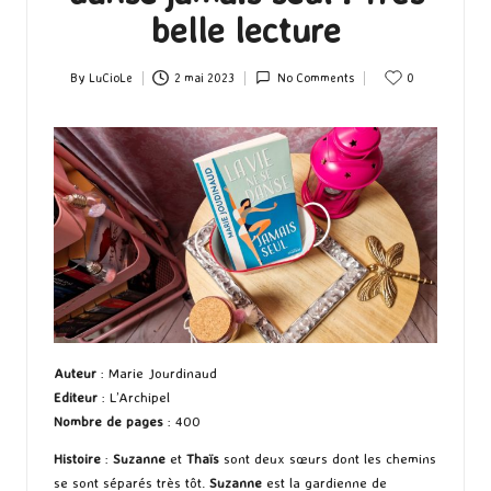
belle lecture
By
LuCioLe
2 mai 2023
No Comments
0
Posted
by
Auteur
: Marie Jourdinaud
Editeur
: L’Archipel
Nombre de pages
: 400
Histoire
:
Suzanne
et
Thaïs
sont deux sœurs dont les chemins
se sont séparés très tôt.
Suzanne
est la gardienne de