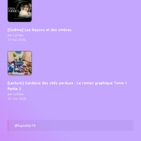
[Cinéma] Les Rayons et des ombres
par LuCioLe
27 mai 2026
[Lecture] Gardiens des cités perdues : Le roman graphique Tome 1
Partie 2
par LuCioLe
25 mai 2026
@lupiotte79