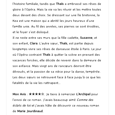
l’histoire familiale, tandis que
Thaïs
a embrassé ses rêves de
gloire à l’Opéra. Mais la vie va les réunir et les mettre toutes
deux devant des choix. Se dressant sur une île bretonne, la
Kea est une maison qui a abrité les jours heureux d’une
famille unie. Au fil des années, ses pierres se sont érodées,
et le foyer s’est disloqué.
Il ne reste entre ses murs que la fille cadette,
Susanne
, et
son enfant,
Clara
. L’autre sœur,
Thaïs
, est partie depuis
longtemps vivre ses rêves de danseuse étoile à Paris. Le jour
où l’Opéra contraint
Thaïs
à quitter la scène en prenant des
vacances forcées, elle décide de revenir dans la demeure de
son enfance. Mais vingt ans de rancœurs devront être
dénoués, et la passion de sa nièce pour la danse, tempérée.
Les deux sœurs se retrouvent face à face jusqu’à ce que les
fatalités de la vie les rattrapent…
Mon Avis
:
★★★
★
☆
. Je tiens à remercier
L’Archipel
pour
l’envoi de ce roman. J’avais beaucoup aimé
Comme des
éclats de toi
et j’avais hâte de découvrir ce nouveau roman
de
Marie Jourdinaud
.