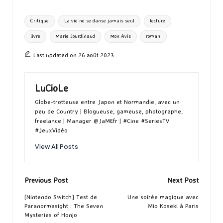
o
d
l
ky
bl
ds
ta
Tags:
Critique
La vie ne se danse jamais seul
lecture
o
o
r
g
livre
Marie Jourdinaud
Mon Avis
roman
k
n
er
Last updated on 26 août 2023
LuCioLe
Globe-trotteuse entre Japon et Normandie, avec un
peu de Country | Blogueuse, gameuse, photographe,
freelance | Manager @JaMEfr | #Cine #SeriesTV
#JeuxVidéo
View All Posts
Post
Previous Post
Next Post
navigation
[Nintendo Switch] Test de
Une soirée magique avec
Paranormasight : The Seven
Mio Koseki à Paris
Mysteries of Honjo