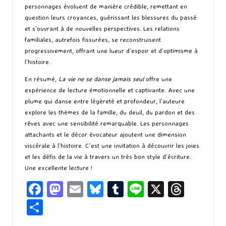
personnages évoluent de manière crédible, remettant en
question leurs croyances, guérissant les blessures du passé
et s’ouvrant à de nouvelles perspectives. Les relations
familiales, autrefois fissurées, se reconstruisent
progressivement, offrant une lueur d’espoir et d’optimisme à
l’histoire.
En résumé,
La vie ne se danse jamais seul
offre une
expérience de lecture émotionnelle et captivante. Avec une
plume qui danse entre légèreté et profondeur, l’auteure
explore les thèmes de la famille, du deuil, du pardon et des
rêves avec une sensibilité remarquable. Les personnages
attachants et le décor évocateur ajoutent une dimension
viscérale à l’histoire. C’est une invitation à découvrir les joies
et les défis de la vie à travers un très bon style d’écriture.
Une excellente lecture !
Fa
M
E
Bl
T
Li
X
T
ce
as
m
u
u
n
hr
P
b
to
ai
es
m
e
ea
ar