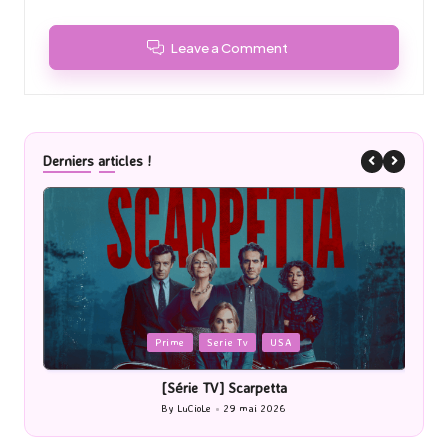
Leave a Comment
Derniers articles !
Posted
P
Prime
Serie Tv
USA
in
i
[Série TV] Scarpetta
By
LuCioLe
29 mai 2026
Posted
by