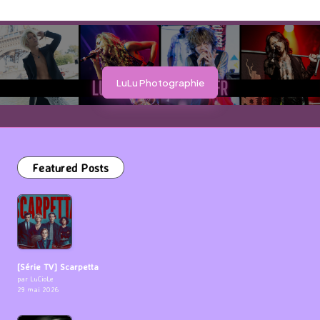
LuLu Photographie
Featured Posts
[Série TV] Scarpetta
par LuCioLe
29 mai 2026