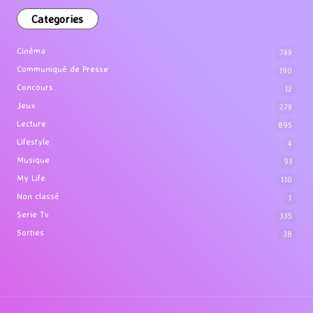
Categories
Cinéma
749
Communiqué de Presse
190
Concours
12
Jeux
279
Lecture
895
Lifestyle
4
Musique
91
My Life
110
Non classé
1
Serie Tv
335
Sorties
38