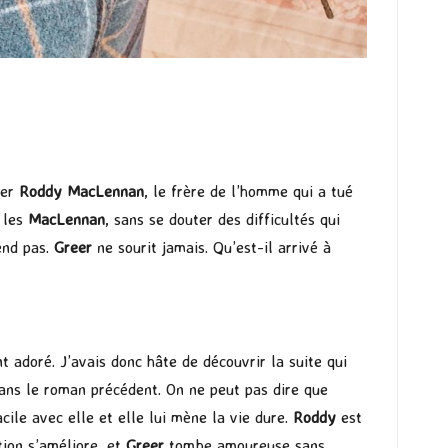
ser
Roddy MacLennan
, le frère de l’homme qui a tué
r les
MacLennan
, sans se douter des difficultés qui
end pas.
Greer
ne sourit jamais. Qu’est-il arrivé à
t adoré. J’avais donc hâte de découvrir la suite qui
dans le roman précédent. On ne peut pas dire que
cile avec elle et elle lui mène la vie dure.
Roddy
est
tion s’améliore, et
Greer
tombe amoureuse sans