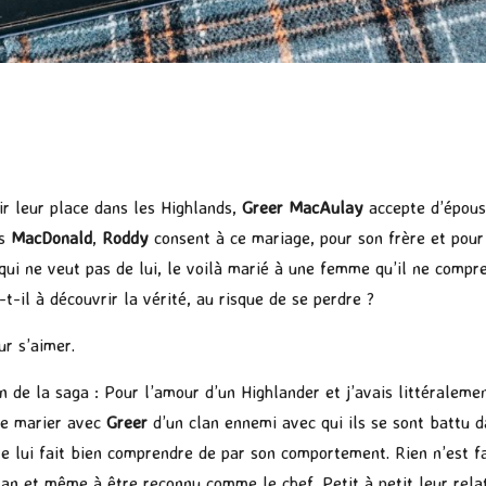
ir leur place dans les Highlands,
Greer MacAulay
accepte d’épou
es
MacDonald
,
Roddy
consent à ce mariage, pour son frère et pou
 qui ne veut pas de lui, le voilà marié à une femme qu’il ne compr
t-il à découvrir la vérité, au risque de se perdre ?
ur s’aimer.
n de la saga : Pour l’amour d’un Highlander et j’avais littéralemen
 se marier avec
Greer
d’un clan ennemi avec qui ils se sont battu 
le lui fait bien comprendre de par son comportement. Rien n’est fa
clan et même à être reconnu comme le chef. Petit à petit leur rela