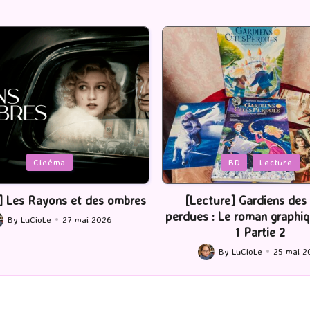
Posted
BD
Lecture
Serie Tv
USA
in
ture] Gardiens des cités
[Série TV] The Madison : J’
 : Le roman graphique Tome
By
LuCioLe
22 mai 2
Posted
1 Partie 2
by
By
LuCioLe
25 mai 2026
ted