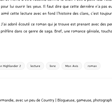
pour lui ouvrir les yeux. Il faut dire que cette dernière n’a pas e
imé cette lecture avec en fond l’histoire des clans, c’est toujour
 J’ai adoré écouté ce roman qui je trouve est prenant avec des per
 préfère dans ce genre de saga. Bref, une romance géniale, toucha
P
ar
ta
g
un Highlander 2
lecture
livre
Mon Avis
roman
er
ormandie, avec un peu de Country | Blogueuse, gameuse, photograph