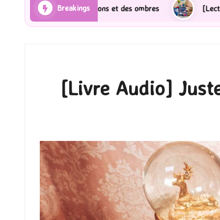
Breakings
ayons et des ombres
[Lecture] Gardiens des cités pe
[Livre Audio] Just