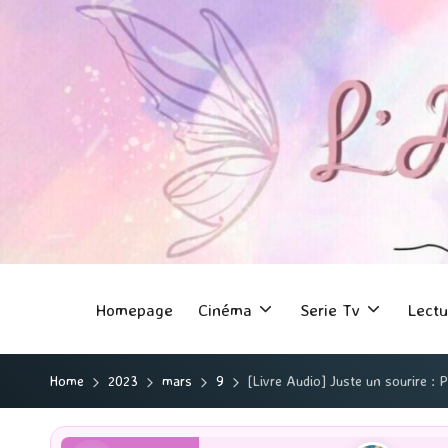
Homepage
Cinéma
Serie Tv
Lectu
Home
2023
mars
9
[Livre Audio] Juste un sourire : 