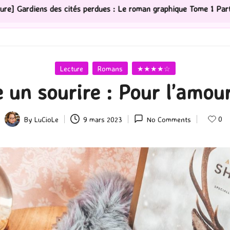
rdues : Le roman graphique Tome 1 Partie 2
[Série TV]
Posted
Lecture
Romans
★★★★☆
in
e un sourire : Pour l’amou
0
By
LuCioLe
9 mars 2023
No Comments
Posted
by