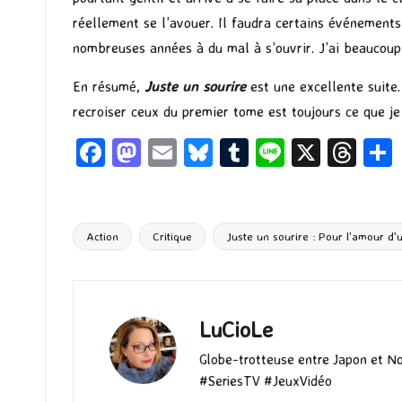
réellement se l’avouer. Il faudra certains événements 
nombreuses années à du mal à s’ouvrir. J’ai beaucoup a
En résumé,
Juste un sourire
est une excellente suite.
recroiser ceux du premier tome est toujours ce que je
Fa
M
E
Bl
T
Li
X
T
ce
as
m
u
u
n
hr
b
to
ai
es
m
e
ea
o
d
l
ky
bl
ds
Action
Critique
Juste un sourire : Pour l'amour d'
Tags:
o
o
r
k
n
LuCioLe
Globe-trotteuse entre Japon et N
#SeriesTV #JeuxVidéo