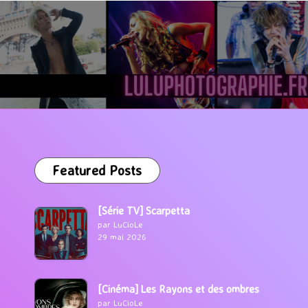
Featured Posts
[Série TV] Scarpetta
par LuCioLe
29 mai 2026
[Cinéma] Les Rayons et des ombres
par LuCioLe