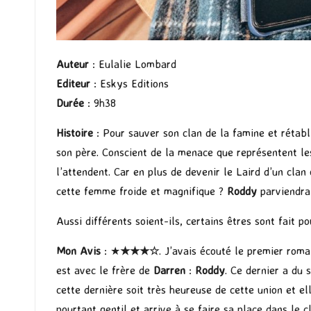
Auteur
: Eulalie Lombard
Editeur
: Eskys Editions
Durée
: 9h38
Histoire
: Pour sauver son clan de la famine et rétabl
son père. Conscient de la menace que représentent l
l’attendent. Car en plus de devenir le Laird d’un clan
cette femme froide et magnifique ?
Roddy
parviendra-
Aussi différents soient-ils, certains êtres sont fait po
Mon Avis
: ★
★★
★
☆
. J’avais écouté le premier roma
est avec le frère de
Darren
:
Roddy
. Ce dernier a du
cette dernière soit très heureuse de cette union et el
pourtant gentil et arrive à se faire sa place dans le 