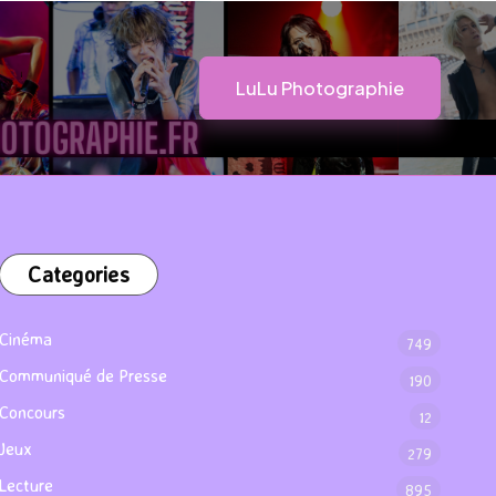
LuLu Photographie
Categories
Cinéma
749
Communiqué de Presse
190
Concours
12
Jeux
279
Lecture
895