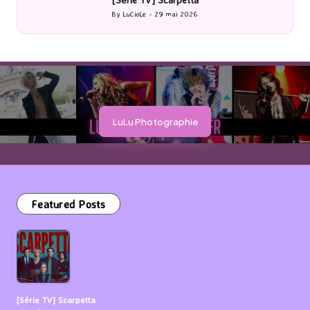
[Série TV] Scarpetta
By
LuCioLe
29 mai 2026
Posted
by
LuLu Photographie
Featured Posts
[Série TV] Scarpetta