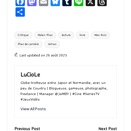
Fa
M
E
Bl
T
Li
X
T
ce
as
m
u
u
n
hr
P
b
to
ai
es
m
e
ea
ar
o
d
l
ky
bl
ds
ta
Tags:
Critique
Helen Wan
lecture
livre
Mon Avis
o
o
r
g
Plan de carrière
roman
k
n
er
Last updated on 26 août 2023
LuCioLe
Globe-trotteuse entre Japon et Normandie, avec un
peu de Country | Blogueuse, gameuse, photographe,
freelance | Manager @JaMEfr | #Cine #SeriesTV
#JeuxVidéo
View All Posts
Post
Previous Post
Next Post