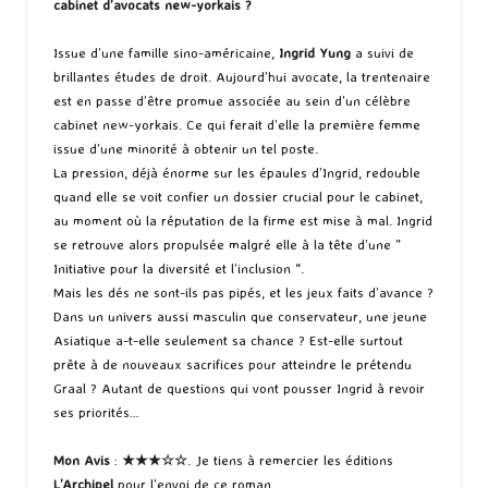
cabinet d’avocats new-yorkais ?
Issue d’une famille sino-américaine,
Ingrid Yung
a suivi de
brillantes études de droit. Aujourd’hui avocate, la trentenaire
est en passe d’être promue associée au sein d’un célèbre
cabinet new-yorkais. Ce qui ferait d’elle la première femme
issue d’une minorité à obtenir un tel poste.
La pression, déjà énorme sur les épaules d’Ingrid, redouble
quand elle se voit confier un dossier crucial pour le cabinet,
au moment où la réputation de la firme est mise à mal. Ingrid
se retrouve alors propulsée malgré elle à la tête d’une ”
Initiative pour la diversité et l’inclusion “.
Mais les dés ne sont-ils pas pipés, et les jeux faits d’avance ?
Dans un univers aussi masculin que conservateur, une jeune
Asiatique a-t-elle seulement sa chance ? Est-elle surtout
prête à de nouveaux sacrifices pour atteindre le prétendu
Graal ? Autant de questions qui vont pousser Ingrid à revoir
ses priorités…
Mon Avis
:
★★★
☆
☆
. Je tiens à remercier les éditions
L’Archipel
pour l’envoi de ce roman.