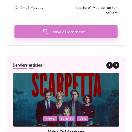
navigation
[Cinéma] Mayday
[Lecture] Mac sur un toit
brûlant
Leave a Comment
Derniers articles !
Posted
P
Prime
Serie Tv
USA
in
i