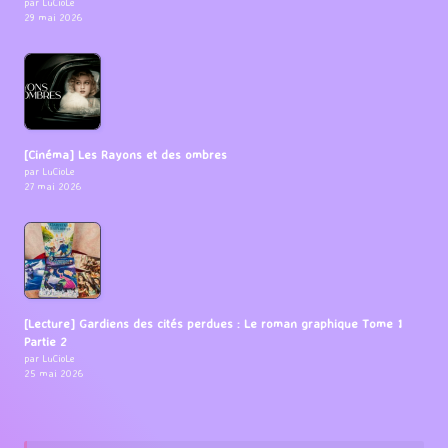
par LuCioLe
29 mai 2026
[Cinéma] Les Rayons et des ombres
par LuCioLe
27 mai 2026
[Lecture] Gardiens des cités perdues : Le roman graphique Tome 1
Partie 2
par LuCioLe
25 mai 2026