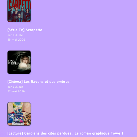
[Série TV] Scarpetta
par LuCioLe
29 mai 2026
[Cinéma] Les Rayons et des ombres
par LuCioLe
27 mai 2026
[Lecture] Gardiens des cités perdues : Le roman graphique Tome 1