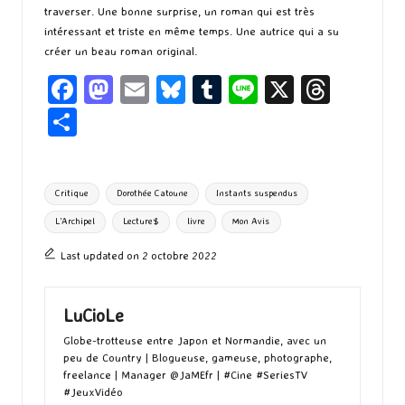
traverser. Une bonne surprise, un roman qui est très
intéressant et triste en même temps. Une autrice qui a su
créer un beau roman original.
Fa
M
E
Bl
T
Li
X
T
ce
as
m
u
u
n
hr
P
b
to
ai
es
m
e
ea
ar
o
d
l
ky
bl
ds
ta
Tags:
Critique
Dorothée Catoune
Instants suspendus
o
o
r
g
L'Archipel
Lecture$
livre
Mon Avis
k
n
er
Last updated on 2 octobre 2022
LuCioLe
Globe-trotteuse entre Japon et Normandie, avec un
peu de Country | Blogueuse, gameuse, photographe,
freelance | Manager @JaMEfr | #Cine #SeriesTV
#JeuxVidéo