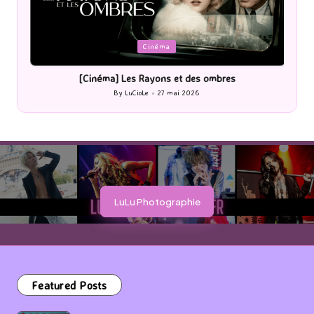
Posted
P
Cinéma
in
i
[Cinéma] Les Rayons et des ombres
[Le
By
LuCioLe
27 mai 2026
Posted
by
LuLu Photographie
Featured Posts