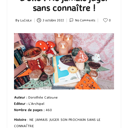
sans connaître !
By
LuCioLe
3 octobre 2022
No Comments
0
Posted
by
Auteur
:
Dorothée Catoune
Editeur
:
L’Archipel
Nombre de pages
:
460
Histoire
: NE JAMAIS JUGER SON PROCHAIN SANS LE
CONNAÎTRE