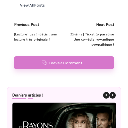
View All Posts
Post
Previous Post
Next Post
navigation
[Lecture] Les Indécis : une
[Cinéma] Ticket to paradise
lecture très originale !
: Une comédie romantique
sympathique !
Leave a Comment
Derniers articles !