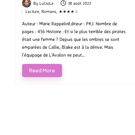
By
LuCioLe
18 août 2022
Posted
Lecture
,
Romans
,
★★★★☆
by
Posted
in
Auteur : Marie ReppelinEditeur : PKJ. Nombre de
pages : 456 Histoire : Et si le plus terrible des pirates
était une femme ? Depuis que les ombres se sont
emparées de Callie, Blake est à la dérive. Mais
l'équipage de L'Avalon ne peut…
Read More