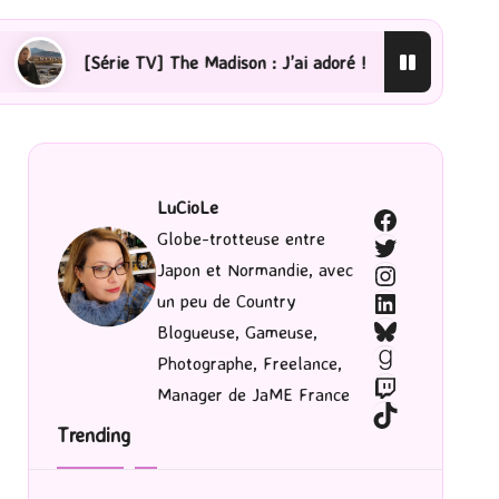
TV] The Madison : J’ai adoré !
[Lecture] La femme de 
LuCioLe
Facebook
Globe-trotteuse entre
Twitter
Japon et Normandie, avec
Instagram
LinkedIn
un peu de Country
Bluesky
Blogueuse, Gameuse,
Goodreads
Photographe, Freelance,
Twitch
Manager de JaME France
TikTok
Trending