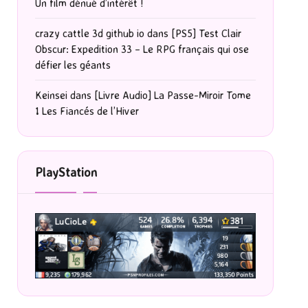
Un film dénué d’intérêt !
crazy cattle 3d github io
dans
[PS5] Test Clair
Obscur: Expedition 33 – Le RPG français qui ose
défier les géants
Keinsei
dans
[Livre Audio] La Passe-Miroir Tome
1 Les Fiancés de l’Hiver
PlayStation