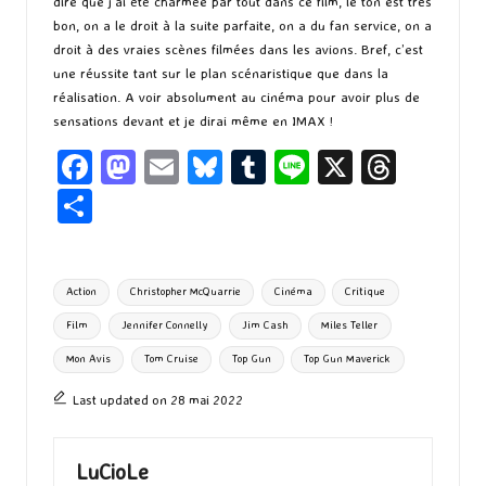
dire que j’ai été charmée par tout dans ce film, le ton est très
bon, on a le droit à la suite parfaite, on a du fan service, on a
droit à des vraies scènes filmées dans les avions. Bref, c’est
une réussite tant sur le plan scénaristique que dans la
réalisation. A voir absolument au cinéma pour avoir plus de
sensations devant et je dirai même en IMAX !
Fa
M
E
Bl
T
Li
X
T
ce
as
m
u
u
n
hr
P
b
to
ai
es
m
e
ea
ar
o
d
l
ky
bl
ds
ta
Tags:
Action
Christopher McQuarrie
Cinéma
Critique
o
o
r
g
Film
Jennifer Connelly
Jim Cash
Miles Teller
k
n
er
Mon Avis
Tom Cruise
Top Gun
Top Gun Maverick
Last updated on 28 mai 2022
LuCioLe