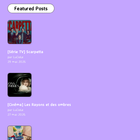
Featured Posts
[Série TV] Scarpetta
par LuCioLe
29 mai 2026
[Cinéma] Les Rayons et des ombres
par LuCioLe
27 mai 2026