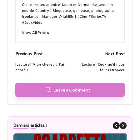
Globe-trotteuse entre Japon et Normandie, avec un
peu de Country | Blogueuse, gameuse, photographe,
freelance | Manager @JaMEfr | #Cine #SeriesTV
#JeuxVidéo
View All Posts
Post
Previous Post
Next Post
navigation
[Lecture] A un cheveu : J’ai
[Lecture] Ceux qu’il nous
adoré !
faut retrouver
Leave a Comment
Derniers articles !