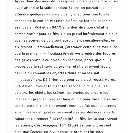
Après donc des mois de désespoirs, vous allez me dire après
avoir attendue la suite pendant 34 ans on pouvait bien
attendre quelques mois de plus ! J’ai eu pour une fois la
chance de le voir en VO (mon cinéma ne fait pas assez de
séances en VO) et en IMAX et je dois dire que c’était le
combo parfait pour ce film. On en prend littéralement plein la
vue, les scènes de vols sont absolument sensationnelles, on
s’y croirait ! Personnellement, j’ai trouvé cette suite meilleure
que le premier film (houlààà je vais me prendre des foudres
des gens) surtout au niveau du scénario, parce que oui je
trouve que le scénario du premier était clairement léger,
celui là on connait les objectifs clairs et on les suit
minutieusement. Déjà rien que pour cela c’est réussi. Après,
il faut bien l’avouer tout est fan service, la musique, les
acteurs, les objets, les scènes, les photos ou encore les
images du premier. Tout est bien étudié pour faire plaisir aux
spectateurs et c’est clairement réussi. Le fait que les scènes
soient réelles et qu’elles ne soient pas sur des écrans verts
rajoutent clairement à la crédibilité du film, les acteurs vivent
les scènes, c’est magique.
Tom Cruise
est parfait, on sent
bien que l’acteur en a vu depuis le premier film, plus