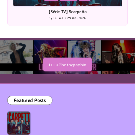
in
i
[Série TV] Scarpetta
By
LuCioLe
29 mai 2026
Posted
by
LuLu Photographie
Featured Posts