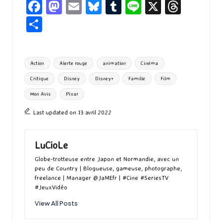
Fa
M
E
Bl
T
Li
X
T
ce
as
m
u
u
n
hr
P
b
to
ai
es
m
e
ea
ar
o
d
l
ky
bl
ds
ta
Tags:
Action
Alerte rouge
animation
Cinéma
o
o
r
g
Critique
Disney
Disney+
Famille
Film
k
n
er
Mon Avis
Pixar
Last updated on 13 avril 2022
LuCioLe
Globe-trotteuse entre Japon et Normandie, avec un
peu de Country | Blogueuse, gameuse, photographe,
freelance | Manager @JaMEfr | #Cine #SeriesTV
#JeuxVidéo
View All Posts