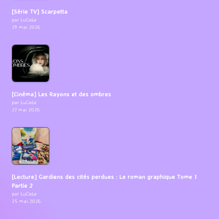
[Série TV] Scarpetta
par LuCioLe
29 mai 2026
[Cinéma] Les Rayons et des ombres
par LuCioLe
27 mai 2026
[Lecture] Gardiens des cités perdues : Le roman graphique Tome 1
Partie 2
par LuCioLe
25 mai 2026