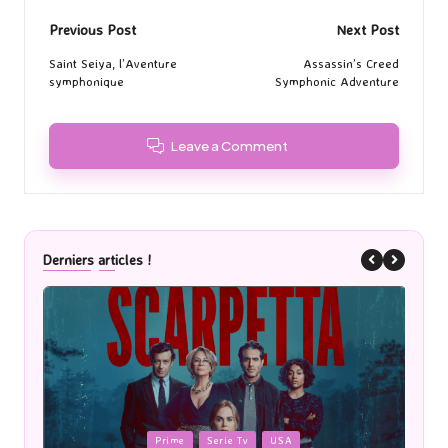
Post
Previous Post
Next Post
navigation
Saint Seiya, l’Aventure
Assassin’s Creed
symphonique
Symphonic Adventure
Leave a Comment
Derniers articles !
Posted
P
Prime
Serie Tv
USA