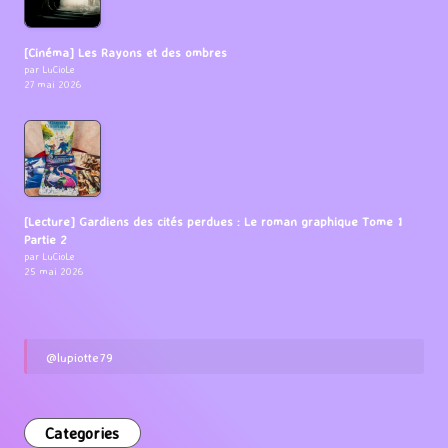
[Cinéma] Les Rayons et des ombres
par LuCioLe
27 mai 2026
[Lecture] Gardiens des cités perdues : Le roman graphique Tome 1
Partie 2
par LuCioLe
25 mai 2026
@lupiotte79
Categories