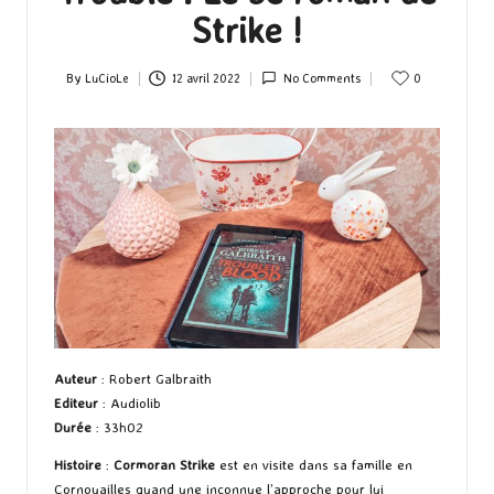
Strike !
By
LuCioLe
12 avril 2022
No Comments
0
Posted
by
Auteur
: Robert Galbraith
Editeur
: Audiolib
Durée
: 33h02
Histoire
:
Cormoran Strike
est en visite dans sa famille en
Cornouailles quand une inconnue l’approche pour lui