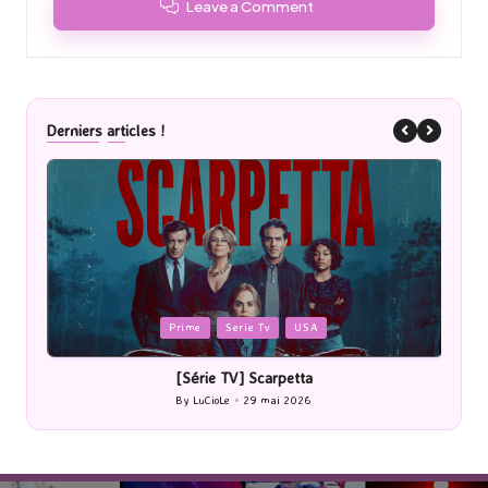
Leave a Comment
Derniers articles !
Posted
P
Prime
Serie Tv
USA
in
i
[Série TV] Scarpetta
By
LuCioLe
29 mai 2026
Posted
by