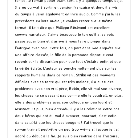
temps, le roman papier étant sorti il y a quelques temps déjà.
Il a eu du mal à sortir en version française et donc il a mis
du temps à venir également en livre audio. Comme j’ai lu les
précédents en livre audio, je voulais rester sur le même
format. Il faut dire que
Philippe Résimont
est excellent
comme narrateur. J’aime beaucoup le ton qu’il a, sa voix
passe super bien et il arrive à nous faire plonger dans
l’intrigue avec brio. Cette fois, on part dans une enquête sur
une affaire classée, la fille de la personne disparue veut
revenir sur la disparition pour que tout s’éclaire enfin et que
la vérité éclate. L’auteur se penche nettement plus sur les
rapports humains dans ce roman :
Strike
vit des moments
difficiles avec sa tante qui est très malade, il a aussi des
problèmes avec son vrai père,
Robin
, elle vit mal son divorce,
les choses ne se passant pas comme elle le voudrait, en plus,
elle a des problèmes avec son collègue un peu lourd et
insistant. Et puis, bien entendu, il y a les relations entre nos
deux héros qui ont du mal à avancer, pourtant, c’est enfin
dans celui-là que les choses bougent ! J’ai trouvé que le
roman trainait peut-être un peu trop même si j’avoue je l’ai
adoré du début à la fin. Je suis bien rentrée dans l’histoire,