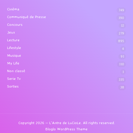
Cinéma
749
Communiqué de Presse
190
Concours
12
Jeux
279
Lecture
895
Lifestyle
4
Musique
91
My Life
110
Non classé
1
Serie Tv
335
Sorties
38
Copyright 2026 — L'Antre de LuCioLe. All rights reserved.
Bloglo WordPress Theme