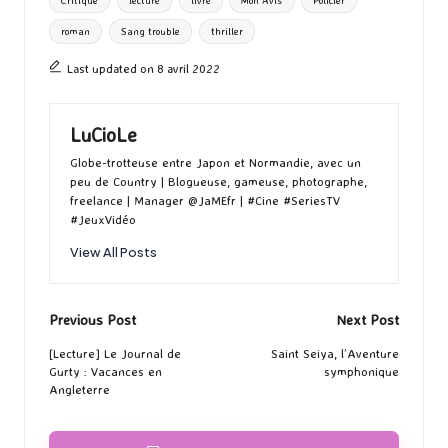
Critique
lecture
livre
Mon Avis
Policier
o
o
r
g
roman
Sang trouble
thriller
k
n
er
Last updated on 8 avril 2022
LuCioLe
Globe-trotteuse entre Japon et Normandie, avec un
peu de Country | Blogueuse, gameuse, photographe,
freelance | Manager @JaMEfr | #Cine #SeriesTV
#JeuxVidéo
View All Posts
Post
Previous Post
Next Post
navigation
[Lecture] Le Journal de
Saint Seiya, l’Aventure
Gurty : Vacances en
symphonique
Angleterre