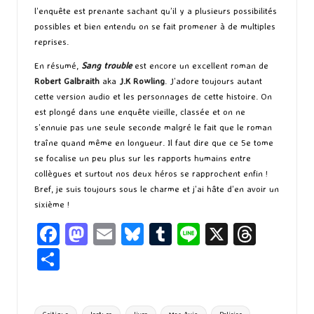
l’enquête est prenante sachant qu’il y a plusieurs possibilités
possibles et bien entendu on se fait promener à de multiples
reprises.
En résumé,
Sang trouble
est encore un excellent roman de
Robert Galbraith
aka
J.K Rowling
. J’adore toujours autant
cette version audio et les personnages de cette histoire. On
est plongé dans une enquête vieille, classée et on ne
s’ennuie pas une seule seconde malgré le fait que le roman
traîne quand même en longueur. Il faut dire que ce 5e tome
se focalise un peu plus sur les rapports humains entre
collègues et surtout nos deux héros se rapprochent enfin !
Bref, je suis toujours sous le charme et j’ai hâte d’en avoir un
sixième !
Fa
M
E
Bl
T
Li
X
T
ce
as
m
u
u
n
hr
P
b
to
ai
es
m
e
ea
ar
o
d
l
ky
bl
ds
ta
Tags: