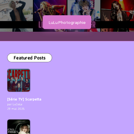
LuLu Photographie
Featured Posts
[Série TV] Scarpetta
par LuCioLe
29 mai 2026