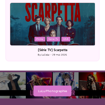
Posted
P
Prime
Serie Tv
USA
in
i
[Série TV] Scarpetta
By
LuCioLe
29 mai 2026
Posted
by
LuLu Photographie