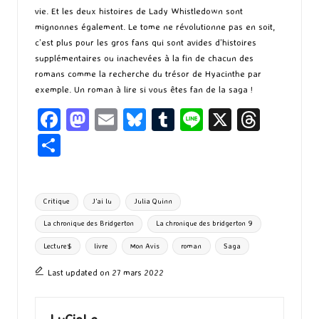
vie. Et les deux histoires de Lady Whistledown sont
mignonnes également. Le tome ne révolutionne pas en soit,
c’est plus pour les gros fans qui sont avides d’histoires
supplémentaires ou inachevées à la fin de chacun des
romans comme la recherche du trésor de Hyacinthe par
exemple. Un roman à lire si vous êtes fan de la saga !
Fa
M
E
Bl
T
Li
X
T
ce
as
m
u
u
n
hr
P
b
to
ai
es
m
e
ea
ar
o
d
l
ky
bl
ds
ta
Tags:
Critique
J'ai lu
Julia Quinn
o
o
r
g
La chronique des Bridgerton
La chronique des bridgerton 9
k
n
er
Lecture$
livre
Mon Avis
roman
Saga
Last updated on 27 mars 2022