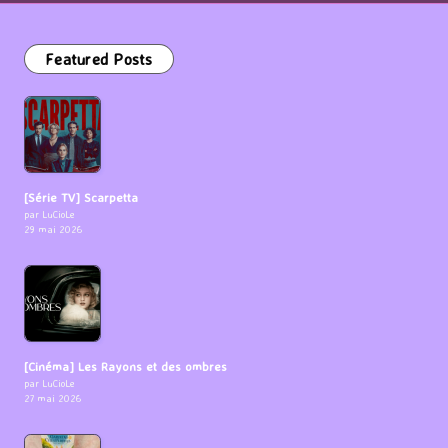
Featured Posts
[Série TV] Scarpetta
par LuCioLe
29 mai 2026
[Cinéma] Les Rayons et des ombres
par LuCioLe
27 mai 2026