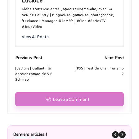
LuCioLe
Globe-trotteuse entre Japon et Normandie, avec un
peu de Country | Blogueuse, gameuse, photographe,
freelance | Manager @JaMEfr | #Cine #SeriesTV
#JeuxVidéo
View All Posts
Post
Previous Post
Next Post
navigation
[Lecture] Gallant : le
[PS5] Test de Gran Turismo
dernier roman de V.E
7
Schwab
Leave a Comment
Derniers articles !