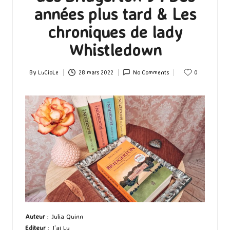
années plus tard & Les
chroniques de lady
Whistledown
By
LuCioLe
28 mars 2022
No Comments
0
Posted
by
Auteur
: Julia Quinn
Editeur
: J’ai Lu