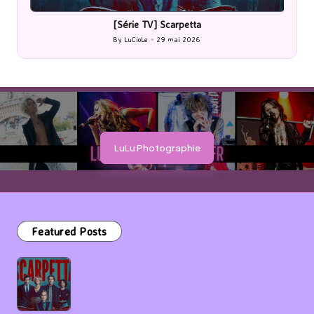
in
i
[Série TV] Scarpetta
By
LuCioLe
29 mai 2026
Posted
by
LuLu Photographie
Featured Posts