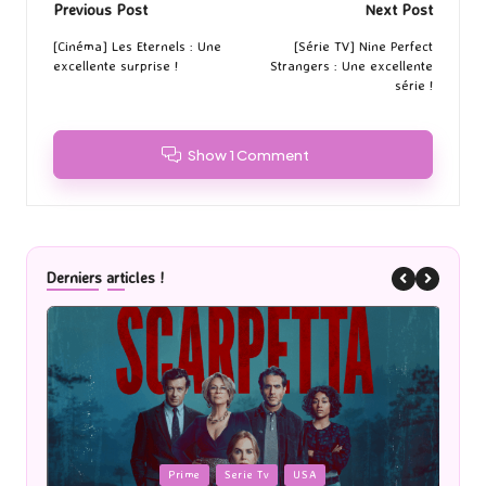
Post
Previous Post
Next Post
navigation
[Cinéma] Les Eternels : Une
[Série TV] Nine Perfect
excellente surprise !
Strangers : Une excellente
série !
Show 1 Comment
Derniers articles !
Posted
P
Prime
Serie Tv
USA