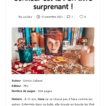
surprenant !
By
LuCioLe
17 novembre 2021
1
0
Posted
by
Auteur
: Enrico Galiano
Editeur
: PKJ.
Nombre de pages
: 504 pages
Histoire
: À 17 ans,
Gioia
ne se résout pas à faire comme les
autres. Enfermée dans sa bulle, elle écoute en boucle les Pink