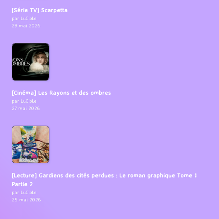
[Série TV] Scarpetta
par LuCioLe
29 mai 2026
[Cinéma] Les Rayons et des ombres
par LuCioLe
27 mai 2026
[Lecture] Gardiens des cités perdues : Le roman graphique Tome 1
Partie 2
par LuCioLe
25 mai 2026