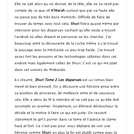
Elle ne sait alors pu où donner de la tête, elle ne se rend pas
compte de ce que vit
K’Marah
surtout que par sa faute elle
ne passe pas de très bons moments. Difficile de faire de
trouver du temps avec tout cela.
Shuri
finira quand même par
intervenir pour les disparues sachant qu’elle seule a trouvé
l’endroit où elles étaient et personne ne les cherche. J’ai
beaucoup aimé la découverte de la ruche même si j’ai trouvé
le passage avec la méchante un peu trop facile. J’ai trouvé
assez fort les pouvoirs et les technologies utilisées dans cet
endroit mais également celles de Shuri. C’est ce qui me plait
dans cet univers du Wakanda.
En résumé,
Shuri Tome 2 Les disparues
est un roman bien
mené et bien prenant. On y découvre une héroïne prise entre
sa position de princesse, de meilleure amie et de sauveuse
née. Elle a alors du fil à retordre et ne sait pas ce qu’elle doit
accomplir en premier. Finalement, un élément déclencheur la
décide et la motive à faire ce qui est juste. On ressent
clairement le girl’s power dans ce tome et l’autrice le clame
haut et fort. Ce n’est pas pour nous déplaire de voir une
héroïne comme
Shuri
, en plus la fin est plutôt sympa avec la