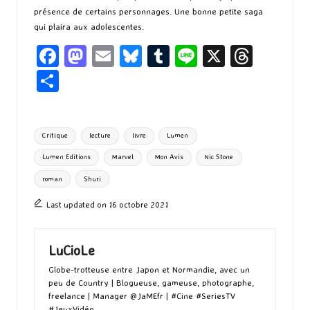
présence de certains personnages. Une bonne petite saga
qui plaira aux adolescentes.
Fa
M
E
Bl
T
Li
X
T
ce
as
m
u
u
n
hr
P
b
to
ai
es
m
e
ea
ar
o
d
l
ky
bl
ds
ta
Tags:
Critique
lecture
livre
Lumen
o
o
r
g
Lumen Editions
Marvel
Mon Avis
Nic Stone
k
n
er
roman
Shuri
Last updated on 16 octobre 2021
LuCioLe
Globe-trotteuse entre Japon et Normandie, avec un
peu de Country | Blogueuse, gameuse, photographe,
freelance | Manager @JaMEfr | #Cine #SeriesTV
#JeuxVidéo