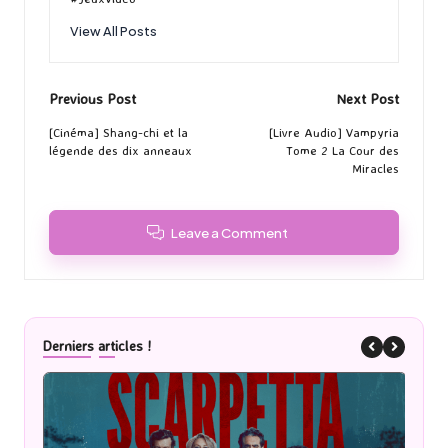
View All Posts
Post
Previous Post
Next Post
navigation
[Cinéma] Shang-chi et la
[Livre Audio] Vampyria
légende des dix anneaux
Tome 2 La Cour des
Miracles
Leave a Comment
Derniers articles !