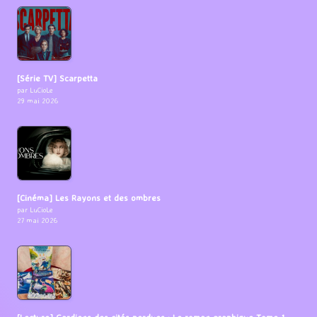
[Série TV] Scarpetta
par LuCioLe
29 mai 2026
[Cinéma] Les Rayons et des ombres
par LuCioLe
27 mai 2026