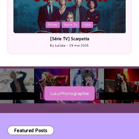
Posted
P
Prime
Serie Tv
USA
in
i
[Série TV] Scarpetta
By
LuCioLe
29 mai 2026
Posted
by
LuLu Photographie
Featured Posts