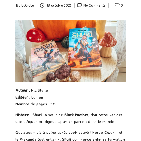
By
LuCioLe
18 octobre 2021
No Comments
0
Posted
by
Auteur
:
Nic Stone
Editeur
:
Lumen
Nombre de pages
:
311
Histoire
:
Shuri
, la sœur de
Black Panther
, doit retrouver des
scientifiques prodiges disparues partout dans le monde !
Quelques mois à peine après avoir sauvé l’Herbe-Cœur – et
le Wakanda tout entier –,
Shuri
commence enfin sa formation