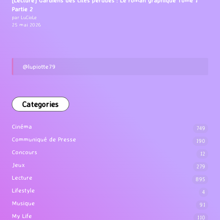
[Lecture] Gardiens des cités perdues : Le roman graphique Tome 1
Partie 2
par LuCioLe
25 mai 2026
@lupiotte79
Categories
Cinéma
749
Communiqué de Presse
190
Concours
12
Jeux
279
Lecture
895
Lifestyle
4
Musique
91
My Life
110