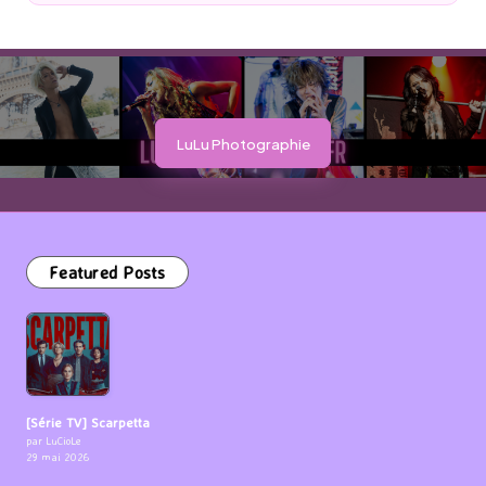
by
LuLu Photographie
Featured Posts
[Série TV] Scarpetta
par LuCioLe
29 mai 2026