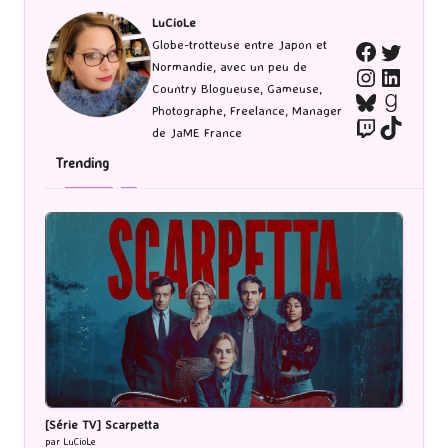
LuCioLe
Twitte
Globe-trotteuse entre Japon et
Faceboo
Normandie, avec un peu de
Instagra
Linked
Country Blogueuse, Gameuse,
Bluesky
Goodr
Photographe, Freelance, Manager
Twitch
TikTo
de JaME France
Trending
[Série TV] Scarpetta
par LuCioLe