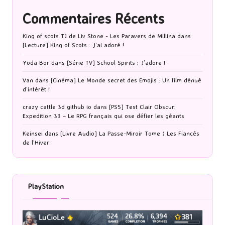
Commentaires Récents
King of scots T1 de Liv Stone - Les Paravers de Millina
dans
[Lecture] King of Scots : J’ai adoré !
Yoda Bor
dans
[Série TV] School Spirits : J’adore !
Van
dans
[Cinéma] Le Monde secret des Emojis : Un film dénué
d’intérêt !
crazy cattle 3d github io
dans
[PS5] Test Clair Obscur:
Expedition 33 – Le RPG français qui ose défier les géants
Keinsei
dans
[Livre Audio] La Passe-Miroir Tome 1 Les Fiancés
de l’Hiver
PlayStation