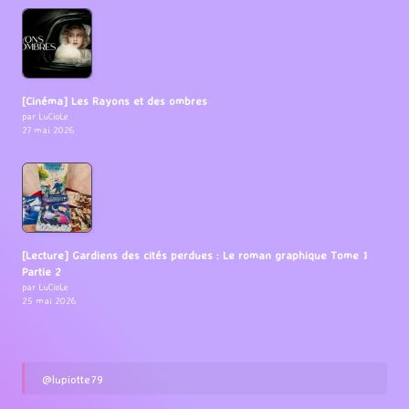
[Cinéma] Les Rayons et des ombres
par LuCioLe
27 mai 2026
[Lecture] Gardiens des cités perdues : Le roman graphique Tome 1
Partie 2
par LuCioLe
25 mai 2026
@lupiotte79