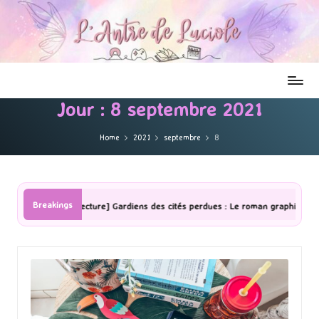
Jour :
8 septembre 2021
Home
2021
septembre
8
Breakings
[Lecture] Gardiens des cités perdues : Le roman graphique Tome 1 Partie