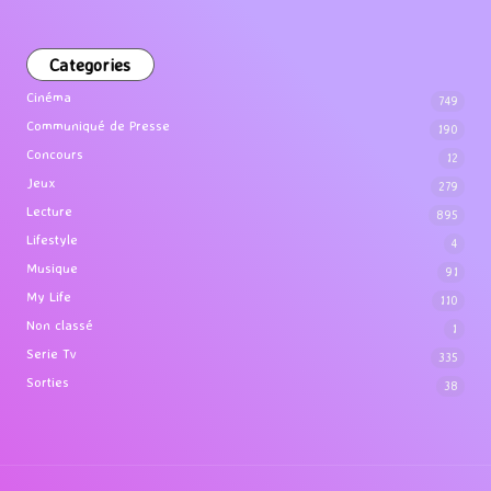
Categories
Cinéma
749
Communiqué de Presse
190
Concours
12
Jeux
279
Lecture
895
Lifestyle
4
Musique
91
My Life
110
Non classé
1
Serie Tv
335
Sorties
38