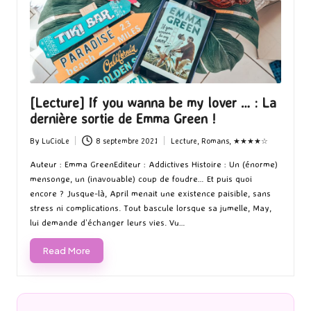
[Lecture] If you wanna be my lover … : La
dernière sortie de Emma Green !
By
LuCioLe
8 septembre 2021
Lecture
,
Romans
,
★★★★☆
Posted
Posted
by
in
Auteur : Emma GreenEditeur : Addictives Histoire : Un (énorme)
mensonge, un (inavouable) coup de foudre… Et puis quoi
encore ? Jusque-là, April menait une existence paisible, sans
stress ni complications. Tout bascule lorsque sa jumelle, May,
lui demande d’échanger leurs vies. Vu…
Read More