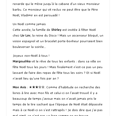
renarde qui le mène jusqu’à la cabane d’un vieux monsieur
barbu. Ce monsieur qui vit reclus ne peut être que le Père
Noël, Vladimir en est persuadé !
Un Noël comme jamais
Cette année, la famille de
Shirley
est invitée à fêter Noël
chez
Liv Lov
, la reine du Disco ! Mais un ascenseur bloqué, un
voisin espagnol et un bracelet porte-bonheur pourraient bien
bouleverser la soirée…
Joyeux non-Noël à tous !
Margoushka
vit le rêve de tous les enfants : dans sa ville on
fête Noël tous les jours ! Mais finalement n’est-ce pas un peu
lassant de faire des repas de fête tous les soirs ? Et si Noël
n’avait lieu qu’une fois par an ?
Mon Avis
: ★
★★
☆
☆
. Comme d’habitude on recherche des
livres à lire avec mon fils et celui-ci on l’avait trouvé il y a
beaucoup de temps j’avoue mais on n’avait jamais pris le
temps de le lire sachant que l’époque de Noël était dépassée
mais à ce Noël-ci on s’est rattrapés ! Je dois dire que j’ai pas
mal aimé, ce n’est pas un livre comme on en trouve