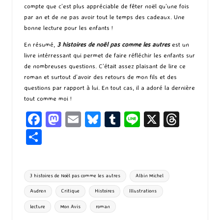
compte que c’est plus appréciable de fêter noël qu’une fois
par an et de ne pas avoir tout le temps des cadeaux. Une
bonne lecture pour les enfants !
En résumé,
3 histoires de noël pas comme les autres
est un
livre intérressant qui permet de faire réfléchir les enfants sur
de nombreuses questions. C’était assez plaisant de lire ce
roman et surtout d’avoir des retours de mon fils et des
questions par rapport à lui. En tout cas, il a adoré la dernière
tout comme moi !
Fa
M
E
Bl
T
Li
X
T
ce
as
m
u
u
n
hr
P
b
to
ai
es
m
e
ea
ar
o
d
l
ky
bl
ds
ta
Tags:
3 histoires de Noël pas comme les autres
Albin Michel
o
o
r
g
Audren
Critique
Histoires
Illustrations
k
n
er
lecture
Mon Avis
roman