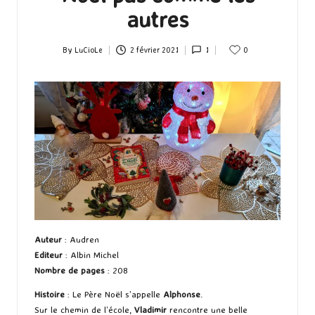
autres
By
LuCioLe
2 février 2021
1
0
Posted
by
Auteur
: Audren
Editeur
: Albin Michel
Nombre de pages
: 208
Histoire
: Le Père Noël s’appelle
Alphonse
.
Sur le chemin de l’école,
Vladimir
rencontre une belle