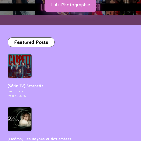
LuLu Photographie
Featured Posts
[Série TV] Scarpetta
par LuCioLe
29 mai 2026
[Cinéma] Les Rayons et des ombres