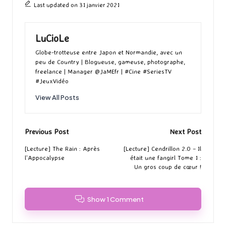
Last updated on 31 janvier 2021
LuCioLe
Globe-trotteuse entre Japon et Normandie, avec un
peu de Country | Blogueuse, gameuse, photographe,
freelance | Manager @JaMEfr | #Cine #SeriesTV
#JeuxVidéo
View All Posts
Post
Previous Post
Next Post
navigation
[Lecture] The Rain : Après
[Lecture] Cendrillon 2.0 – Il
l’Appocalypse
était une fangirl Tome 1 :
Un gros coup de cœur !
Show 1 Comment