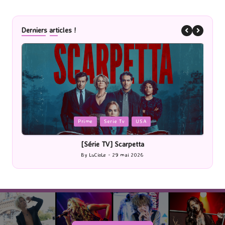
Derniers articles !
Posted
P
Prime
Serie Tv
USA
in
i
[Série TV] Scarpetta
By
LuCioLe
29 mai 2026
Posted
by