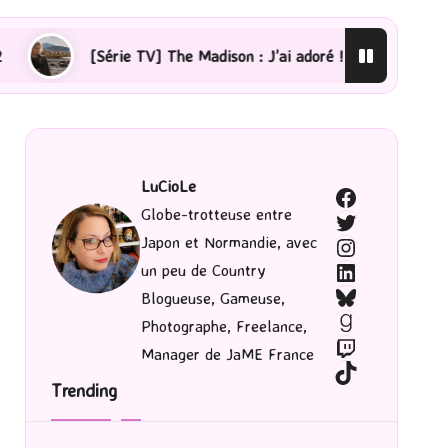
ie TV] The Madison : J’ai adoré !
[Lecture] La femme 
LuCioLe
Facebook
Globe-trotteuse entre
Twitter
Japon et Normandie, avec
Instagram
LinkedIn
un peu de Country
Bluesky
Blogueuse, Gameuse,
Goodreads
Photographe, Freelance,
Twitch
Manager de JaME France
TikTok
Trending