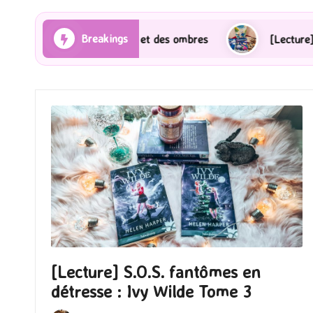
Breakings
Les Rayons et des ombres
[Lecture] Gardiens des ci
[Lecture] S.O.S. fantômes en
détresse : Ivy Wilde Tome 3