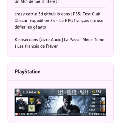
Un film dénué d’intérêt !
crazy cattle 3d github io
dans
[PS5] Test Clair
Obscur: Expedition 33 – Le RPG français qui ose
défier les géants
Keinsei
dans
[Livre Audio] La Passe-Miroir Tome
1 Les Fiancés de l’Hiver
PlayStation