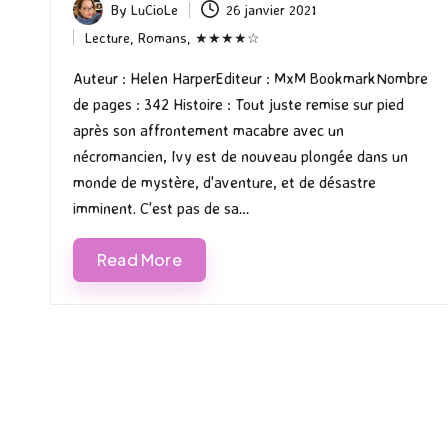
By
LuCioLe
26 janvier 2021
Posted
Lecture
,
Romans
,
★★★★☆
by
Posted
in
Auteur : Helen HarperEditeur : MxM BookmarkNombre
de pages : 342 Histoire : Tout juste remise sur pied
après son affrontement macabre avec un
nécromancien, Ivy est de nouveau plongée dans un
monde de mystère, d'aventure, et de désastre
imminent. C'est pas de sa…
Read More