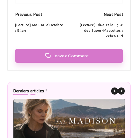
Post
Previous Post
Next Post
navigation
[Lecture] Ma PAL d’Octobre
[Lecture] Blue et la ligue
: Bilan
des Super-Mascottes :
Zebra Girl
Leave a Comment
Derniers articles !