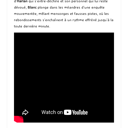
d’
Harlan
qui s’entre-déchire et son personnel qui lui reste
dévoué,
Blanc
plonge dans les méandres d’une enquête
mouvementée, mêlant mensonges et fausses pistes, où les
rebondissements s’enchaînent à un rythme effréné jusqu’à la
toute dernière minute.