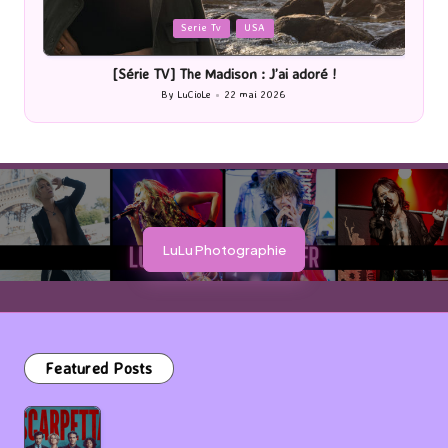
Posted
Romans
in
[Lecture] La femme de ménage : J’ai sauté le pas !
[
By
LuCioLe
20 mai 2026
Posted
by
LuLu Photographie
Featured Posts