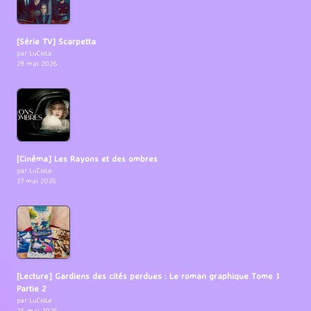
[Série TV] Scarpetta
par LuCioLe
29 mai 2026
[Cinéma] Les Rayons et des ombres
par LuCioLe
27 mai 2026
[Lecture] Gardiens des cités perdues : Le roman graphique Tome 1
Partie 2
par LuCioLe
25 mai 2026