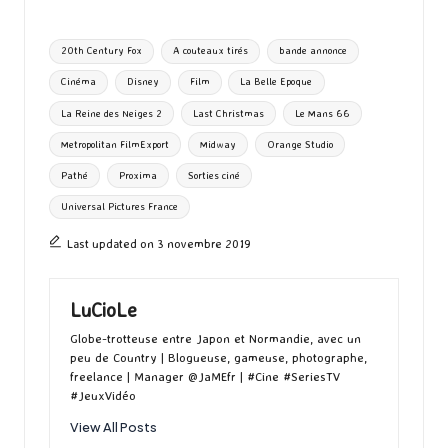
b
to
ai
es
m
e
ea
ar
o
d
l
ky
bl
ds
ta
Tags:
20th Century Fox
A couteaux tirés
bande annonce
o
o
r
g
Cinéma
Disney
Film
La Belle Epoque
k
n
er
La Reine des Neiges 2
Last Christmas
Le Mans 66
Metropolitan FilmExport
Midway
Orange Studio
Pathé
Proxima
Sorties ciné
Universal Pictures France
Last updated on 3 novembre 2019
LuCioLe
Globe-trotteuse entre Japon et Normandie, avec un
peu de Country | Blogueuse, gameuse, photographe,
freelance | Manager @JaMEfr | #Cine #SeriesTV
#JeuxVidéo
View All Posts