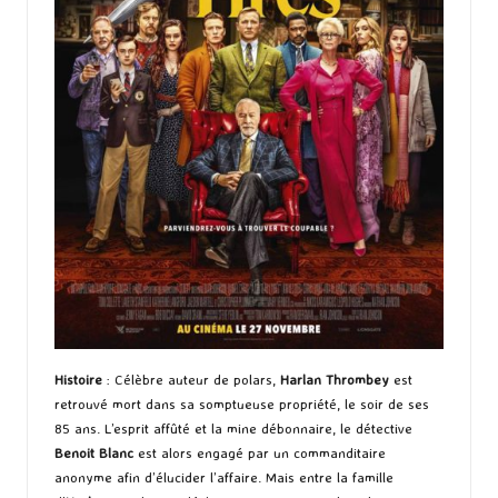
Histoire
: Célèbre auteur de polars,
Harlan Thrombey
est
retrouvé mort dans sa somptueuse propriété, le soir de ses
85 ans. L’esprit affûté et la mine débonnaire, le détective
Benoit Blanc
est alors engagé par un commanditaire
anonyme afin d’élucider l’affaire. Mais entre la famille