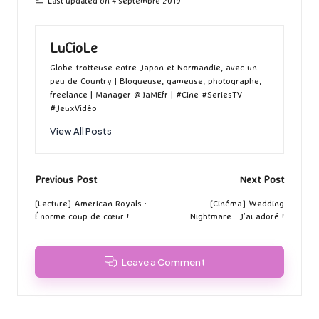
Last updated on 4 septembre 2019
LuCioLe
Globe-trotteuse entre Japon et Normandie, avec un
peu de Country | Blogueuse, gameuse, photographe,
freelance | Manager @JaMEfr | #Cine #SeriesTV
#JeuxVidéo
View All Posts
Post
Previous Post
Next Post
navigation
[Lecture] American Royals :
[Cinéma] Wedding
Énorme coup de cœur !
Nightmare : J’ai adoré !
Leave a Comment