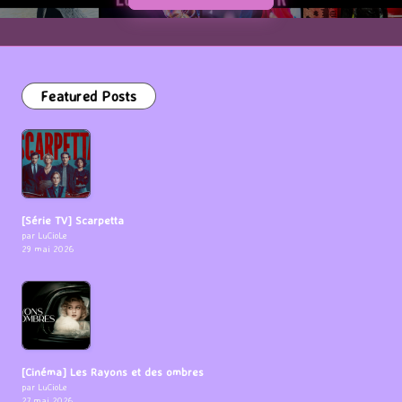
Featured Posts
[Série TV] Scarpetta
par LuCioLe
29 mai 2026
[Cinéma] Les Rayons et des ombres
par LuCioLe
27 mai 2026