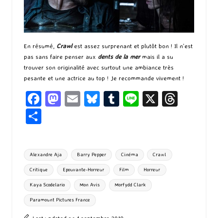
En résumé,
Crawl
est assez surprenant et plutôt bon ! Il n’est
pas sans faire penser aux
dents de la mer
mais il a su
trouver son originalité avec surtout une ambiance très
pesante et une actrice au top ! Je recommande vivement !
Fa
M
E
Bl
T
Li
X
T
ce
as
m
u
u
n
hr
P
b
to
ai
es
m
e
ea
ar
o
d
l
ky
bl
ds
ta
Tags:
Alexandre Aja
Barry Pepper
Cinéma
Crawl
o
o
r
g
Critique
Epouvante-Horreur
Film
Horreur
k
n
er
Kaya Scodelario
Mon Avis
Morfydd Clark
Paramount Pictures France