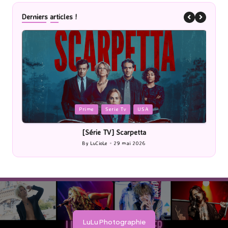
Derniers articles !
Posted
P
Prime
Serie Tv
USA
in
i
[Série TV] Scarpetta
By
LuCioLe
29 mai 2026
Posted
by
LuLu Photographie