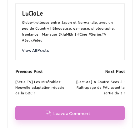
LuCioLe
Globe-trotteuse entre Japon et Normandie, avec un
peu de Country | Blogueuse, gameuse, photographe,
freelance | Manager @JaMEfr | #Cine #SeriesTV
#JeuxVidéo
View All Posts
Post
Previous Post
Next Post
navigation
[Série TV] Les Misérables:
[Lecture] A Contre-Sens 2 :
Nouvelle adaptation réussie
Rattrapage de PAL avant la
de la BBC !
sortie du 3 !
Leave a Comment