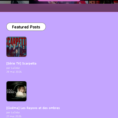
Featured Posts
[Série TV] Scarpetta
par LuCioLe
29 mai 2026
[Cinéma] Les Rayons et des ombres
par LuCioLe
27 mai 2026