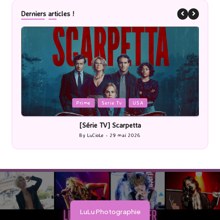
Derniers articles !
Posted
P
Prime
Serie Tv
USA
in
i
[Série TV] Scarpetta
By
LuCioLe
29 mai 2026
Posted
by
LuLu Photographie