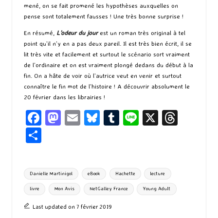
mené, on se fait promené les hypothèses auxquelles on
pense sont totalement fausses ! Une très bonne surprise !
En résumé,
L’odeur du jour
est un roman très original à tel
point qu’il n’y en a pas deux pareil. Il est très bien écrit, il se
lit très vite et facilement et surtout le scénario sort vraiment
de l’ordinaire et on est vraiment plongé dedans du début à la
fin. On a hâte de voir où l’autrice veut en venir et surtout
connaître le fin mot de l’histoire ! A découvrir absolument le
20 février dans les librairies !
Fa
M
E
Bl
T
Li
X
T
ce
as
m
u
u
n
hr
P
b
to
ai
es
m
e
ea
ar
o
d
l
ky
bl
ds
ta
Tags:
Danielle Martinigol
eBook
Hachette
lecture
o
o
r
g
livre
Mon Avis
NetGalley France
Young Adult
k
n
er
Last updated on 7 février 2019