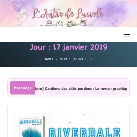
Jour :
17 janvier 2019
Home
2019
janvier
17
Breakings
[Lecture] Gardiens des cités perdues : Le roman graphique Tome 1 Partie 2