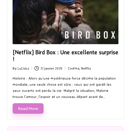
[Netflix] Bird Box : Une excellente surprise
!
By
LuCioLe
17 janvier 2019
Cinéma
,
Netflix
Posted
Posted
by
in
Histoire : Alors qu'une mystérieuse force décime la population
mondiale, une seule chose est sûre : ceux qui ont gardé les
yeux ouverts ont perdu la vie. Malgré la situation, Malorie
trouve l'amour, l'espoir et un nouveau départ avant de…
Read More