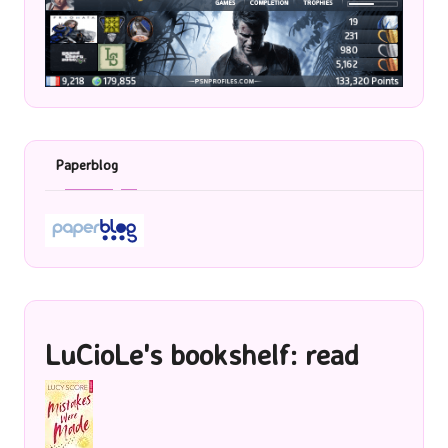
Paperblog
LuCioLe's bookshelf: read