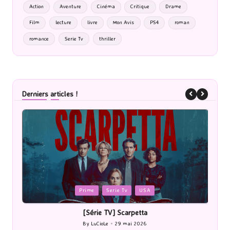
Action
Aventure
Cinéma
Critique
Drame
Film
lecture
livre
Mon Avis
PS4
roman
romance
Serie Tv
thriller
Derniers articles !
Posted
P
Cinéma
in
i
[Cinéma] Les Rayons et des ombres
[Le
By
LuCioLe
27 mai 2026
Posted