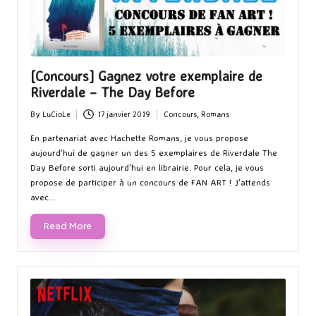
[Concours] Gagnez votre exemplaire de
Riverdale – The Day Before
By
LuCioLe
17 janvier 2019
Concours
,
Romans
Posted
Posted
by
in
En partenariat avec Hachette Romans, je vous propose
aujourd'hui de gagner un des 5 exemplaires de Riverdale The
Day Before sorti aujourd'hui en librairie. Pour cela, je vous
propose de participer à un concours de FAN ART ! J'attends
avec…
Read More