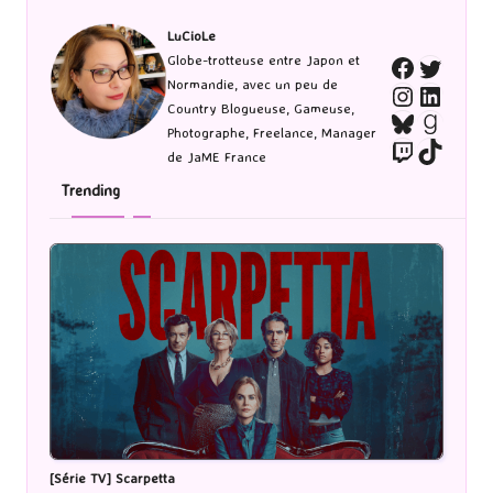
LuCioLe
Twitte
Globe-trotteuse entre Japon et
Faceboo
Normandie, avec un peu de
Instagra
Linked
Country Blogueuse, Gameuse,
Bluesky
Goodr
Photographe, Freelance, Manager
Twitch
TikTo
de JaME France
Trending
[Série TV] Scarpetta