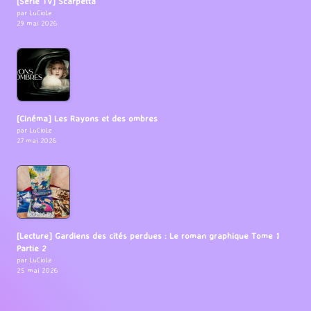
[Série TV] Scarpetta
par LuCioLe
29 mai 2026
[Cinéma] Les Rayons et des ombres
par LuCioLe
27 mai 2026
[Lecture] Gardiens des cités perdues : Le roman graphique Tome 1
Partie 2
par LuCioLe
25 mai 2026