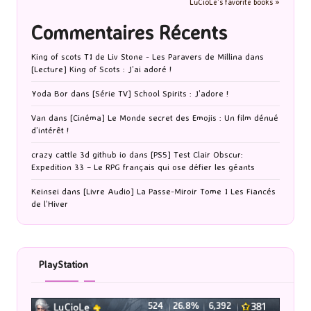
LuCioLe's favorite books »
Commentaires Récents
King of scots T1 de Liv Stone - Les Paravers de Millina
dans
[Lecture] King of Scots : J’ai adoré !
Yoda Bor
dans
[Série TV] School Spirits : J’adore !
Van
dans
[Cinéma] Le Monde secret des Emojis : Un film dénué
d’intérêt !
crazy cattle 3d github io
dans
[PS5] Test Clair Obscur:
Expedition 33 – Le RPG français qui ose défier les géants
Keinsei
dans
[Livre Audio] La Passe-Miroir Tome 1 Les Fiancés
de l’Hiver
PlayStation