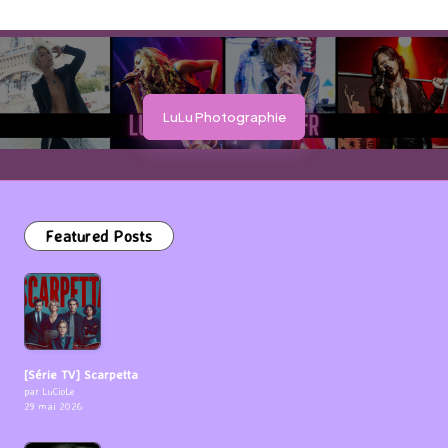
LuLu Photographie
Featured Posts
[Série TV] Scarpetta
par LuCioLe
29 mai 2026