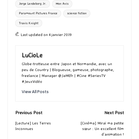
Jorge Lendeborg Jr.
Mon Avis
Paramount Pictures France
science fiction
Travis Knight
Last updated on 4 janvier 2019
LuCioLe
Globe-trotteuse entre Japon et Normandie, avec un
peu de Country | Blogueuse, gameuse, photographe,
freelance | Manager @JaMEfr | #Cine #SeriesTV
#JeuxVidéo
View All Posts
Post
Previous Post
Next Post
navigation
[Lecture] Les Terres
[Cinéma] Miraï ma petite
Inconnues
sœur : Un excellent film
d’animation !