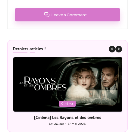
Leave a Comment
Derniers articles !
Posted
P
Cinéma
in
i
[Cinéma] Les Rayons et des ombres
[Le
By
LuCioLe
27 mai 2026
Posted
by