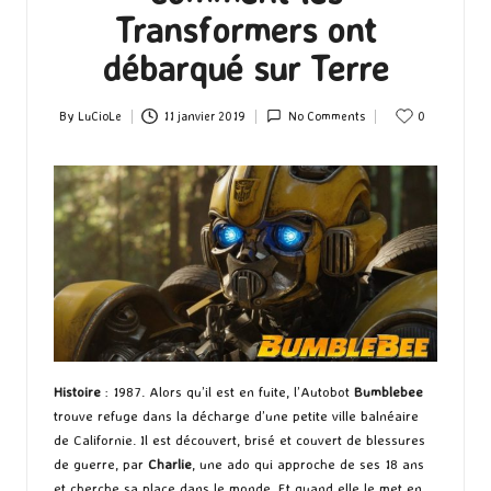
Transformers ont
débarqué sur Terre
By
LuCioLe
11 janvier 2019
No Comments
0
Posted
by
Histoire
: 1987. Alors qu’il est en fuite, l’Autobot
Bumblebee
trouve refuge dans la décharge d’une petite ville balnéaire
de Californie. Il est découvert, brisé et couvert de blessures
de guerre, par
Charlie
, une ado qui approche de ses 18 ans
et cherche sa place dans le monde. Et quand elle le met en