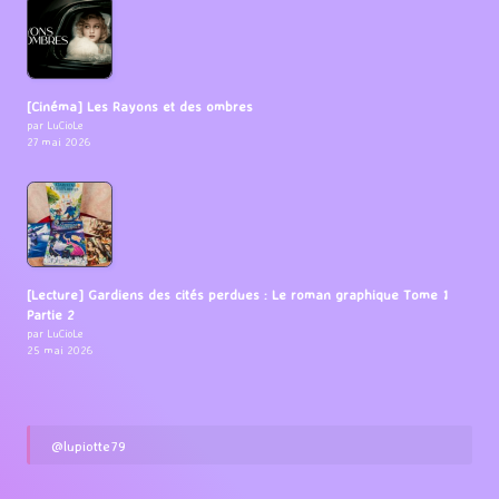
[Cinéma] Les Rayons et des ombres
par LuCioLe
27 mai 2026
[Lecture] Gardiens des cités perdues : Le roman graphique Tome 1
Partie 2
par LuCioLe
25 mai 2026
@lupiotte79