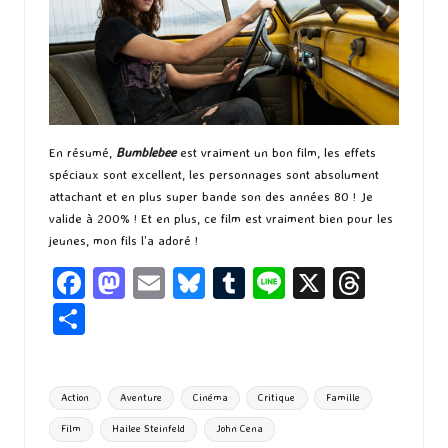
En résumé,
Bumblebee
est vraiment un bon film, les effets
spéciaux sont excellent, les personnages sont absolument
attachant et en plus super bande son des années 80 ! Je
valide à 200% ! Et en plus, ce film est vraiment bien pour les
jeunes, mon fils l’a adoré !
Fa
M
E
Bl
T
Li
X
T
ce
as
m
u
u
n
hr
P
b
to
ai
es
m
e
ea
ar
o
d
l
ky
bl
ds
ta
Tags:
Action
Aventure
Cinéma
Critique
Famille
o
o
r
g
Film
Hailee Steinfeld
John Cena
k
n
er