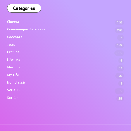
Categories
Cinéma
749
Communiqué de Presse
190
Concours
12
Jeux
279
Lecture
895
Lifestyle
4
Musique
91
My Life
110
Non classé
1
Serie Tv
335
Sorties
38