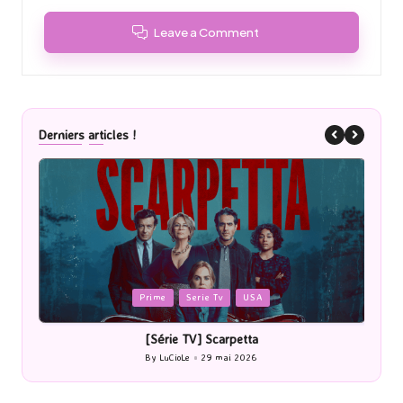
Leave a Comment
Derniers articles !
Posted
P
Prime
Serie Tv
USA
in
i
[Série TV] Scarpetta
By
LuCioLe
29 mai 2026
Posted
by