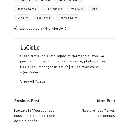
k
n
er
Jessica Garza
Lili Simmons
Mon Avis
série
Serie Tv
The Purge
Thomas Kelly
Last updated on 4 janvier 2019
LuCioLe
Globe-trotteuse entre Japon et Normandie, avec un
peu de Country | Blogueuse, gameuse, photographe,
freelance | Manager @JaMEfr | #Cine #SeriesTV
#JeuxVidéo
View All Posts
Post
Previous Post
Next Post
navigation
[Lecture] : “Pourquoi pas
[Lecture] Les Terres
nous ?” Un coup de cœur
Inconnues
de fin d’année !