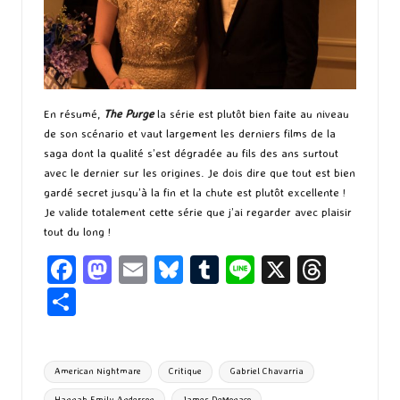
En résumé,
The Purge
la série est plutôt bien faite au niveau
de son scénario et vaut largement les derniers films de la
saga dont la qualité s’est dégradée au fils des ans surtout
avec le dernier sur les origines. Je dois dire que tout est bien
gardé secret jusqu’à la fin et la chute est plutôt excellente !
Je valide totalement cette série que j’ai regarder avec plaisir
tout du long !
Fa
M
E
Bl
T
Li
X
T
ce
as
m
u
u
n
hr
P
b
to
ai
es
m
e
ea
ar
o
d
l
ky
bl
ds
ta
Tags:
American Nightmare
Critique
Gabriel Chavarria
o
o
r
g
Hannah Emily Anderson
James DeMonaco