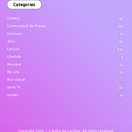
Categories
Cinéma
749
Communiqué de Presse
190
Concours
12
Jeux
279
Lecture
895
Lifestyle
4
Musique
91
My Life
110
Non classé
1
Serie Tv
335
Sorties
38
Copyright 2026 — L'Antre de LuCioLe. All rights reserved.