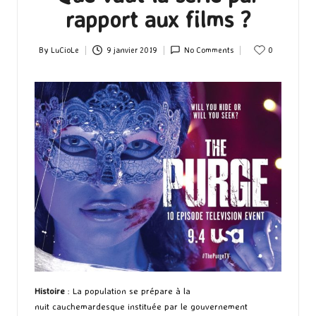
rapport aux films ?
By
LuCioLe
9 janvier 2019
No Comments
0
Posted
by
Histoire
: La population se prépare à la
nuit cauchemardesque instituée par le gouvernement