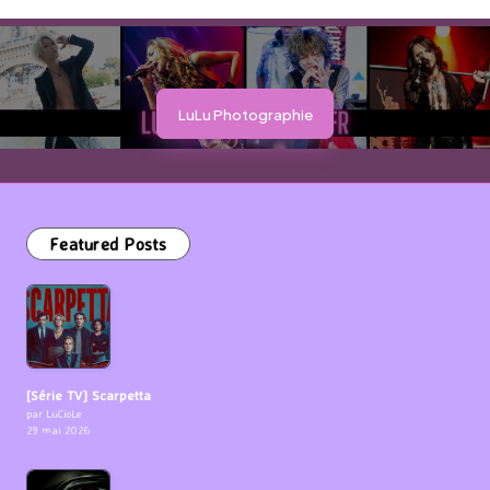
LuLu Photographie
Featured Posts
[Série TV] Scarpetta
par LuCioLe
29 mai 2026