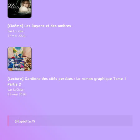
[Cinéma] Les Rayons et des ombres
par LuCioLe
27 mai 2026
[Lecture] Gardiens des cités perdues : Le roman graphique Tome 1
Partie 2
par LuCioLe
25 mai 2026
@lupiotte79