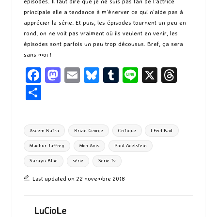
épisodes. Il faut dire que je ne suis pas fan de l’actrice
principale elle a tendance à m’énerver ce qui n’aide pas à
apprécier la série. Et puis, les épisodes tournent un peu en
rond, on ne voit pas vraiment où ils veulent en venir, les
épisodes sont parfois un peu trop décousus. Bref, ça sera
sans moi !
Fa
M
E
Bl
T
Li
X
T
ce
as
m
u
u
n
hr
P
b
to
ai
es
m
e
ea
ar
o
d
l
ky
bl
ds
ta
Tags:
Aseem Batra
Brian George
Critique
I Feel Bad
o
o
r
g
Madhur Jaffrey
Mon Avis
Paul Adelstein
k
n
er
Sarayu Blue
série
Serie Tv
Last updated on 22 novembre 2018
LuCioLe