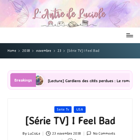
Home
2018
novembre
23
[Série TV] I Feel Bad
Breakings
mbres
[Lecture] Gardiens des cités perdues : Le roman graphique T
Posted
Serie Tv
USA
in
[Série TV] I Feel Bad
By
LuCioLe
23 novembre 2018
No Comments
Posted