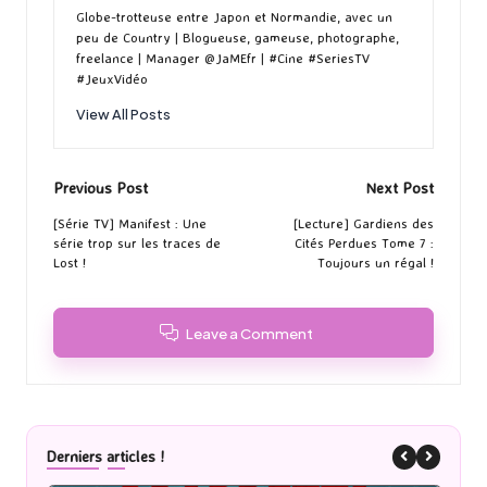
Globe-trotteuse entre Japon et Normandie, avec un
peu de Country | Blogueuse, gameuse, photographe,
freelance | Manager @JaMEfr | #Cine #SeriesTV
#JeuxVidéo
View All Posts
Post
Previous Post
Next Post
navigation
[Série TV] Manifest : Une
[Lecture] Gardiens des
série trop sur les traces de
Cités Perdues Tome 7 :
Lost !
Toujours un régal !
Leave a Comment
Derniers articles !