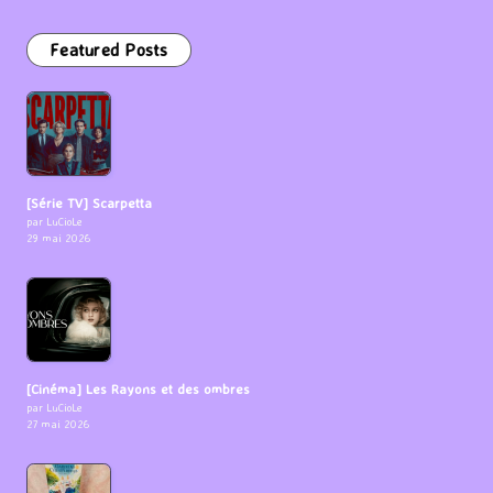
Featured Posts
[Série TV] Scarpetta
par LuCioLe
29 mai 2026
[Cinéma] Les Rayons et des ombres
par LuCioLe
27 mai 2026