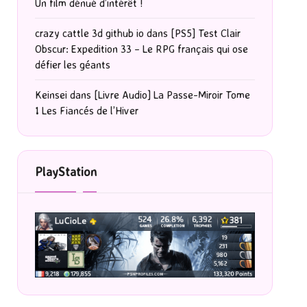
Un film dénué d’intérêt !
crazy cattle 3d github io
dans
[PS5] Test Clair
Obscur: Expedition 33 – Le RPG français qui ose
défier les géants
Keinsei
dans
[Livre Audio] La Passe-Miroir Tome
1 Les Fiancés de l’Hiver
PlayStation