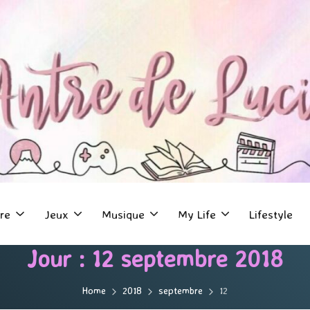
re
Jeux
Musique
My Life
Lifestyle
Jour :
12 septembre 2018
Home
2018
septembre
12