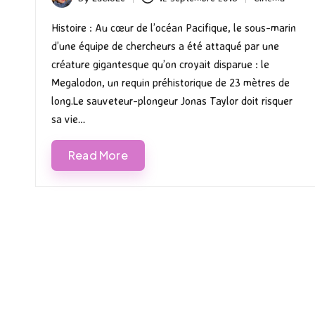
Posted
Posted
by
in
Histoire : Au cœur de l’océan Pacifique, le sous-marin
d’une équipe de chercheurs a été attaqué par une
créature gigantesque qu’on croyait disparue : le
Megalodon, un requin préhistorique de 23 mètres de
long.Le sauveteur-plongeur Jonas Taylor doit risquer
sa vie…
Read More