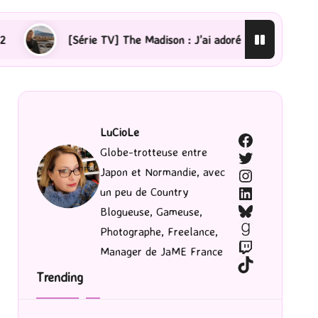
rie TV] The Madison : J’ai adoré !
[Lecture] La femme
LuCioLe
Facebook
Globe-trotteuse entre
Twitter
Japon et Normandie, avec
Instagram
LinkedIn
un peu de Country
Bluesky
Blogueuse, Gameuse,
Goodreads
Photographe, Freelance,
Twitch
Manager de JaME France
TikTok
Trending