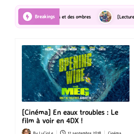
Breakings
 Les Rayons et des ombres
[Lecture] Gardiens des c
[Cinéma] En eaux troubles : Le
film à voir en 4DX !
By
LuCioLe
12 septembre 2018
Cinéma