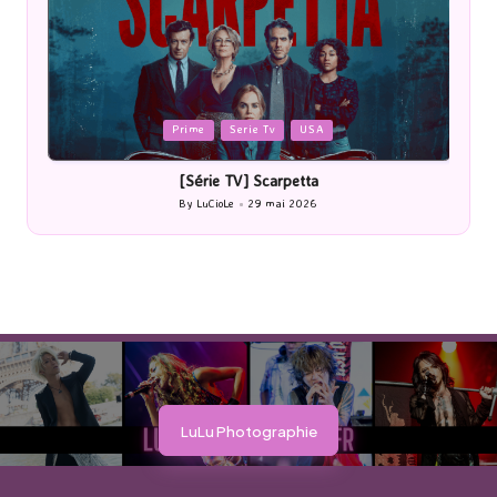
Posted
P
Prime
Serie Tv
USA
in
i
[Série TV] Scarpetta
By
LuCioLe
29 mai 2026
Posted
by
LuLu Photographie