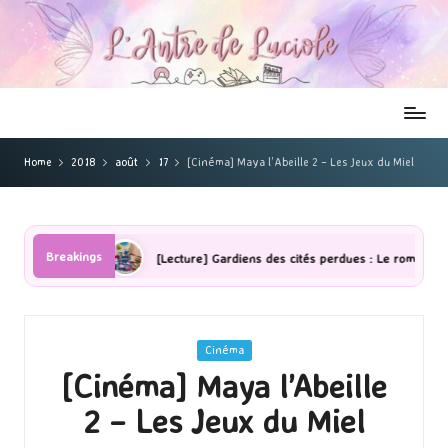
Home
2018
août
17
[Cinéma] Maya l’Abeille 2 – Les Jeux du Miel
Breakings
mbres
[Lecture] Gardiens des cités perdues : Le roman graphique T
Posted
Cinéma
in
[Cinéma] Maya l’Abeille
2 – Les Jeux du Miel