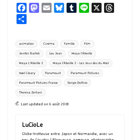
Fa
M
E
Bl
T
Li
X
T
ce
as
m
u
u
n
hr
P
b
to
ai
es
m
e
ea
ar
o
d
l
ky
bl
ds
ta
Tags:
animation
Cinéma
Famille
Film
o
o
r
g
Jenifer Bartoli
Lou Jean
Maya l'Abeille
k
n
er
Maya L'Abeille 2
Maya l'Abeille 2 - Les Jeux des du Miel
Noel Cleary
Paramount
Paramount Pictures
Paramount Pictures France
Sergio Delfino
Theresa Zertani
Last updated on 6 août 2018
LuCioLe
Globe-trotteuse entre Japon et Normandie, avec un
peu de Country | Blogueuse, gameuse, photographe,