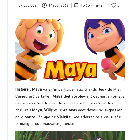
By
LuCioLe
17 août 2018
No Comments
0
Posted
by
Histoire
:
Maya
va enfin participer aux Grands Jeux du Miel !
L’enjeu est de taille :
Maya
doit absolument gagner, sinon elle
devra livrer tout le miel de sa ruche à l’Impératrice des
abeilles !
Maya
,
Willy
et leurs amis vont devoir se surpasser
pour battre l’équipe de
Violette
, une adversaire aussi rusée
et maligne que mauvaise joueuse !