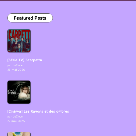
Featured Posts
[Série TV] Scarpetta
par LuCioLe
29 mai 2026
[Cinéma] Les Rayons et des ombres
par LuCioLe
27 mai 2026