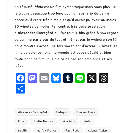
En résumé,
Mute
est un film sympathique mais sans plus. Je
le trouve beaucoup trop long pour un scénario du genre
parce qu’il reste très simple et qu’il aurait pu avoir au moins
30 minutes de moins. Par contre, très belle prestation
d’
Alexander Skarsgård
qui fait tout le film grâce à son regard
vu qu’il ne parle pas du tout et n’émet pas le moindre son ! Il
nous montre encore une fois son talent d’acteur. Si aimez les
films de science fiction le monde est assez décalé et bien
foutu donc ce film vous plaira de par son ambiance et ses
idées.
Fa
M
E
Bl
T
Li
X
T
ce
as
m
u
u
n
hr
P
b
to
ai
es
m
e
ea
ar
o
d
l
ky
bl
ds
ta
Tags:
Alexander Skarsgård
Critique
Duncan Jones
o
o
r
g
Film
Justin Theroux
Mon Avis
Mute
k
n
er
Netflix
Netflix France
Paul Rudd
science fiction