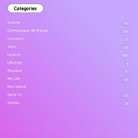
Categories
Cinéma
749
Communiqué de Presse
190
Concours
12
Jeux
279
Lecture
895
Lifestyle
4
Musique
91
My Life
110
Non classé
1
Serie Tv
335
Sorties
38