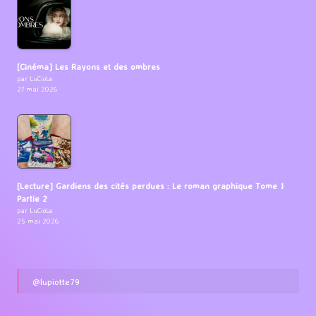
[Cinéma] Les Rayons et des ombres
par LuCioLe
27 mai 2026
[Lecture] Gardiens des cités perdues : Le roman graphique Tome 1
Partie 2
par LuCioLe
25 mai 2026
@lupiotte79