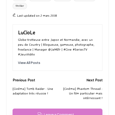
thriller
Last updated on 2 mars 2018
LuCioLe
Globe-trotteuse entre Japon et Normandie, avec un
peu de Country | Blogueuse, gameuse, photographe,
freelance | Manager @JaMEfr | #Cine #SeriesTV
#JeuxVidéo
View All Posts
Post
Previous Post
Next Post
navigation
[Cinéma] Tomb Raider : Une
[Cinéma] Phantom Thread :
adaptation très réussie !
Un film particulier mais
intérressant !
Leave a Comment