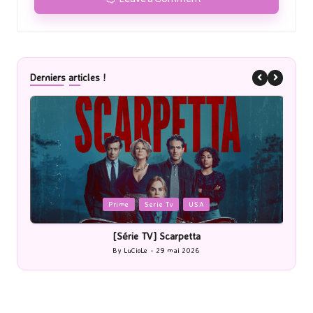
Derniers articles !
Posted
P
Prime
Serie Tv
USA
in
i
[Série TV] Scarpetta
By
LuCioLe
29 mai 2026
Posted
by