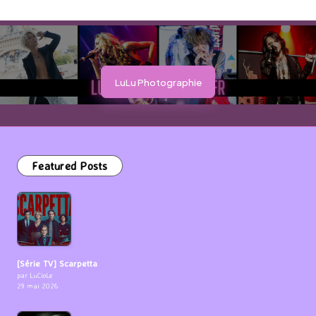
LuLu Photographie
Featured Posts
[Série TV] Scarpetta
par LuCioLe
29 mai 2026