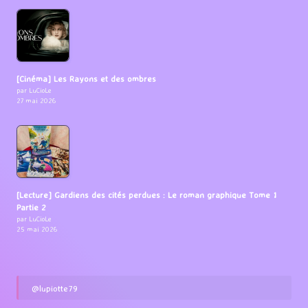
[Cinéma] Les Rayons et des ombres
par LuCioLe
27 mai 2026
[Lecture] Gardiens des cités perdues : Le roman graphique Tome 1
Partie 2
par LuCioLe
25 mai 2026
@lupiotte79