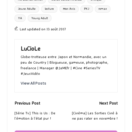
o
o
r
g
Jeune Adulte
lecture
Mon Avis
PKJ
roman
k
n
er
YA
Young Adult
Last updated on 13 août 2017
LuCioLe
Globe-trotteuse entre Japon et Normandie, avec un
peu de Country | Blogueuse, gameuse, photographe,
freelance | Manager @JaMEfr | #Cine #SeriesTV
#JeuxVidéo
View All Posts
Post
Previous Post
Next Post
navigation
[Série Tv] This is Us : De
[Cinéma] Les Sorties Ciné à
l’émotion à l’état pur !
ne pas rater en novembre !