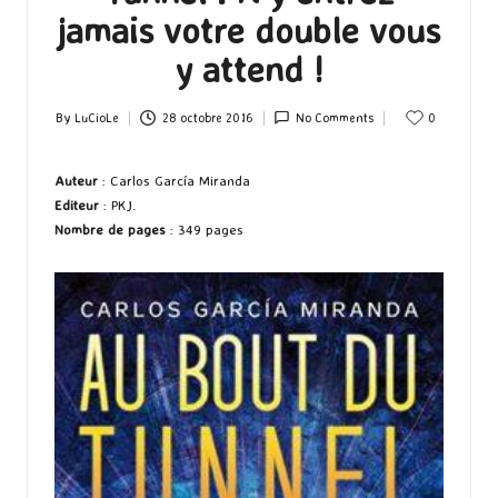
jamais votre double vous
y attend !
By
LuCioLe
28 octobre 2016
No Comments
0
Posted
by
Auteur
: Carlos García Miranda
Editeur
: PKJ.
Nombre de pages
: 349 pages