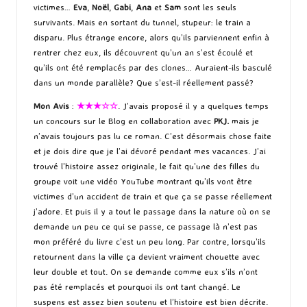
victimes…
Eva
,
Noël
,
Gabi
,
Ana
et
Sam
sont les seuls
survivants. Mais en sortant du tunnel, stupeur: le train a
disparu. Plus étrange encore, alors qu’ils parviennent enfin à
rentrer chez eux, ils découvrent qu’un an s’est écoulé et
qu’ils ont été remplacés par des clones… Auraient-ils basculé
dans un monde parallèle? Que s’est-il réellement passé?
Mon Avis
:
★★★☆☆
. J’avais proposé il y a quelques temps
un concours sur le Blog en collaboration avec
PKJ.
mais je
n’avais toujours pas lu ce roman. C’est désormais chose faite
et je dois dire que je l’ai dévoré pendant mes vacances. J’ai
trouvé l’histoire assez originale, le fait qu’une des filles du
groupe voit une vidéo YouTube montrant qu’ils vont être
victimes d’un accident de train et que ça se passe réellement
j’adore. Et puis il y a tout le passage dans la nature où on se
demande un peu ce qui se passe, ce passage là n’est pas
mon préféré du livre c’est un peu long. Par contre, lorsqu’ils
retournent dans la ville ça devient vraiment chouette avec
leur double et tout. On se demande comme eux s’ils n’ont
pas été remplacés et pourquoi ils ont tant changé. Le
suspens est assez bien soutenu et l’histoire est bien décrite.