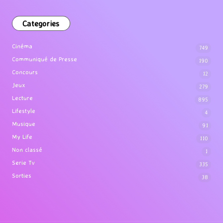
Categories
Cinéma
749
Communiqué de Presse
190
Concours
12
Jeux
279
Lecture
895
Lifestyle
4
Musique
91
My Life
110
Non classé
1
Serie Tv
335
Sorties
38