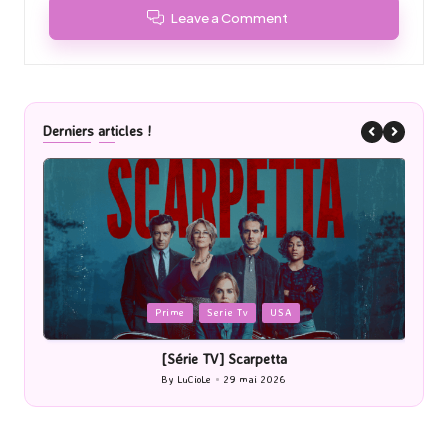
Leave a Comment
Derniers articles !
Posted
P
Prime
Serie Tv
USA
in
i
[Série TV] Scarpetta
By
LuCioLe
29 mai 2026
Posted
by