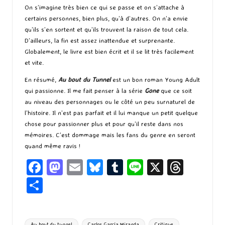
On s’imagine très bien ce qui se passe et on s’attache à
certains personnes, bien plus, qu’à d’autres. On n’a envie
qu’ils s’en sortent et qu’ils trouvent la raison de tout cela.
D’ailleurs, la fin est assez inattendue et surprenante.
Globalement, le livre est bien écrit et il se lit très facilement
et vite.
En résumé,
Au bout du Tunnel
est un bon roman Young Adult
qui passionne. Il me fait penser à la série
Gone
que ce soit
au niveau des personnages ou le côté un peu surnaturel de
l’histoire. Il n’est pas parfait et il lui manque un petit quelque
chose pour passionner plus et pour qu’il reste dans nos
mémoires. C’est dommage mais les fans du genre en seront
quand même ravis !
Fa
M
E
Bl
T
Li
X
T
ce
as
m
u
u
n
hr
P
b
to
ai
es
m
e
ea
ar
o
d
l
ky
bl
ds
ta
Tags:
Au bout du tunnel
Carlos García Miranda
Critique