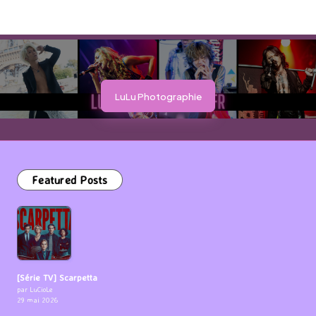
LuLu Photographie
Featured Posts
[Série TV] Scarpetta
par LuCioLe
29 mai 2026