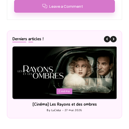
Leave a Comment
Derniers articles !
Posted
P
Cinéma
in
i
[Cinéma] Les Rayons et des ombres
[Le
By
LuCioLe
27 mai 2026
Posted
by