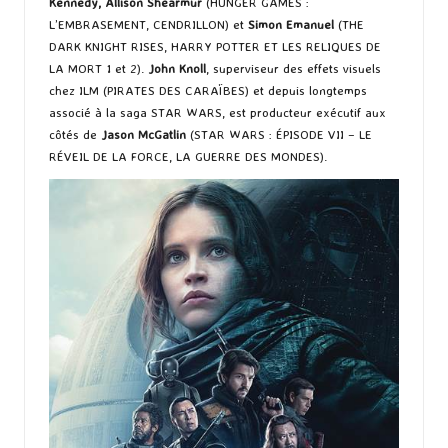
Kennedy, Allison Shearmur
(HUNGER GAMES :
L’EMBRASEMENT, CENDRILLON) et
Simon Emanuel
(THE
DARK KNIGHT RISES, HARRY POTTER ET LES RELIQUES DE
LA MORT 1 et 2).
John Knoll
, superviseur des effets visuels
chez ILM (PIRATES DES CARAÏBES) et depuis longtemps
associé à la saga STAR WARS, est producteur exécutif aux
côtés de
Jason
McGatlin
(STAR WARS : ÉPISODE VII – LE
RÉVEIL DE LA FORCE, LA GUERRE DES MONDES).