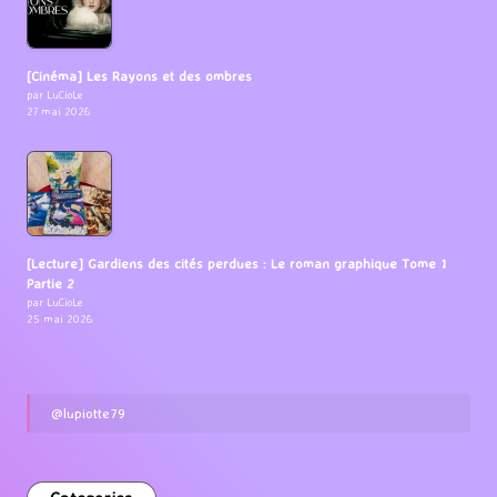
[Cinéma] Les Rayons et des ombres
par LuCioLe
27 mai 2026
[Lecture] Gardiens des cités perdues : Le roman graphique Tome 1
Partie 2
par LuCioLe
25 mai 2026
@lupiotte79