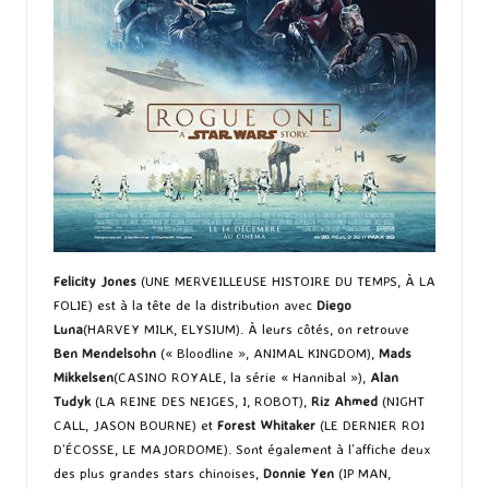
Felicity Jones
(UNE MERVEILLEUSE HISTOIRE DU TEMPS, À LA
FOLIE) est à la tête de la distribution avec
Diego
Luna
(HARVEY MILK, ELYSIUM). À leurs côtés, on retrouve
Ben
Mendelsohn
(« Bloodline », ANIMAL KINGDOM),
Mads
Mikkelsen
(CASINO ROYALE, la série « Hannibal »),
Alan
Tudyk
(LA REINE DES NEIGES, I, ROBOT),
Riz
Ahmed
(NIGHT
CALL, JASON BOURNE) et
Forest Whitaker
(LE DERNIER ROI
D’ÉCOSSE, LE MAJORDOME). Sont également à l’affiche deux
des plus grandes stars chinoises,
Donnie Yen
(IP MAN,