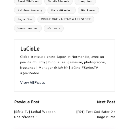
Forest Whitaker
Gareth Edwards
Jiang Wen
Kathleen Kennedy
Mads Mikkelsen
Riz Ahmed
Rogue One
ROGUE ONE - A STAR WARS STORY
Simon Emanuel
star wars
LuCioLe
Globe-trotteuse entre Japon et Normandie, avec un
peu de Country | Blogueuse, gameuse, photographe,
freelance | Manager @JaMEfr | #Cine #SeriesTV
#JeuxVidéo
View All Posts
Post
Previous Post
Next Post
navigation
[Série Tv] Lethal Weapon :
[PS4] Test God Eater 2 :
Une réussite !
Rage Burst