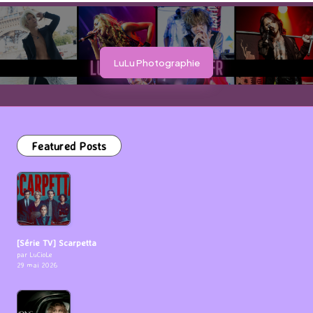
LuLu Photographie
Featured Posts
[Série TV] Scarpetta
par LuCioLe
29 mai 2026