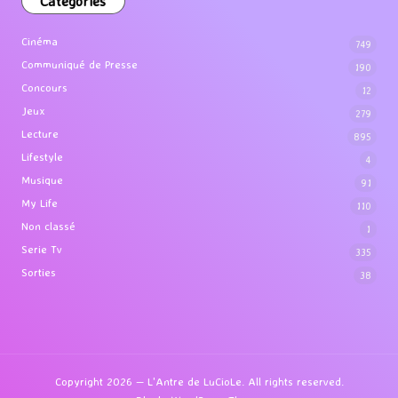
Categories
Cinéma
749
Communiqué de Presse
190
Concours
12
Jeux
279
Lecture
895
Lifestyle
4
Musique
91
My Life
110
Non classé
1
Serie Tv
335
Sorties
38
Copyright 2026 — L'Antre de LuCioLe. All rights reserved.