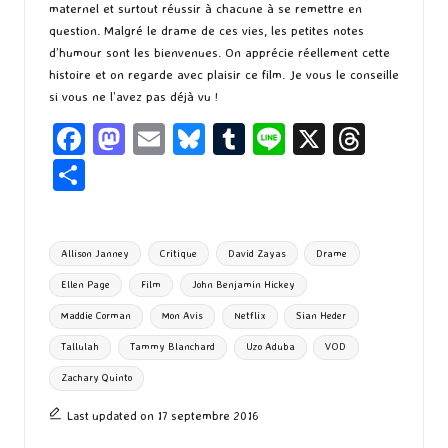
maternel et surtout réussir à chacune à se remettre en
question. Malgré le drame de ces vies, les petites notes
d’humour sont les bienvenues. On apprécie réellement cette
histoire et on regarde avec plaisir ce film. Je vous le conseille
si vous ne l’avez pas déjà vu !
Fa
M
E
Bl
T
Li
X
T
ce
as
m
u
u
n
hr
P
b
to
ai
es
m
e
ea
ar
o
d
l
ky
bl
ds
ta
Tags:
Allison Janney
Critique
David Zayas
Drame
o
o
r
g
Ellen Page
Film
John Benjamin Hickey
k
n
er
Maddie Corman
Mon Avis
Netflix
Sian Heder
Tallulah
Tammy Blanchard
Uzo Aduba
VOD
Zachary Quinto
Last updated on 17 septembre 2016