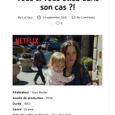
son cas ?!
By
LuCioLe
24 septembre 2016
No Comments
Posted
0
by
Réalisateur
: Sian Heder
Année de production
: 2016
Durée
: 1h51
Genre
: Drame
Date de sortie en France
: 29 juillet 2016