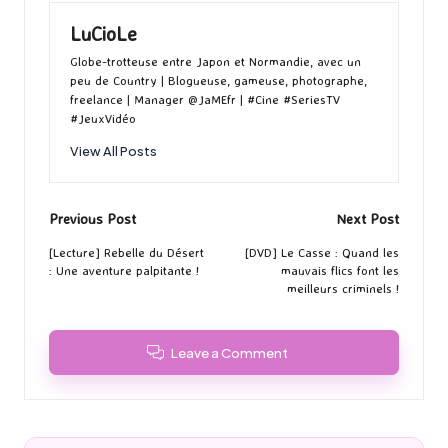
LuCioLe
Globe-trotteuse entre Japon et Normandie, avec un
peu de Country | Blogueuse, gameuse, photographe,
freelance | Manager @JaMEfr | #Cine #SeriesTV
#JeuxVidéo
View All Posts
Post
Previous Post
Next Post
navigation
[Lecture] Rebelle du Désert
[DVD] Le Casse : Quand les
: Une aventure palpitante !
mauvais flics font les
meilleurs criminels !
Leave a Comment