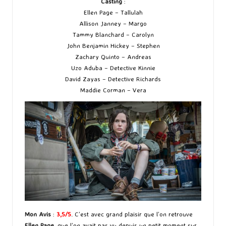
Casting
:
Ellen Page – Tallulah
Allison Janney – Margo
Tammy Blanchard – Carolyn
John Benjamin Hickey – Stephen
Zachary Quinto – Andreas
Uzo Aduba – Detective Kinnie
David Zayas – Detective Richards
Maddie Corman – Vera
Mon Avis
:
3,5/5
. C’est avec grand plaisir que l’on retrouve
Ellen Page
, que l’on avait pas vu depuis un petit moment sur