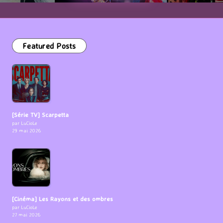
Featured Posts
[Série TV] Scarpetta
par LuCioLe
29 mai 2026
[Cinéma] Les Rayons et des ombres
par LuCioLe
27 mai 2026