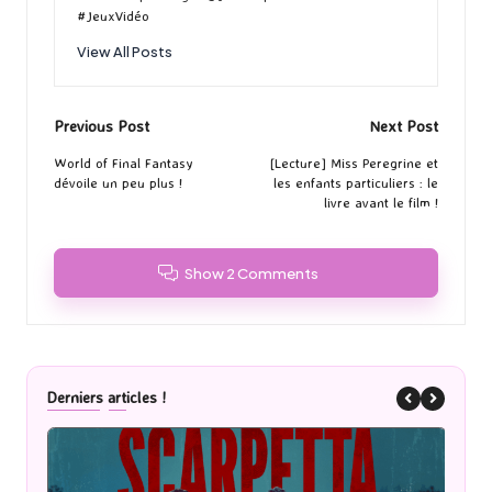
#JeuxVidéo
View All Posts
Post
Previous Post
Next Post
navigation
World of Final Fantasy
[Lecture] Miss Peregrine et
dévoile un peu plus !
les enfants particuliers : le
livre avant le film !
Show 2 Comments
Derniers articles !