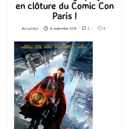
en clôture du Comic Con
Paris !
By
LuCioLe
15 septembre 2016
2
0
Posted
by