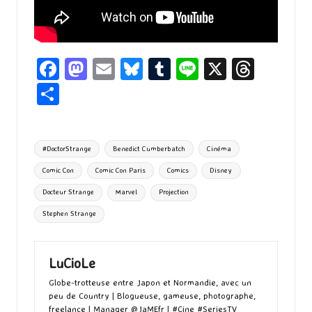
Fa
M
E
Bl
T
Li
X
T
ce
as
m
u
u
n
hr
P
b
to
ai
es
m
e
ea
ar
o
d
l
ky
bl
ds
ta
Tags:
#DoctorStrange
Benedict Cumberbatch
Cinéma
o
o
r
g
Comic Con
Comic Con Paris
Comics
Disney
k
n
er
Docteur Strange
Marvel
Projection
Stephen Strange
LuCioLe
Globe-trotteuse entre Japon et Normandie, avec un
peu de Country | Blogueuse, gameuse, photographe,
freelance | Manager @JaMEfr | #Cine #SeriesTV