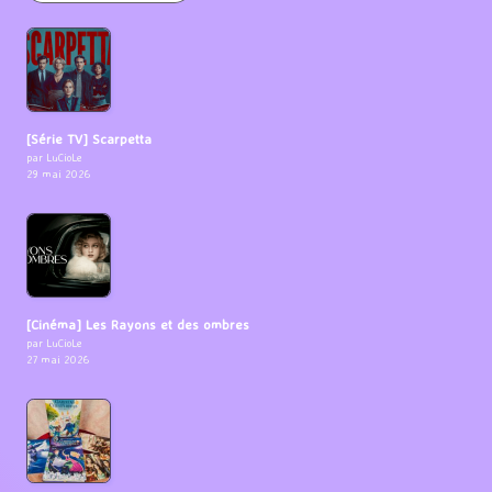
[Série TV] Scarpetta
par LuCioLe
29 mai 2026
[Cinéma] Les Rayons et des ombres
par LuCioLe
27 mai 2026