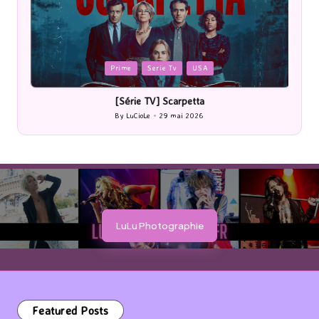
Posted
P
Prime
Serie Tv
USA
in
i
[Série TV] Scarpetta
By
LuCioLe
29 mai 2026
Posted
by
LuLu Photographie
Featured Posts