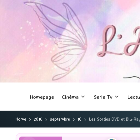
Homepage
Cinéma
Serie Tv
Lectu
Home
2016
septembre
10
Les Sorties DVD et Blu-Ra