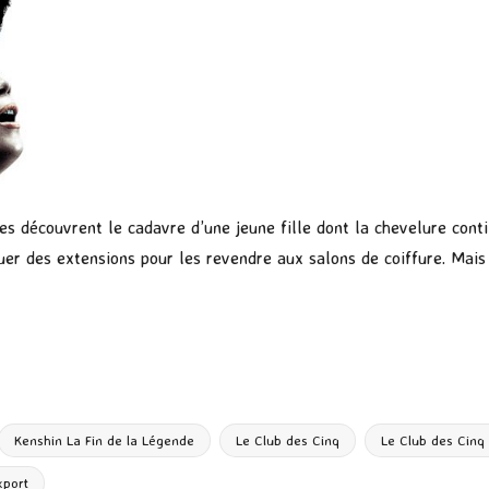
nes découvrent le cadavre d’une jeune fille dont la chevelure con
er des extensions pour les revendre aux salons de coiffure. Mais
P
ar
ta
g
Kenshin La Fin de la Légende
Le Club des Cinq
Le Club des Cinq 
er
xport