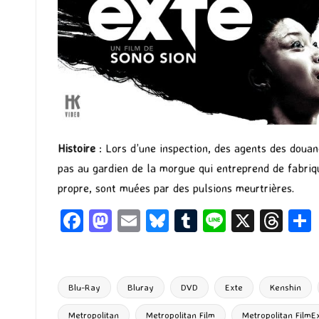
Histoire
: Lors d’une inspection, des agents des doua
pas au gardien de la morgue qui entreprend de fabriqu
propre, sont muées par des pulsions meurtrières.
Fa
M
E
Bl
T
Li
X
T
ce
as
m
u
u
n
hr
b
to
ai
es
m
e
ea
o
d
l
ky
bl
ds
Blu-Ray
Bluray
DVD
Exte
Kenshin
o
o
r
Metropolitan
Metropolitan Film
Metropolitan FilmE
Tags: