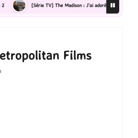
 TV] The Madison : J’ai adoré !
[Lecture] La femme de
etropolitan Films
0