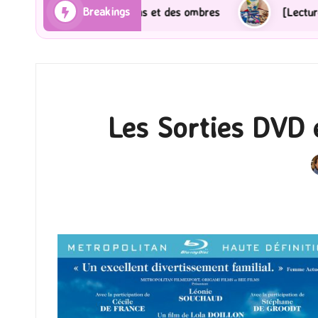
Breakings
es Rayons et des ombres
[Lecture] Gardiens des cité
Les Sorties DVD 
P
b