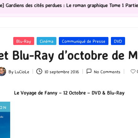
s perdues : Le roman graphique Tome 1 Partie 2
[Série
Posted
Blu-Ray
Cinéma
Communiqué de Presse
DVD
in
et Blu-Ray d’octobre de M
By
LuCioLe
10 septembre 2016
No Comments
osted
y
Le Voyage de Fanny – 12 Octobre – DVD & Blu-Ray