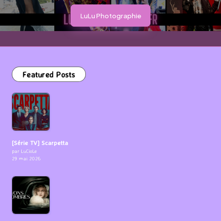
LuLu Photographie
Featured Posts
[Série TV] Scarpetta
par LuCioLe
29 mai 2026