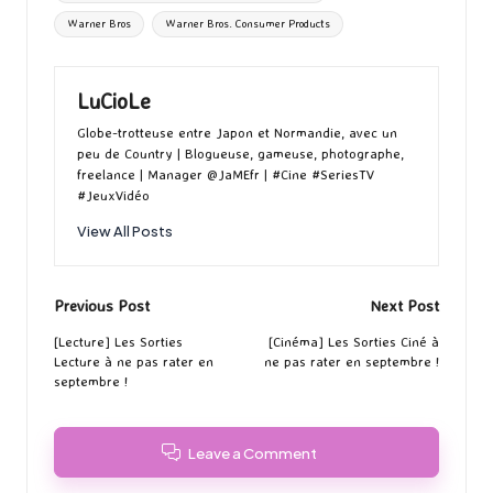
Warner Bros
Warner Bros. Consumer Products
LuCioLe
Globe-trotteuse entre Japon et Normandie, avec un
peu de Country | Blogueuse, gameuse, photographe,
freelance | Manager @JaMEfr | #Cine #SeriesTV
#JeuxVidéo
View All Posts
Post
Previous Post
Next Post
navigation
[Lecture] Les Sorties
[Cinéma] Les Sorties Ciné à
Lecture à ne pas rater en
ne pas rater en septembre !
septembre !
Leave a Comment