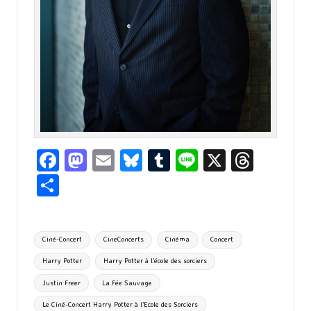
Fa
M
E
Bl
T
Li
X
T
ce
as
m
u
u
n
hr
P
b
to
ai
es
m
e
ea
ar
o
d
l
ky
bl
ds
ta
Tags:
Ciné-Concert
CineConcerts
Cinéma
Concert
o
o
r
g
Harry Potter
Harry Potter à l'école des sorciers
k
n
er
Justin Freer
La Fée Sauvage
Le Ciné-Concert Harry Potter à l'Ecole des Sorciers