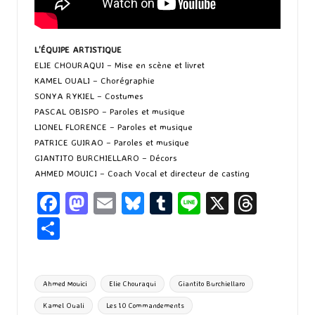
L’ÉQUIPE ARTISTIQUE
ELIE CHOURAQUI – Mise en scène et livret
KAMEL OUALI – Chorégraphie
SONYA RYKIEL – Costumes
PASCAL OBISPO – Paroles et musique
LIONEL FLORENCE – Paroles et musique
PATRICE GUIRAO – Paroles et musique
GIANTITO BURCHIELLARO – Décors
AHMED MOUICI – Coach Vocal et directeur de casting
Fa
M
E
Bl
T
Li
X
T
ce
as
m
u
u
n
hr
P
b
to
ai
es
m
e
ea
ar
o
d
l
ky
bl
ds
ta
Tags:
Ahmed Mouici
Elie Chouraqui
Giantito Burchiellaro
o
o
r
g
Kamel Ouali
Les 10 Commandements