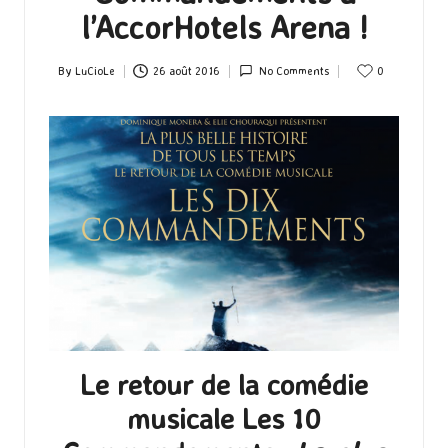
l’AccorHotels Arena !
By
LuCioLe
26 août 2016
No Comments
0
Posted
by
Le retour de la comédie
musicale
Les 10