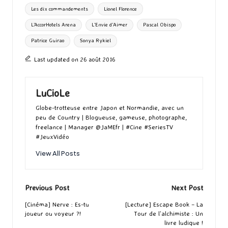
k
n
er
Les dix commandements
Lionel Florence
L’AccorHotels Arena
L’Envie d’Aimer
Pascal Obispo
Patrice Guirao
Sonya Rykiel
Last updated on 26 août 2016
LuCioLe
Globe-trotteuse entre Japon et Normandie, avec un
peu de Country | Blogueuse, gameuse, photographe,
freelance | Manager @JaMEfr | #Cine #SeriesTV
#JeuxVidéo
View All Posts
Post
Previous Post
Next Post
navigation
[Cinéma] Nerve : Es-tu
[Lecture] Escape Book – La
joueur ou voyeur ?!
Tour de l’alchimiste : Un
livre ludique !