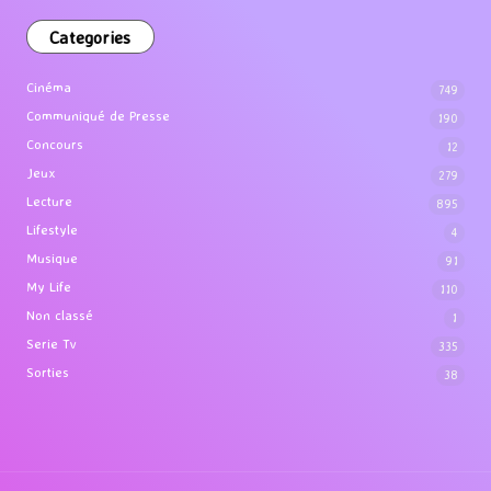
Categories
Cinéma
749
Communiqué de Presse
190
Concours
12
Jeux
279
Lecture
895
Lifestyle
4
Musique
91
My Life
110
Non classé
1
Serie Tv
335
Sorties
38