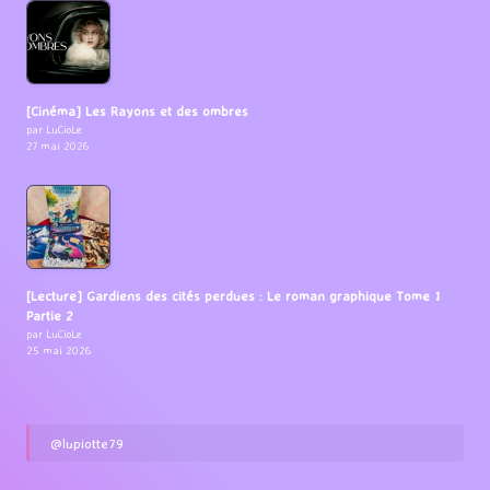
[Cinéma] Les Rayons et des ombres
par LuCioLe
27 mai 2026
[Lecture] Gardiens des cités perdues : Le roman graphique Tome 1
Partie 2
par LuCioLe
25 mai 2026
@lupiotte79