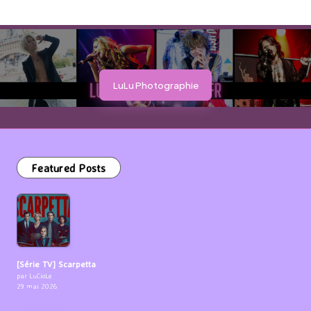
LuLu Photographie
Featured Posts
[Série TV] Scarpetta
par LuCioLe
29 mai 2026