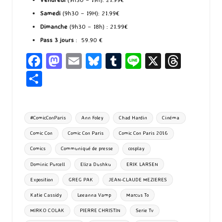
Samedi
(9h30 – 19H): 21.99€
Dimanche
(9h30 – 18h) : 21.99€
Pass 3 jours
: 59.90 €
Fa
M
E
Bl
T
Li
X
T
ce
as
m
u
u
n
hr
P
b
to
ai
es
m
e
ea
ar
o
d
l
ky
bl
ds
ta
Tags:
#ComicConParis
Ann Foley
Chad Hardin
Cinéma
o
o
r
g
Comic Con
Comic Con Paris
Comic Con Paris 2016
k
n
er
Comics
Communiqué de presse
cosplay
Dominic Purcell
Eliza Dushku
ERIK LARSEN
Exposition
GREG PAK
JEAN-CLAUDE MEZIERES
Katie Cassidy
Leeanna Vamp
Marcus To
MIRKO COLAK
PIERRE CHRISTIN
Serie Tv