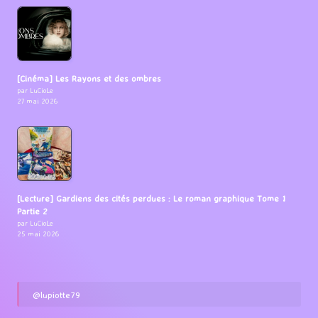
[Cinéma] Les Rayons et des ombres
par LuCioLe
27 mai 2026
[Lecture] Gardiens des cités perdues : Le roman graphique Tome 1
Partie 2
par LuCioLe
25 mai 2026
@lupiotte79