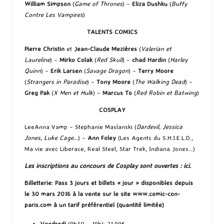
William Simpson
(
Game of Thrones
) –
Eliza Dushku
(
Buffy
Contre Les Vampires
)
TALENTS COMICS
Pierre Christin
et
Jean-Claude Mezières
(
Valerian et
Laureline
) –
Mirko Colak
(
Red Skull
) –
chad Hardin
(
Harley
Quinn
) –
Erik Larsen
(
Savage Dragon
) –
Terry Moore
(
Strangers in Paradise
) –
Tony Moore
(
The Walking Dead
) –
Greg Pak
(
X Men et Hulk
) –
Marcus To
(
Red Robin et Batwing
)
COSPLAY
LeeAnna Vamp – Stephanie Maslanski (
Dardevil, Jessica
Jones, Luke Cage…
) –
Ann Foley
(Les Agents du S.H.I.E.L.D.,
Ma vie avec Liberace, Real Steel, Star Trek, Indiana Jones…)
Les inscriptions au concours de Cosplay sont ouvertes :
ici
.
Billetterie: Pass 3 jours et billets « jour » disponibles depuis
le 30 mars 2016 à la vente sur le site
www.comic-con-
paris.com
à un tarif préférentiel (quantité limitée)
Vendredi
(9h30 – 19h): 21.99€