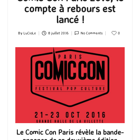
compte à rebours est
lancé !
By
LuCioLe
8 juillet 2016
No Comments
0
Posted
by
Le Comic Con Paris révèle la bande-