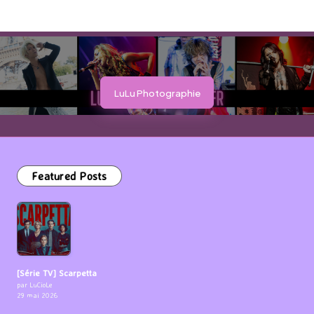
LuLu Photographie
Featured Posts
[Série TV] Scarpetta
par LuCioLe
29 mai 2026