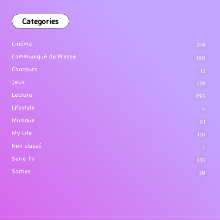
Categories
Cinéma
749
Communiqué de Presse
190
Concours
12
Jeux
279
Lecture
895
Lifestyle
4
Musique
91
My Life
110
Non classé
1
Serie Tv
335
Sorties
38