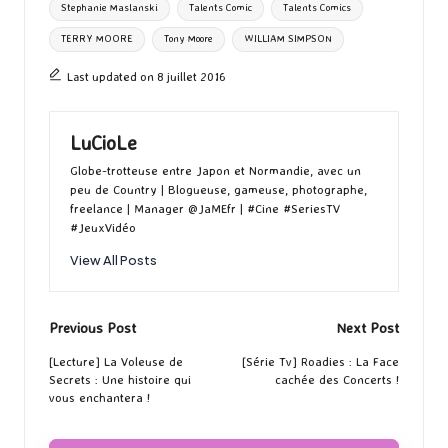
Stephanie Maslanski
Talents Comic
Talents Comics
TERRY MOORE
Tony Moore
WILLIAM SIMPSON
Last updated on 8 juillet 2016
LuCioLe
Globe-trotteuse entre Japon et Normandie, avec un
peu de Country | Blogueuse, gameuse, photographe,
freelance | Manager @JaMEfr | #Cine #SeriesTV
#JeuxVidéo
View All Posts
Post
Previous Post
Next Post
navigation
[Lecture] La Voleuse de
[Série Tv] Roadies : La Face
Secrets : Une histoire qui
cachée des Concerts !
vous enchantera !