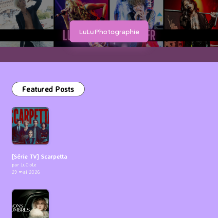
LuLu Photographie
Featured Posts
[Série TV] Scarpetta
par LuCioLe
29 mai 2026