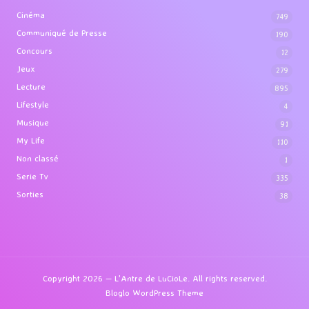
Cinéma
749
Communiqué de Presse
190
Concours
12
Jeux
279
Lecture
895
Lifestyle
4
Musique
91
My Life
110
Non classé
1
Serie Tv
335
Sorties
38
Copyright 2026 — L'Antre de LuCioLe. All rights reserved.
Bloglo WordPress Theme