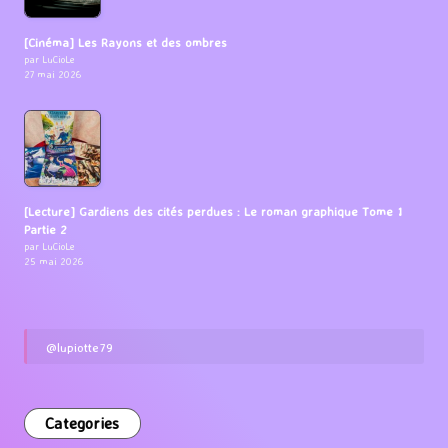
[Cinéma] Les Rayons et des ombres
par LuCioLe
27 mai 2026
[Lecture] Gardiens des cités perdues : Le roman graphique Tome 1
Partie 2
par LuCioLe
25 mai 2026
@lupiotte79
Categories