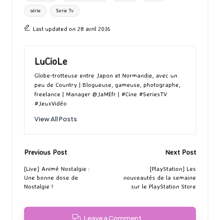
o
o
r
g
série
Serie Tv
k
n
er
Last updated on 28 avril 2016
LuCioLe
Globe-trotteuse entre Japon et Normandie, avec un
peu de Country | Blogueuse, gameuse, photographe,
freelance | Manager @JaMEfr | #Cine #SeriesTV
#JeuxVidéo
View All Posts
Post
Previous Post
Next Post
navigation
[Live] Animé Nostalgie :
[PlayStation] Les
Une bonne dose de
nouveautés de la semaine
Nostalgie !
sur le PlayStation Store
Leave a Comment