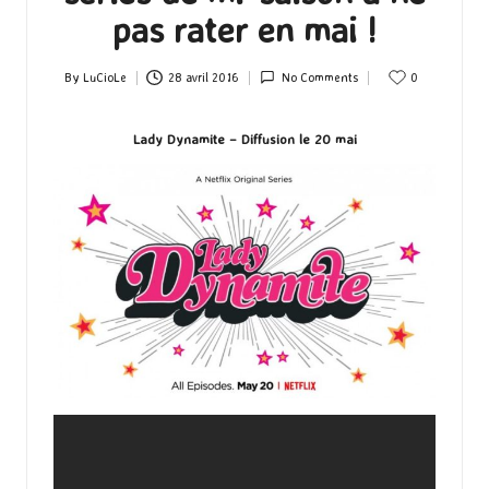
pas rater en mai !
By
LuCioLe
28 avril 2016
No Comments
0
Posted
by
Lady Dynamite – Diffusion le 20 mai