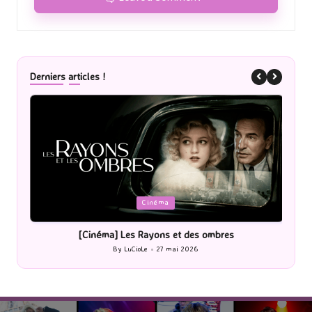
Derniers articles !
Posted
P
Cinéma
in
i
[Cinéma] Les Rayons et des ombres
[Le
By
LuCioLe
27 mai 2026
Posted
by