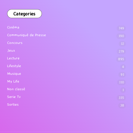
Categories
Cinéma
749
Communiqué de Presse
190
Concours
12
Jeux
279
Lecture
895
Lifestyle
4
Musique
91
My Life
110
Non classé
1
Serie Tv
335
Sorties
38