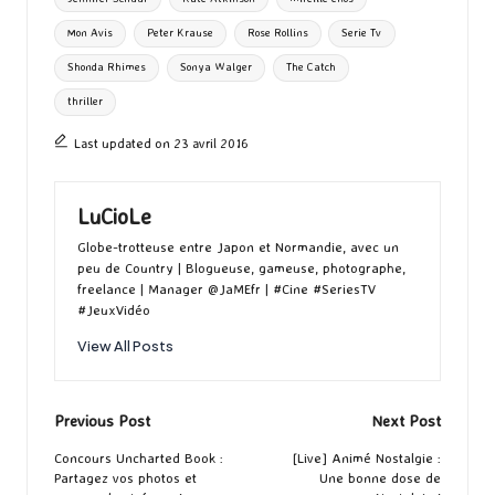
Mon Avis
Peter Krause
Rose Rollins
Serie Tv
Shonda Rhimes
Sonya Walger
The Catch
thriller
Last updated on 23 avril 2016
LuCioLe
Globe-trotteuse entre Japon et Normandie, avec un
peu de Country | Blogueuse, gameuse, photographe,
freelance | Manager @JaMEfr | #Cine #SeriesTV
#JeuxVidéo
View All Posts
Post
Previous Post
Next Post
navigation
Concours Uncharted Book :
[Live] Animé Nostalgie :
Partagez vos photos et
Une bonne dose de