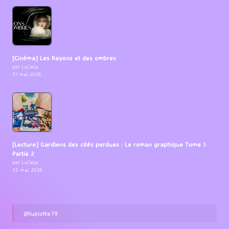
[Cinéma] Les Rayons et des ombres
par LuCioLe
27 mai 2026
[Lecture] Gardiens des cités perdues : Le roman graphique Tome 1
Partie 2
par LuCioLe
25 mai 2026
@lupiotte79