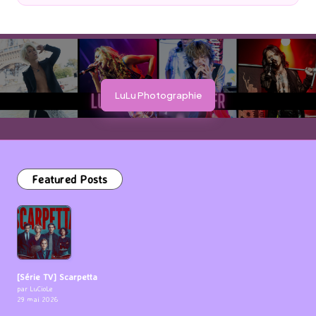
by
LuLu Photographie
Featured Posts
[Série TV] Scarpetta
par LuCioLe
29 mai 2026