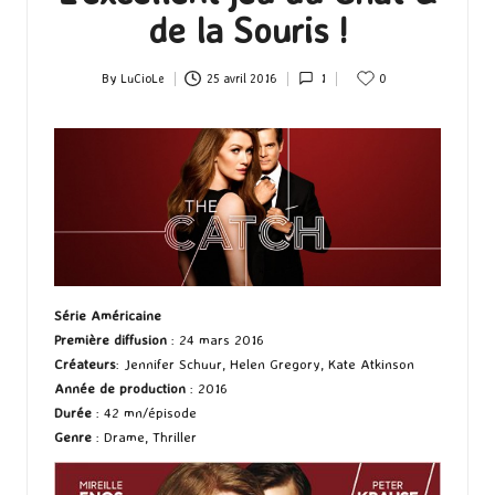
de la Souris !
By
LuCioLe
25 avril 2016
1
0
Posted
by
Série Américaine
Première diffusion
: 24 mars 2016
Créateurs
: Jennifer Schuur, Helen Gregory, Kate Atkinson
Année de production
: 2016
Durée
: 42 mn/épisode
Genre
: Drame, Thriller