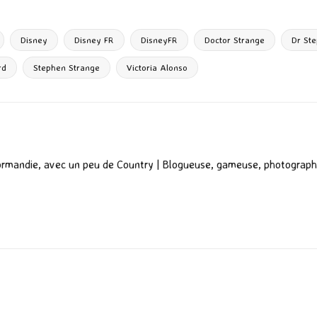
ta
g
Disney
Disney FR
DisneyFR
Doctor Strange
Dr St
er
rd
Stephen Strange
Victoria Alonso
ormandie, avec un peu de Country | Blogueuse, gameuse, photograph