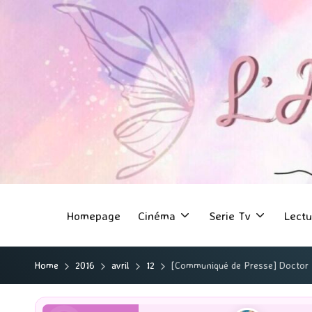
Homepage
Cinéma
Serie Tv
Lectu
Home
2016
avril
12
[Communiqué de Presse] Doctor 