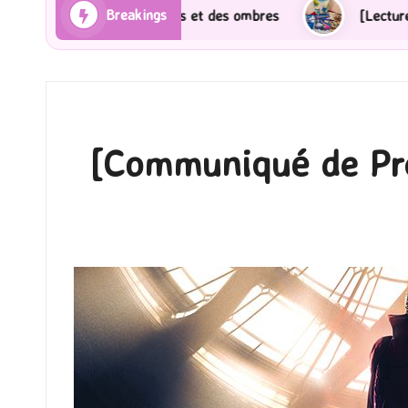
Breakings
Rayons et des ombres
[Lecture] Gardiens des cités p
[Communiqué de Pre