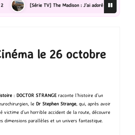
] The Madison : J’ai adoré !
[Lecture] La femme de mé
inéma le 26 octobre
istoire
:
DOCTOR STRANGE
raconte l’histoire d’un
eurochirurgien, le
Dr Stephen Strange
, qui, après avoir
té victime d’un horrible accident de la route, découvre
es dimensions parallèles et un univers fantastique.