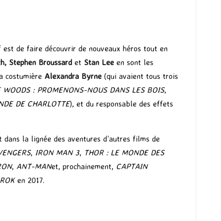
if est de faire découvrir de nouveaux héros tout en
th, Stephen Broussard
et
Stan Lee
en sont les
la costumière
Alexandra Byrne
(qui avaient tous trois
E WOODS : PROMENONS-NOUS DANS LES BOIS
,
ONDE DE CHARLOTTE
), et du responsable des effets
it dans la lignée des aventures d’autres films de
VENGERS
,
IRON MAN 3
,
THOR : LE MONDE DES
RON
,
ANT-MAN
et, prochainement,
CAPTAIN
AROK
en 2017.