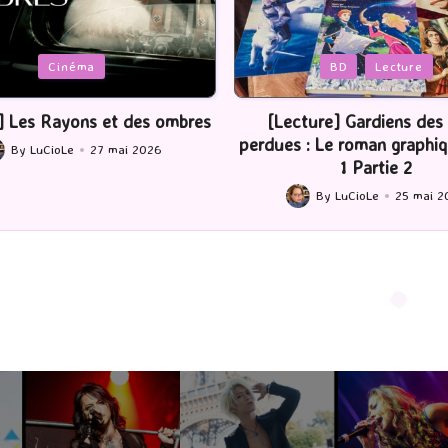
Posted
BD
Lecture
Serie Tv
USA
in
ture] Gardiens des cités
[Série TV] The Madison : J’
 : Le roman graphique Tome
By
LuCioLe
22 mai 2
Posted
1 Partie 2
by
By
LuCioLe
25 mai 2026
ted