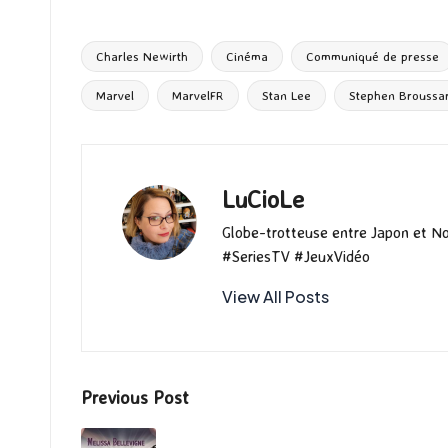
b
to
ai
es
m
e
ea
o
d
l
ky
bl
ds
Charles Newirth
Cinéma
Communiqué de presse
o
o
r
Tags:
Marvel
MarvelFR
Stan Lee
Stephen Broussa
k
n
LuCioLe
Globe-trotteuse entre Japon et N
#SeriesTV #JeuxVidéo
View All Posts
Post
Previous Post
navigation