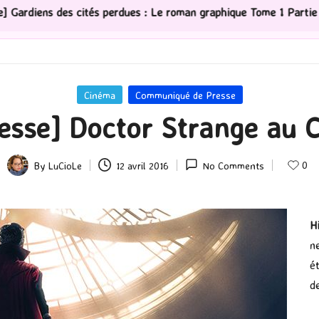
erdues : Le roman graphique Tome 1 Partie 2
[Série TV
Posted
Cinéma
Communiqué de Presse
in
sse] Doctor Strange au C
0
By
LuCioLe
12 avril 2016
No Comments
Posted
by
H
n
é
d