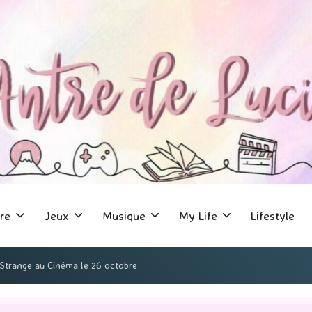
re
Jeux
Musique
My Life
Lifestyle
Strange au Cinéma le 26 octobre