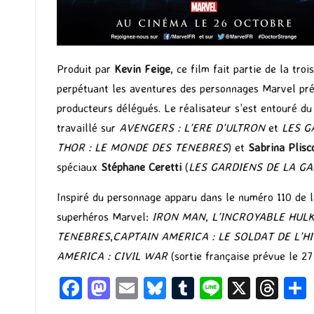
Produit par
Kevin Feige
, ce film fait partie de la tr
perpétuant les aventures des personnages Marvel pré
producteurs délégués. Le réalisateur s’est entouré d
travaillé sur
AVENGERS : L’ERE D’ULTRON
et
LES G
THOR : LE MONDE DES TENEBRES
) et
Sabrina Plisc
spéciaux
Stéphane Ceretti
(
LES GARDIENS DE LA GA
Inspiré du personnage apparu dans le numéro 110 de 
superhéros Marvel:
IRON MAN
,
L’INCROYABLE HUL
TENEBRES
,
CAPTAIN AMERICA : LE SOLDAT DE L’H
AMERICA : CIVIL WAR
(sortie française prévue le 27
Fa
M
E
Bl
T
Li
X
T
ce
as
m
u
u
n
hr