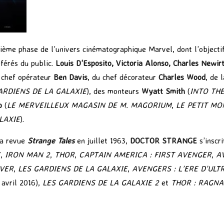
oisième phase de l’univers cinématographique Marvel, dont l’object
férés du public.
Louis D’Esposito, Victoria Alonso, Charles Newir
u chef opérateur
Ben Davis
, du chef décorateur
Charles Wood
, de 
ARDIENS DE LA GALAXIE
), des monteurs
Wyatt Smith
(
INTO TH
o
(
LE MERVEILLEUX MAGASIN DE M. MAGORIUM
,
LE PETIT M
LAXIE
).
la revue
Strange Tales
en juillet 1963,
DOCTOR STRANGE
s’inscr
K
,
IRON MAN 2
,
THOR
,
CAPTAIN AMERICA : FIRST AVENGER
,
A
IVER
,
LES GARDIENS DE LA GALAXIE
,
AVENGERS : L’ERE D’ULT
 avril 2016),
LES GARDIENS DE LA GALAXIE
2
et
THOR : RAGN
P
ar