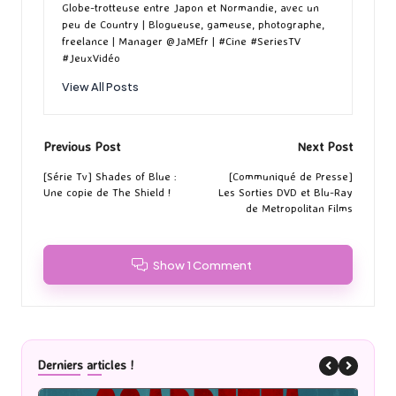
Globe-trotteuse entre Japon et Normandie, avec un
peu de Country | Blogueuse, gameuse, photographe,
freelance | Manager @JaMEfr | #Cine #SeriesTV
#JeuxVidéo
View All Posts
Post
Previous Post
Next Post
navigation
[Série Tv] Shades of Blue :
[Communiqué de Presse]
Une copie de The Shield !
Les Sorties DVD et Blu-Ray
de Metropolitan Films
Show 1 Comment
Derniers articles !