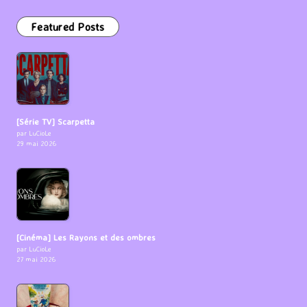
Featured Posts
[Série TV] Scarpetta
par LuCioLe
29 mai 2026
[Cinéma] Les Rayons et des ombres
par LuCioLe
27 mai 2026