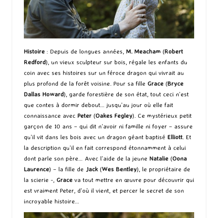
Histoire
: Depuis de longues années,
M. Meacham
(
Robert
Redford
), un vieux sculpteur sur bois, régale les enfants du
coin avec ses histoires sur un féroce dragon qui vivrait au
plus profond de la forêt voisine. Pour sa fille
Grace
(
Bryce
Dallas Howard
), garde forestière de son état, tout ceci n’est
que contes à dormir debout… jusqu’au jour où elle fait
connaissance avec
Peter
(
Oakes Fegley
). Ce mystérieux petit
garçon de 10 ans – qui dit n’avoir ni famille ni foyer – assure
qu’il vit dans les bois avec un dragon géant baptisé
Elliott
. Et
la description qu’il en fait correspond étonnamment à celui
dont parle son père… Avec l’aide de la jeune
Natalie
(
Oona
Laurence
) – la fille de
Jack
(
Wes Bentley
), le propriétaire de
la scierie -,
Grace
va tout mettre en œuvre pour découvrir qui
est vraiment Peter, d’où il vient, et percer le secret de son
incroyable histoire…