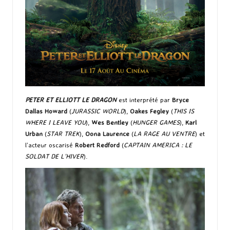
PETER ET ELLIOTT LE DRAGON
est interprété par
Bryce
Dallas Howard
(
JURASSIC WORLD
),
Oakes Fegley
(
THIS IS
WHERE I LEAVE YOU
),
Wes Bentley
(
HUNGER GAMES
),
Karl
Urban
(
STAR TREK
),
Oona Laurence
(
LA RAGE AU VENTRE
) et
l’acteur oscarisé
Robert Redford
(
CAPTAIN AMERICA : LE
SOLDAT DE L’HIVER
).