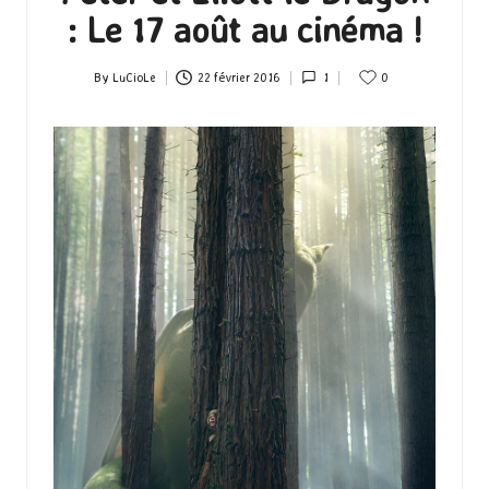
: Le 17 août au cinéma !
By
LuCioLe
22 février 2016
1
0
Posted
by