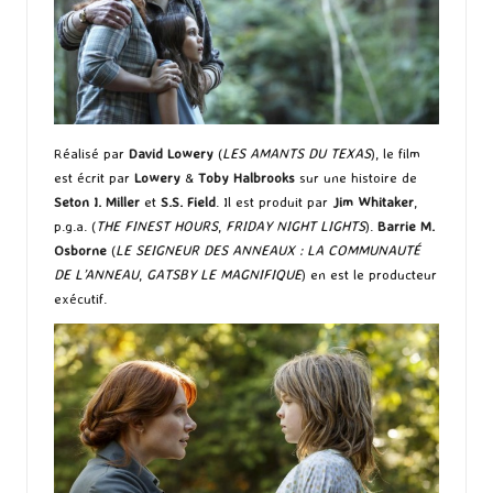
Réalisé par
David Lowery
(
LES AMANTS DU TEXAS
), le film
est écrit par
Lowery
&
Toby Halbrooks
sur une histoire de
Seton I. Miller
et
S.S. Field
. Il est produit par
Jim Whitaker
,
p.g.a. (
THE FINEST HOURS
,
FRIDAY NIGHT LIGHTS
).
Barrie M.
Osborne
(
LE SEIGNEUR DES ANNEAUX : LA COMMUNAUTÉ
DE L’ANNEAU
,
GATSBY LE MAGNIFIQUE
) en est le producteur
exécutif.