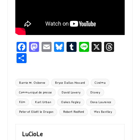
Fa
M
E
Bl
T
Li
X
T
ce
as
m
u
u
n
hr
P
b
to
ai
es
m
e
ea
ar
o
d
l
ky
bl
ds
ta
Tags:
Barrie M. Osborne
Bryce Dallas Howard
Cinéma
o
o
r
g
Communiqué de presse
David Lowery
Disney
k
n
er
Film
Karl Urban
Oakes Fegley
Oona Laurence
Peter et Eliott le Dragon
Robert Redford
Wes Bentley
LuCioLe