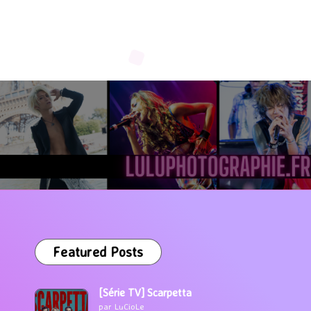
Featured Posts
[Série TV] Scarpetta
par LuCioLe