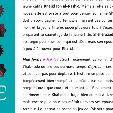
jeune calife
Khalid Ibn al-Rashid
. Même si elle sait
noces, elle est prête à tout pour venger son amie
Sh
doit d’abord gagner du temps, en narrant des contes
mort et la jeune fille échappe plusieurs fois à l’exé
préparent le sauvetage de la jeune fille.
Shéhéraza
stratégie pour tuer celui qui est désormais son épou
à peu à éprouver pour
Khalid
…
Mon Avis
:
★★★☆☆
. Sorti récemment, ce roman d’
l’habitude de lire ces derniers temps.
Captive – Les
et ce n’est pas pour déplaire. L’histoire se pose do
tempérament bien trempé et ne mâche pas ses mots !
remplir coute que coute et pourtant … ! Finalement 
sentiments pour
Khalid
qui, lui, a bien du mal à livr
mais encore plus pour ses méfaits envers ses épouse
terrible. Le lecteur se prend au jeu de l’histoire pou