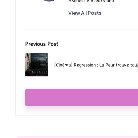
#SeriesTV #JeuxVidéo
View All Posts
Post
Previous Post
navigation
[Cinéma] Regression : La Peur trouve touj