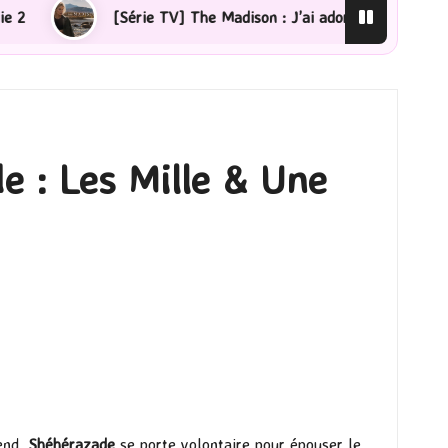
rie TV] The Madison : J’ai adoré !
[Lecture] La femme
e : Les Mille & Une
tend,
Shéhérazade
se porte volontaire pour épouser le