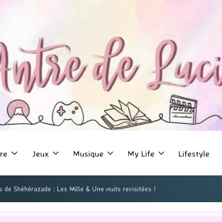
re
Jeux
Musique
My Life
Lifestyle
s de Shéhérazade : Les Mille & Une nuits revisitées !