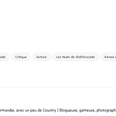
P
ar
ta
g
zade
Critique
lecture
Les Nuits de Shéhérazade
Renee 
er
ormandie, avec un peu de Country | Blogueuse, gameuse, photograph