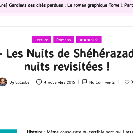
ités perdues : Le roman graphique Tome 1 Partie 2
[Sé
Posted
Lecture
Romans
★★★☆☆
in
– Les Nuits de Shéhérazad
nuits revisitées !
0
By
LuCioLe
4 novembre 2015
No Comments
Posted
by
Histoire
: Même consciente du terrible sort qui l’at