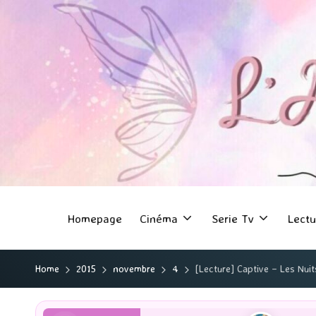
Homepage
Cinéma
Serie Tv
Lectu
Home
2015
novembre
4
[Lecture] Captive – Les Nuit