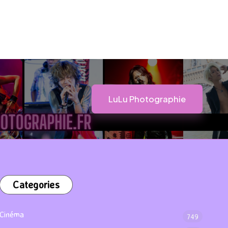
LuLu Photographie
Categories
Cinéma
749