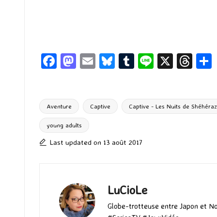
Fa
M
E
Bl
T
Li
X
T
ce
as
m
u
u
n
hr
b
to
ai
es
m
e
ea
o
d
l
ky
bl
ds
Aventure
Captive
Captive - Les Nuits de Shéhéra
o
o
r
young adults
Tags:
k
n
Last updated on 13 août 2017
LuCioLe
Globe-trotteuse entre Japon et N