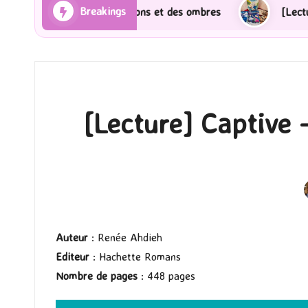
Breakings
 Les Rayons et des ombres
[Lecture] Gardiens des c
[Lecture] Captive 
Auteur
: Renée Ahdieh
Editeur
: Hachette Romans
Nombre de pages
: 448 pages