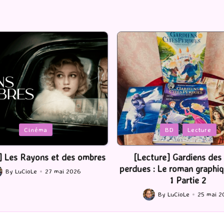
Posted
BD
Lecture
Serie Tv
USA
in
ture] Gardiens des cités
[Série TV] The Madison : J’
 : Le roman graphique Tome
By
LuCioLe
22 mai 2
Posted
1 Partie 2
by
By
LuCioLe
25 mai 2026
ted