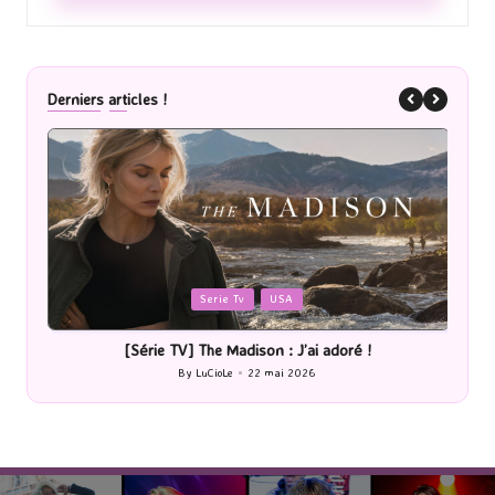
Derniers articles !
Posted
P
Romans
in
i
[Lecture] La femme de ménage : J’ai sauté le pas !
[P
By
LuCioLe
20 mai 2026
Posted
by