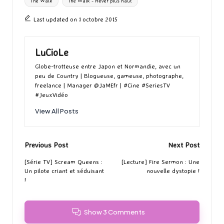
The Walk
The Walk - Rêver plus haut
Last updated on 1 octobre 2015
LuCioLe
Globe-trotteuse entre Japon et Normandie, avec un
peu de Country | Blogueuse, gameuse, photographe,
freelance | Manager @JaMEfr | #Cine #SeriesTV
#JeuxVidéo
View All Posts
Post
Previous Post
Next Post
navigation
[Série TV] Scream Queens :
[Lecture] Fire Sermon : Une
Un pilote criant et séduisant
nouvelle dystopie !
!
Show 3 Comments