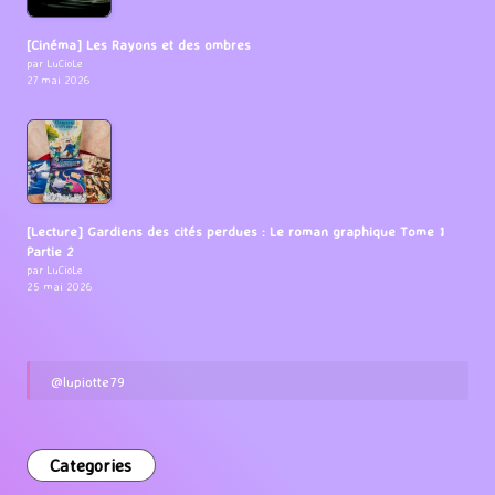
[Cinéma] Les Rayons et des ombres
par LuCioLe
27 mai 2026
[Lecture] Gardiens des cités perdues : Le roman graphique Tome 1
Partie 2
par LuCioLe
25 mai 2026
@lupiotte79
Categories