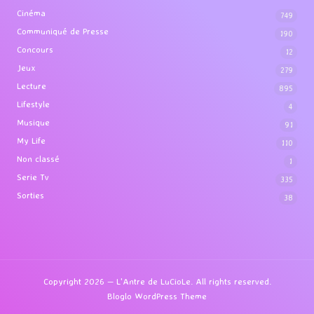
Cinéma
749
Communiqué de Presse
190
Concours
12
Jeux
279
Lecture
895
Lifestyle
4
Musique
91
My Life
110
Non classé
1
Serie Tv
335
Sorties
38
Copyright 2026 — L'Antre de LuCioLe. All rights reserved.
Bloglo WordPress Theme