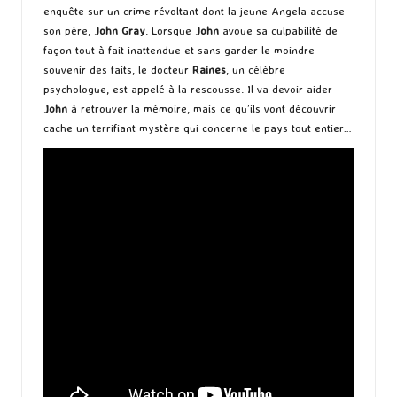
enquête sur un crime révoltant dont la jeune Angela accuse
son père,
John Gray
. Lorsque
John
avoue sa culpabilité de
façon tout à fait inattendue et sans garder le moindre
souvenir des faits, le docteur
Raines
, un célèbre
psychologue, est appelé à la rescousse. Il va devoir aider
John
à retrouver la mémoire, mais ce qu’ils vont découvrir
cache un terrifiant mystère qui concerne le pays tout entier…