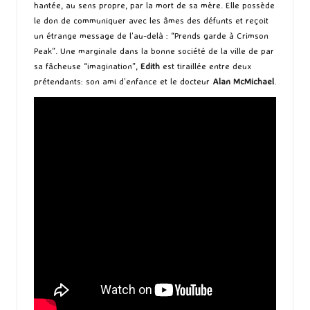
hantée, au sens propre, par la mort de sa mère. Elle possède
le don de communiquer avec les âmes des défunts et reçoit
un étrange message de l’au-delà : “Prends garde à Crimson
Peak”. Une marginale dans la bonne société de la ville de par
sa fâcheuse “imagination”,
Edith
est tiraillée entre deux
prétendants: son ami d’enfance et le docteur
Alan McMichael
.