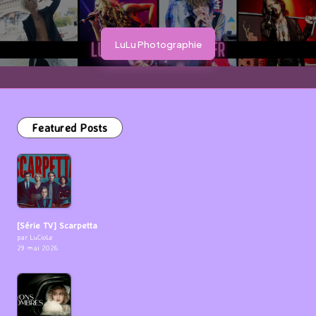
LuLu Photographie
Featured Posts
[Série TV] Scarpetta
par LuCioLe
29 mai 2026