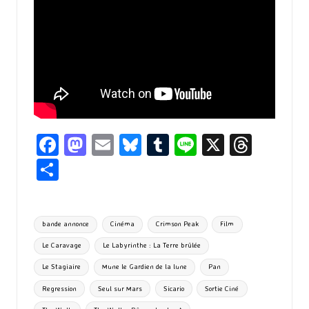
Fa
M
E
Bl
T
Li
X
T
ce
as
m
u
u
n
hr
P
b
to
ai
es
m
e
ea
ar
o
d
l
ky
bl
ds
ta
Tags:
bande annonce
Cinéma
Crimson Peak
Film
o
o
r
g
Le Caravage
Le Labyrinthe : La Terre brûlée
k
n
er
Le Stagiaire
Mune le Gardien de la lune
Pan
Regression
Seul sur Mars
Sicario
Sortie Ciné