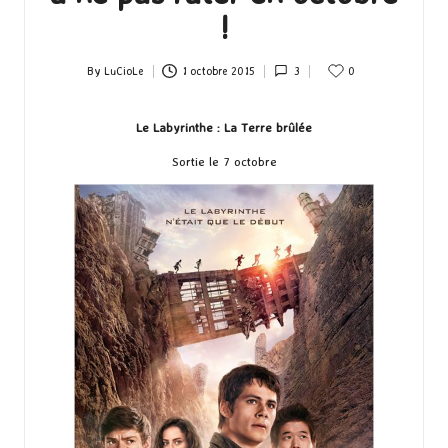
!
By
LuCioLe
1 octobre 2015
3
0
Posted
by
Le Labyrinthe : La Terre brûlée
Sortie le 7 octobre