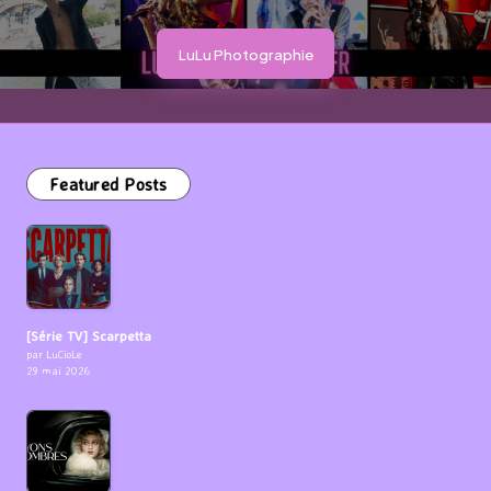
LuLu Photographie
Featured Posts
[Série TV] Scarpetta
par LuCioLe
29 mai 2026