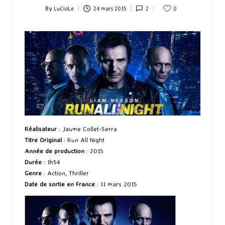
By
LuCioLe
24 mars 2015
2
0
Posted
by
Réalisateur
: Jaume Collet-Serra
Titre Original
: Run All Night
Année de production
: 2015
Durée
: 1h54
Genre
: Action, Thriller
Date de sortie en France
: 11 mars 2015