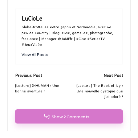
LuCioLe
Globe-trotteuse entre Japon et Normandie, avec un
peu de Country | Blogueuse, gameuse, photographe,
freelance | Manager @JaMEfr | #Cine #SeriesTV
#JeuxVidéo
View All Posts
Post
Previous Post
Next Post
navigation
[Lecture] INHUMAN : Une
[Lecture] The Book of Ivy :
bonne aventure !
Une nouvelle dystopie que
j’ai adoré !
Show 2 Comments