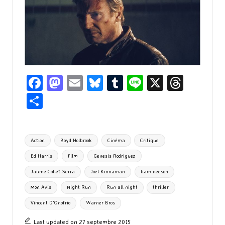
Fa
M
E
Bl
T
Li
X
T
ce
as
m
u
u
n
hr
P
b
to
ai
es
m
e
ea
ar
o
d
l
ky
bl
ds
ta
Tags:
Action
Boyd Holbrook
Cinéma
Critique
o
o
r
g
Ed Harris
Film
Genesis Rodriguez
k
n
er
Jaume Collet-Serra
Joel Kinnaman
liam neeson
Mon Avis
Night Run
Run all night
thriller
Vincent D'Onofrio
Warner Bros
Last updated on 27 septembre 2015