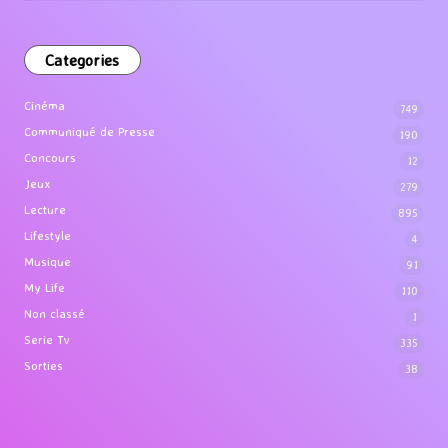
Categories
Cinéma
749
Communiqué de Presse
190
Concours
12
Jeux
279
Lecture
895
Lifestyle
4
Musique
91
My Life
110
Non classé
1
Serie Tv
335
Sorties
38