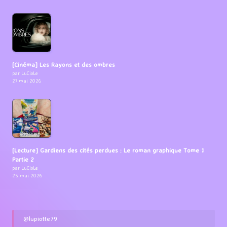
[Cinéma] Les Rayons et des ombres
par LuCioLe
27 mai 2026
[Lecture] Gardiens des cités perdues : Le roman graphique Tome 1
Partie 2
par LuCioLe
25 mai 2026
@lupiotte79