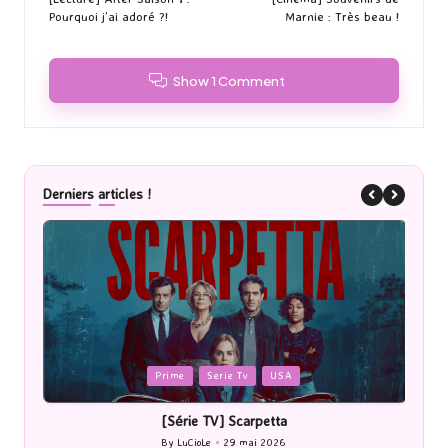
navigation
Pourquoi j’ai adoré ?!
Marnie : Très beau !
Show 1 Comment
Derniers articles !
Posted
P
Cinéma
in
i
[Cinéma] Les Rayons et des ombres
[Le
By
LuCioLe
27 mai 2026