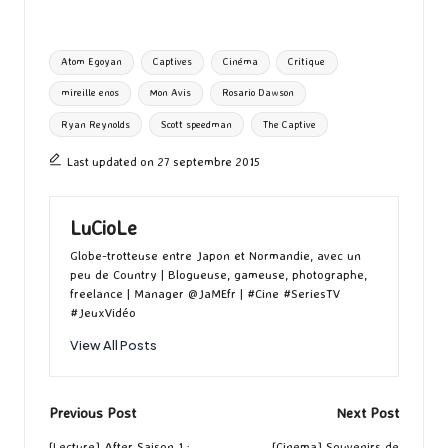
b
to
ai
es
m
e
ea
ar
o
d
l
ky
bl
ds
ta
Tags:
Atom Egoyan
Captives
Cinéma
Critique
o
o
r
g
mireille enos
Mon Avis
Rosario Dawson
k
n
er
Ryan Reynolds
Scott speedman
The Captive
Last updated on 27 septembre 2015
LuCioLe
Globe-trotteuse entre Japon et Normandie, avec un
peu de Country | Blogueuse, gameuse, photographe,
freelance | Manager @JaMEfr | #Cine #SeriesTV
#JeuxVidéo
View All Posts
Post
Previous Post
Next Post
[Lecture] After Saison 1 :
[Cinema] Souvenirs de