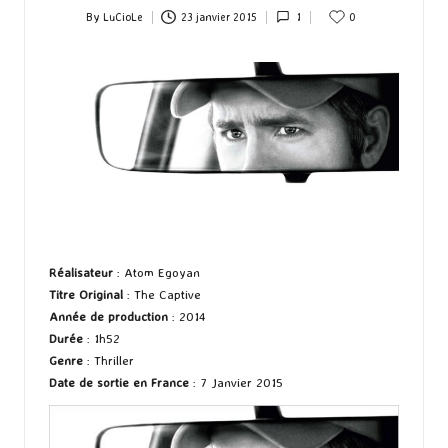
By
LuCioLe
23 janvier 2015
1
0
Posted
by
Réalisateur
: Atom Egoyan
Titre Original
: The Captive
Année de production
: 2014
Durée
: 1h52
Genre
: Thriller
Date de sortie en France
: 7 Janvier 2015