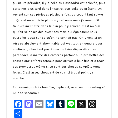
plusieurs périodes, il y a celle où Cassandra est enlevée, puis
certaines plus tard dans l’histoire, puis celle du présent. On
revient sur ces périodes plusieurs fois, du coup il faut suivre
… Quand on a pris le pli on s’y retrouve mais j’avoue qu’il
faut vraiment être dans le film pour y arriver. C’est un film
qui fait se poser des questions mais qui également nous
ouvre les yeux sur ce qu’on ne connait pas. On y voit ici un
réseau absolument abominable qui met tout en oeuvre pour
continuer, n’hésitant pas à tuer ou faire disparaître des
personnes, à mettre des caméras partout ou à promettre des
choses aux enfants retenus pour arriver à leur fins et à tenir
ses promesses même si ce sont des choses complètement
folles. C’est assez choquant de voir ici à quel point ça
marche …
En résumé, un très bon film, captivant, avec un bon casting et
un bon scénario !
Fa
M
E
Bl
T
Li
X
T
ce
as
m
u
u
n
hr
P