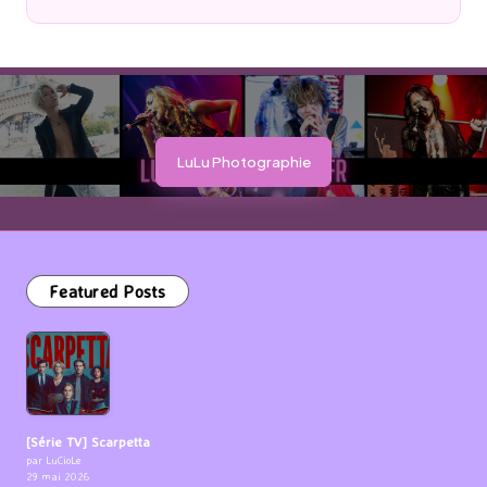
Posted
by
LuLu Photographie
Featured Posts
[Série TV] Scarpetta
par LuCioLe
29 mai 2026