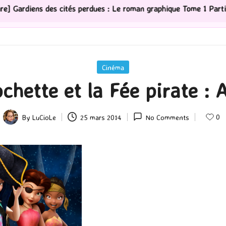
és perdues : Le roman graphique Tome 1 Partie 2
[Séri
Posted
Cinéma
in
chette et la Fée pirate : A
0
By
LuCioLe
25 mars 2014
No Comments
Posted
by