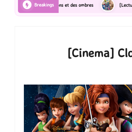
Breakings
Les Rayons et des ombres
[Lecture] Gardiens des cit
[Cinema] Clo