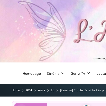
Homepage
Cinéma
Serie Tv
Lectu
Home
2014
mars
25
[Cinema] Clochette et la Fée pir