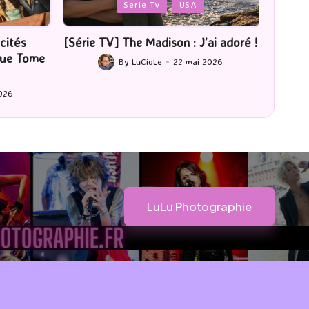
Posted
Posted
Serie Tv
USA
in
in
[Série TV] The Madison : J’ai adoré !
[Lecture] La f
saut
By
LuCioLe
22 mai 2026
Posted
By
LuC
by
Posted
by
LuLu Photographie