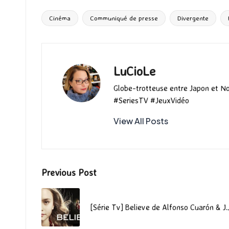
b
to
ai
es
m
e
ea
o
d
l
ky
bl
ds
Cinéma
Communiqué de presse
Divergente
Tags:
o
o
r
k
n
LuCioLe
Globe-trotteuse entre Japon et N
#SeriesTV #JeuxVidéo
View All Posts
Post
Previous Post
navigation
[Série Tv] Believe de Alfonso Cuarón & J