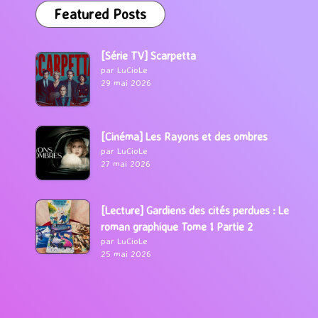
Featured Posts
[Série TV] Scarpetta
par LuCioLe
29 mai 2026
[Cinéma] Les Rayons et des ombres
par LuCioLe
27 mai 2026
[Lecture] Gardiens des cités perdues : Le
roman graphique Tome 1 Partie 2
par LuCioLe
25 mai 2026