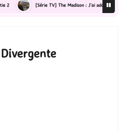
[Série TV] The Madison : J’ai adoré !
[Lecture] La 
Divergente