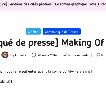
des cités perdues : Le roman graphique Tome 1 Partie 2
Posted
Cinéma
Communiqué de Presse
in
ué de presse] Making Of 
0
By
LuCioLe
20 mars 2014
No Comments
Posted
by
i nous faire patienter avant la sortie du film le 9 avril !!
RdchsQ]
P
ar