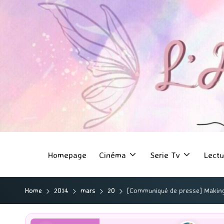
Homepage
Cinéma
Serie Tv
Lectu
Home
2014
mars
20
[Communiqué de presse] Making