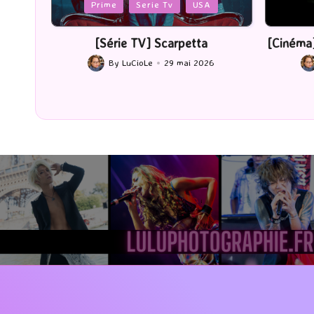
Posted
Posted
Prime
Serie Tv
USA
Ci
in
in
[Série TV] Scarpetta
[Cinéma] Les Ra
By
LuCioLe
29 mai 2026
By
LuCio
Posted
Posted
by
by