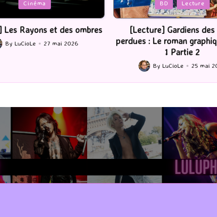
Posted
néma
BD
Lecture
in
yons et des ombres
[Lecture] Gardiens des cités
perdues : Le roman graphique Tome
Le
27 mai 2026
1 Partie 2
By
LuCioLe
25 mai 2026
Posted
by