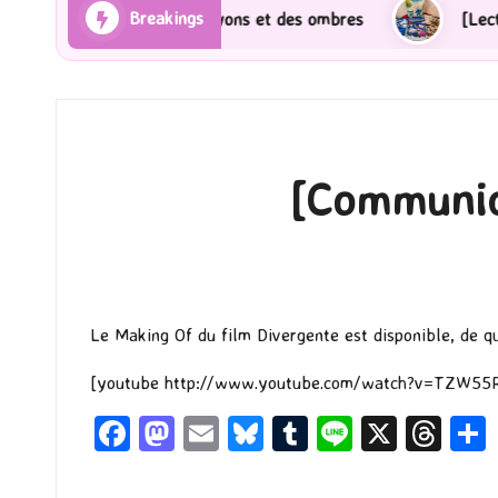
Breakings
néma] Les Rayons et des ombres
[Lecture] Gardiens 
[Communiq
Le Making Of du film Divergente est disponible, de quo
[youtube http://www.youtube.com/watch?v=TZW55
Fa
M
E
Bl
T
Li
X
T
ce
as
m
u
u
n
hr