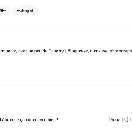
ta
g
Film
making of
er
ormandie, avec un peu de Country | Blogueuse, gameuse, photograph
.J.Abrams : ça commence bien !
[Série Tv] 