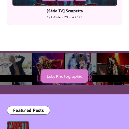
in
i
[Série TV] Scarpetta
By
LuCioLe
29 mai 2026
Posted
by
LuLu Photographie
Featured Posts