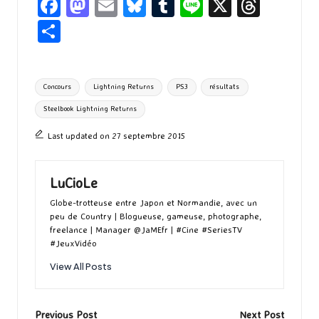
Fa
M
E
Bl
T
Li
X
T
ce
as
m
u
u
n
hr
P
b
to
ai
es
m
e
ea
ar
o
d
l
ky
bl
ds
ta
Tags:
Concours
Lightning Returns
PS3
résultats
o
o
r
g
Steelbook Lightning Returns
k
n
er
Last updated on 27 septembre 2015
LuCioLe
Globe-trotteuse entre Japon et Normandie, avec un
peu de Country | Blogueuse, gameuse, photographe,
freelance | Manager @JaMEfr | #Cine #SeriesTV
#JeuxVidéo
View All Posts
Post
Previous Post
Next Post