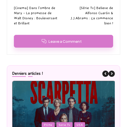
navigation
[Cinema] Dans l’ombre de
[Série Tv] Believe de
Mary – La promesse de
Alfonso Cuarón &
Walt Disney : Bouleversant
J.J.Abrams : ça commence
et Brillant
bien !
Leave a Comment
Derniers articles !
Posted
P
Prime
Serie Tv
USA