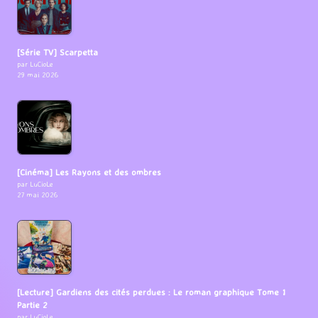
[Série TV] Scarpetta
par LuCioLe
29 mai 2026
[Cinéma] Les Rayons et des ombres
par LuCioLe
27 mai 2026
[Lecture] Gardiens des cités perdues : Le roman graphique Tome 1
Partie 2
par LuCioLe