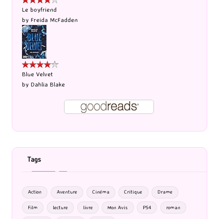
Le boyfriend
by
Freida McFadden
Blue Velvet
by
Dahlia Blake
Tags
Action
Aventure
Cinéma
Critique
Drame
Film
lecture
livre
Mon Avis
PS4
roman