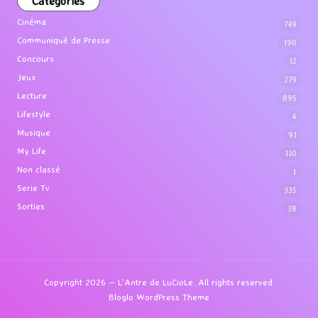
Categories
Cinéma
749
Communiqué de Presse
190
Concours
12
Jeux
279
Lecture
895
Lifestyle
4
Musique
91
My Life
110
Non classé
1
Serie Tv
335
Sorties
38
Copyright 2026 — L'Antre de LuCioLe. All rights reserved.
Bloglo WordPress Theme