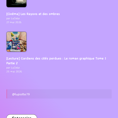
[Cinéma] Les Rayons et des ombres
par LuCioLe
27 mai 2026
[Lecture] Gardiens des cités perdues : Le roman graphique Tome 1
Partie 2
par LuCioLe
25 mai 2026
@lupiotte79