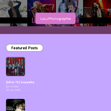
LuLu Photographie
Featured Posts
[Série TV] Scarpetta
par LuCioLe
29 mai 2026