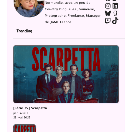
Normandie, avec un peu de
Instagra
Linked
Country Blogueuse, Gameuse,
Bluesky
Goodr
Photographe, Freelance, Manager
Twitch
TikTo
de JaME France
Trending
[Série TV] Scarpetta
par LuCioLe
29 mai 2026