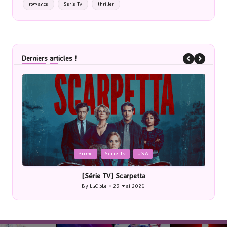
romance
Serie Tv
thriller
Derniers articles !
Posted
P
Cinéma
in
i
[Cinéma] Les Rayons et des ombres
[Le
By
LuCioLe
27 mai 2026
Posted
by