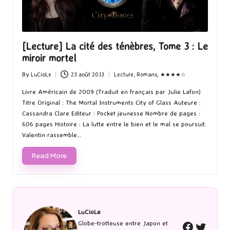
[Lecture] La cité des ténèbres, Tome 3 : Le
miroir mortel
By
LuCioLe
23 août 2013
Lecture
,
Romans
,
★★★★☆
Posted
Posted
by
in
Livre Américain de 2009 (Traduit en français par Julie Lafon)
Titre Original : The Mortal Instruments City of Glass Auteure :
Cassandra Clare Editeur : Pocket jeunesse Nombre de pages :
606 pages Histoire : La lutte entre le bien et le mal se poursuit.
Valentin rassemble…
Read More
LuCioLe
Twitte
Globe-trotteuse entre Japon et
Faceboo