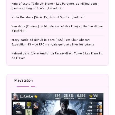
King of scots T1 de Liv Stone - Les Paravers de Millina
dans
[Lecture] King of Scots : J’ai adoré !
Yoda Bor
dans
[Série TV] School Spirits : J’adore !
Van
dans
[Cinéma] Le Monde secret des Emojis : Un film dénué
d’intérêt !
crazy cattle 3d github io
dans
[PS5] Test Clair Obscur:
Expedition 33 – Le RPG français qui ose défier les géants
Keinsei
dans
[Livre Audio] La Passe-Miroir Tome 1 Les Fiancés
de l’Hiver
PlayStation