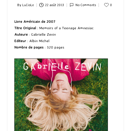
By
LuCioLe
22 août 2013
No Comments
0
Posted
by
Livre Américain
de 2007
Titre Original
: Memoirs of a Teenage Amnesiac
Auteure
: Gabrielle Zevin
Editeur
: Albin Michel
Nombre de pages
: 320 pages