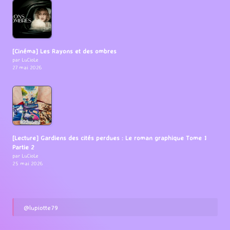
[Cinéma] Les Rayons et des ombres
par LuCioLe
27 mai 2026
[Lecture] Gardiens des cités perdues : Le roman graphique Tome 1
Partie 2
par LuCioLe
25 mai 2026
@lupiotte79