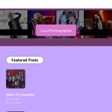
LuLu Photographie
Featured Posts
[Série TV] Scarpetta
par LuCioLe
29 mai 2026