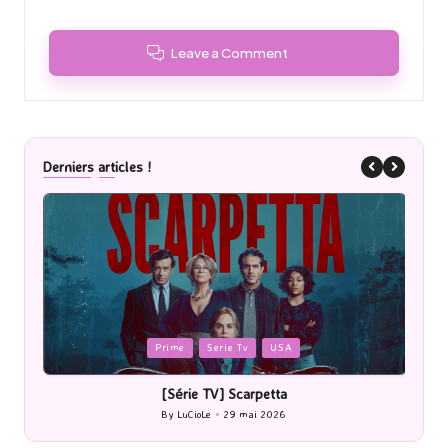
Leave a Comment
Derniers articles !
Posted
P
Prime
Serie Tv
USA
in
i
[Série TV] Scarpetta
By
LuCioLe
29 mai 2026
Posted
by