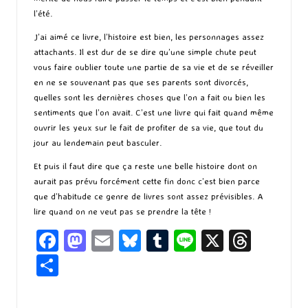
l’été.
J’ai aimé ce livre, l’histoire est bien, les personnages assez
attachants. Il est dur de se dire qu’une simple chute peut
vous faire oublier toute une partie de sa vie et de se réveiller
en ne se souvenant pas que ses parents sont divorcés,
quelles sont les dernières choses que l’on a fait ou bien les
sentiments que l’on avait. C’est une livre qui fait quand même
ouvrir les yeux sur le fait de profiter de sa vie, que tout du
jour au lendemain peut basculer.
Et puis il faut dire que ça reste une belle histoire dont on
aurait pas prévu forcément cette fin donc c’est bien parce
que d’habitude ce genre de livres sont assez prévisibles. A
lire quand on ne veut pas se prendre la tête !
Fa
M
E
Bl
T
Li
X
T
ce
as
m
u
u
n
hr
P
b
to
ai
es
m
e
ea
ar
o
d
l
ky
bl
ds