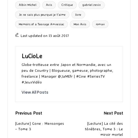
ta
Tags:
Albin Michel
Avis
Critique
gabriel zevin
o
o
r
g
Je ne sais plus pourquoi je t'aime
livre
k
n
er
Memoirs of a Teenage Amnesiac
Mon Avis
roman
Last updated on 13 août 2017
LuCioLe
Globe-trotteuse entre Japon et Normandie, avec un
peu de Country | Blogueuse, gameuse, photographe,
freelance | Manager @JaMEfr | #Cine #SeriesTV
#JeuxVidéo
View All Posts
Post
Previous Post
Next Post
navigation
[Lecture] Gone : Mensonges
[Lecture] La cité des
– Tome 3
ténèbres, Tome 3 : Le
miroir mortel