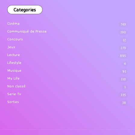
Categories
Cinéma
749
Communiqué de Presse
190
Concours
12
Jeux
279
Lecture
895
Lifestyle
4
Musique
91
My Life
110
Non classé
1
Serie Tv
335
Sorties
38