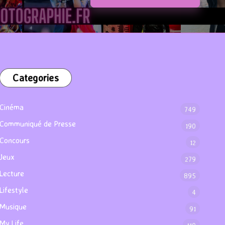
Categories
Cinéma
749
Communiqué de Presse
190
Concours
12
Jeux
279
Lecture
895
Lifestyle
4
Musique
91
My Life