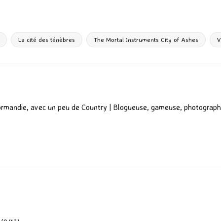
ar
ta
g
La cité des ténèbres
The Mortal Instruments City of Ashes
V
er
ormandie, avec un peu de Country | Blogueuse, gameuse, photograph