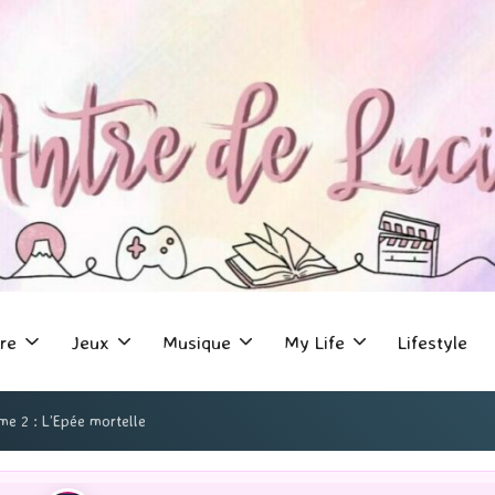
re
Jeux
Musique
My Life
Lifestyle
me 2 : L’Epée mortelle