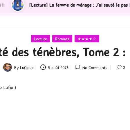
ecture] La femme de ménage : J’ai sauté le pas !
[PS5
Posted
Lecture
Romans
★★★★☆
in
té des ténèbres, Tome 2 :
0
By
LuCioLe
5 août 2013
No Comments
Posted
by
ie Lafon)