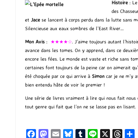
Histoire
: Le
des Chasseu
et
Jace
se lancent à corps perdu dans la lutte sans m
Silencieuse aux eaux sombres de l’East River…
Mon Avis
:
★★★★☆
. J’aime toujours autant l’histo
avance dans les tomes. On y apprend, dans ce deuxiè
encore les fées. Le monde est vaste et riche sans to
certaines font toujours de la peine car on aimerait qu
été choquée par ce qui arrive à
Simon
car je ne m’y a
bien entendu hâte de voir le premier !
Une série de livres vraiment à lire qui nous fait nou
tout genre qui fait que l’on ne se lasse pas en lisant.
o
Fa
M
E
Bl
T
Li
X
T