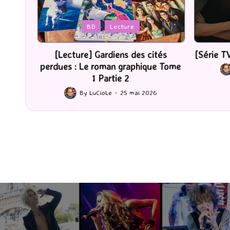
Posted
Posted
BD
Lecture
in
in
ombres
[Lecture] Gardiens des cités
[Série TV
perdues : Le roman graphique Tome
6
Pos
1 Partie 2
by
By
LuCioLe
25 mai 2026
Posted
by