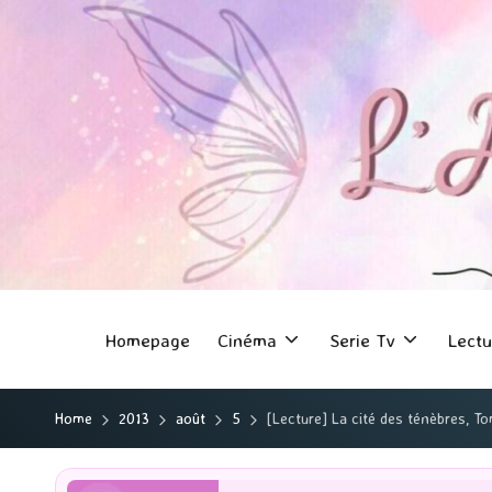
Homepage
Cinéma
Serie Tv
Lectu
Home
2013
août
5
[Lecture] La cité des ténèbres, To