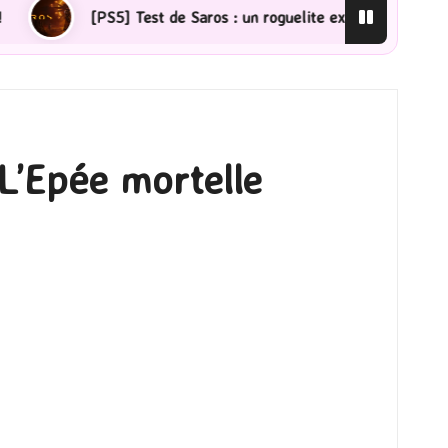
] Test de Saros : un roguelite exigeant qui ne laisse pas indiffér
 L’Epée mortelle