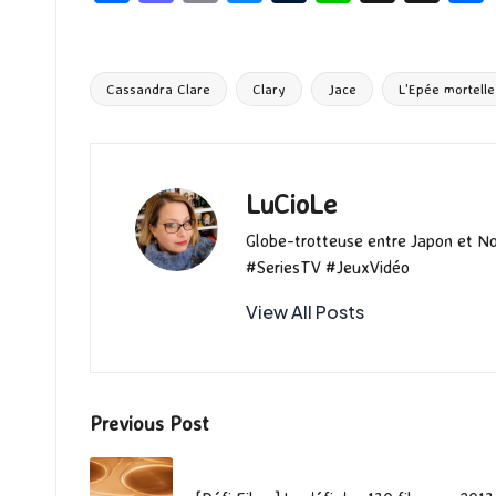
ce
as
m
u
u
n
hr
b
to
ai
es
m
e
ea
o
d
l
ky
bl
ds
Cassandra Clare
Clary
Jace
L'Epée mortelle
Tags:
o
o
r
k
n
LuCioLe
Globe-trotteuse entre Japon et N
#SeriesTV #JeuxVidéo
View All Posts
Post
Previous Post
navigation