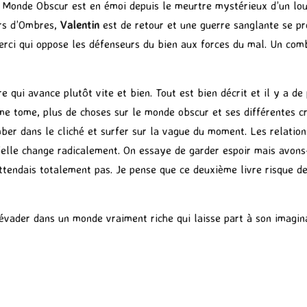
 Monde Obscur est en émoi depuis le meurtre mystérieux d’un lo
rs d’Ombres,
Valentin
est de retour et une guerre sanglante se p
erci qui oppose les défenseurs du bien aux forces du mal. Un comb
ire qui avance plutôt vite et bien. Tout est bien décrit et il y a d
me tome, plus de choses sur le monde obscur et ses différentes c
mber dans le cliché et surfer sur la vague du moment. Les relati
’elle change radicalement. On essaye de garder espoir mais avons-n
ttendais totalement pas. Je pense que ce deuxième livre risque de 
s évader dans un monde vraiment riche qui laisse part à son imagi
P