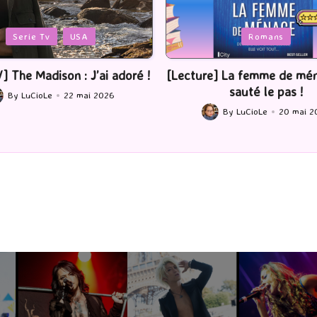
Posted
Serie Tv
USA
Romans
in
] The Madison : J’ai adoré !
[Lecture] La femme de ména
sauté le pas !
By
LuCioLe
22 mai 2026
ted
By
LuCioLe
20 mai 2
Posted
by