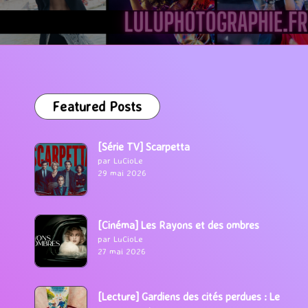
Featured Posts
[Série TV] Scarpetta
par LuCioLe
29 mai 2026
[Cinéma] Les Rayons et des ombres
par LuCioLe
27 mai 2026
[Lecture] Gardiens des cités perdues : Le