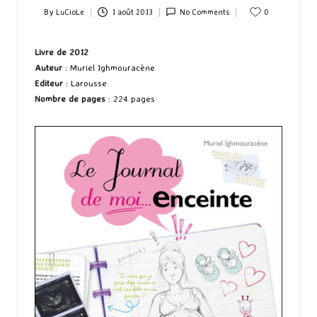
By
LuCioLe
1 août 2013
No Comments
0
Posted
by
Livre
de 2012
Auteur
: Muriel Ighmouracène
Editeur
: Larousse
Nombre de pages
: 224 pages