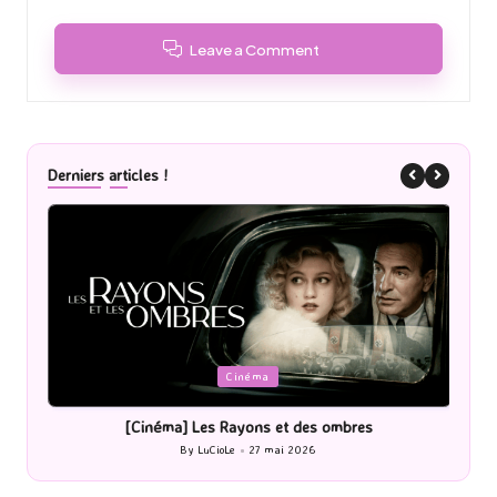
Leave a Comment
Derniers articles !
Posted
P
Cinéma
in
i
[Cinéma] Les Rayons et des ombres
[Le
By
LuCioLe
27 mai 2026
Posted
by