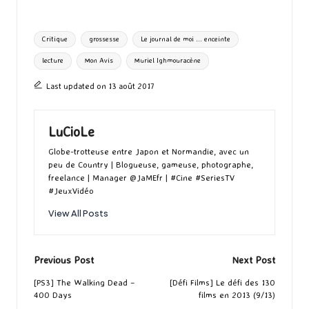
b
to
ai
es
m
e
ea
ar
o
d
l
ky
bl
ds
ta
Tags:
Critique
grossesse
Le journal de moi ... enceinte
o
o
r
g
lecture
Mon Avis
Muriel Ighmouracène
k
n
er
Last updated on 13 août 2017
LuCioLe
Globe-trotteuse entre Japon et Normandie, avec un
peu de Country | Blogueuse, gameuse, photographe,
freelance | Manager @JaMEfr | #Cine #SeriesTV
#JeuxVidéo
View All Posts
Post
Previous Post
Next Post
navigation
[PS3] The Walking Dead –
[Défi Films] Le défi des 130
400 Days
films en 2013 (9/13)