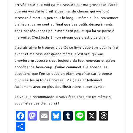
arrivée pour que moi ça me rassure sur ma grossesse. Parce
que oui moi j’ai le droit à pas mal de choses qui me font
stresser à mort un peu tout le long … Même si, heureusement
d’ailleurs, ce ne sont au final que des petits désagréments
sans conséquences pour mon petit poulot qui lui se porte à
merveille. C’est juste à mon niveau que c’est plus chiant.
J’aurais aimé le trouver plus tôt ce livre peut-être pour le lire
avant et me rassurer quand même. C’est vrai qu’une
première grossesse c’est toujours du tout nouveau et qu’on
appréhende beaucoup. J’aime comment elle aborde les
questions que l’on se pose en étant enceinte car je pense
qu’on se les ai toutes posées ! Pis ça se lit tellement
facilement avec en plus des illustrations super sympa !
Je vous le recommande si vous êtes enceinte (et même si
vous l’êtes pas d’ailleurs) !
Fa
M
E
Bl
T
Li
X
T
ce
as
m
u
u
n
hr
P