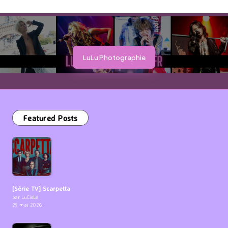
LuLu Photographie
Featured Posts
[Série TV] Scarpetta
par LuCioLe
29 mai 2026