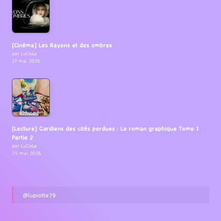
[Cinéma] Les Rayons et des ombres
par LuCioLe
27 mai 2026
[Lecture] Gardiens des cités perdues : Le roman graphique Tome 1
Partie 2
par LuCioLe
25 mai 2026
@lupiotte79