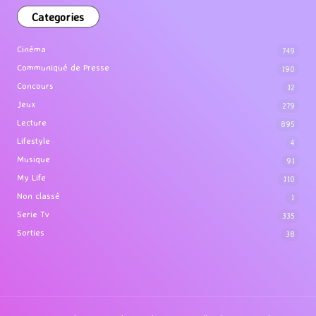
Categories
Cinéma
749
Communiqué de Presse
190
Concours
12
Jeux
279
Lecture
895
Lifestyle
4
Musique
91
My Life
110
Non classé
1
Serie Tv
335
Sorties
38