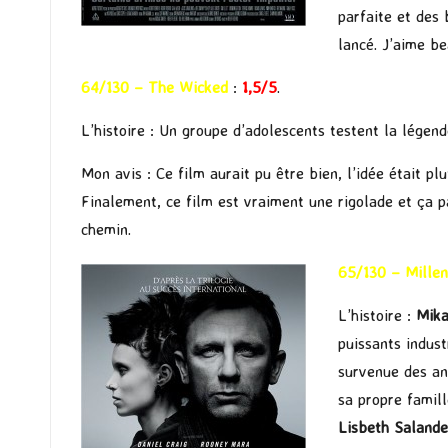
parfaite et des 
lancé. J’aime b
64/130 – The Wicked
:
1,5/5
.
L’histoire : Un groupe d’adolescents testent la légend
Mon avis : Ce film aurait pu être bien, l’idée était p
Finalement, ce film est vraiment une rigolade et ça p
chemin.
65/130 – Mille
L’histoire :
Mika
puissants indus
survenue des a
sa propre famill
Lisbeth Salande