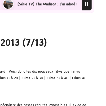
] The Madison : J’ai adoré !
[Lecture] La femme de mé
 2013 (7/13)
rd ! Voici donc les dix nouveaux films que j’ai vu
ilms 11 à 20
|
Films 21 à 30
|
Films 31 à 40
|
Films 41
pécialiste des casses réputés impossibles, il exige de