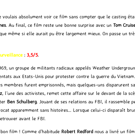
 voulais absolument voir ce film sans compter que le casting étai
nes
. Au final, ce film reste une bonne surprise avec un
Tom Cruis
ique même si elle aurait pu être largement mieux. On passe un t
urveillance
:
3,5/5
.
 1969, un groupe de militants radicaux appelés Weather Undergrou
entats aux Etats-Unis pour protester contre la guerre du Vietnam.
es membres furent emprisonnés, mais quelques-uns disparurent sans
z
, l’une des activistes, remet cette affaire sur le devant de la scè
rter
Ben Schulberg
. Jouant de ses relations au FBI, il rassemble p
vocat apparemment sans histoires… Lorsque celui-ci disparaît brus
etrouver avant le FBI.
 bon film ! Comme d’habitude
Robert Redford
nous a livré un film