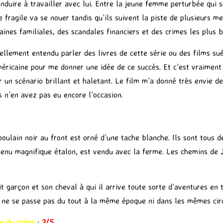
nduire à travailler avec lui. Entre la jeune femme perturbée qui s
e fragile va se nouer tandis qu’ils suivent la piste de plusieurs m
aines familiales, des scandales financiers et des crimes les plus
tellement entendu parler des livres de cette série ou des films sué
éricaine pour me donner une idée de ce succès. Et c’est vraiment 
 un scénario brillant et haletant. Le film m’a donné très envie de l
s n’en avez pas eu encore l’occasion.
 poulain noir au front est orné d’une tache blanche. Ils sont tous
devenu magnifique étalon, est vendu avec la ferme. Les chemins de
t garçon et son cheval à qui il arrive toute sorte d’aventures en 
ne se passe pas du tout à la même époque ni dans les mêmes cir
re du crime
:
2/5
.