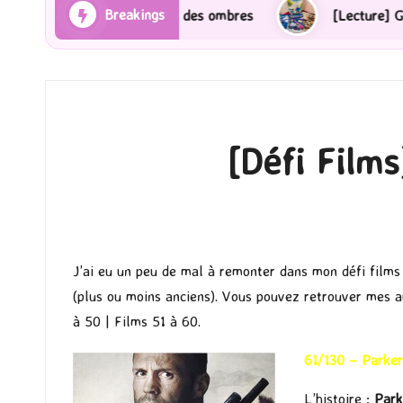
Breakings
Rayons et des ombres
[Lecture] Gardiens des cités p
[Défi Films
J’ai eu un peu de mal à remonter dans mon défi films 
(plus ou moins anciens). Vous pouvez retrouver mes aut
à 50
|
Films 51 à 60
.
61/130 – Parke
L’histoire :
Park