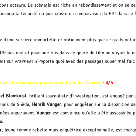
bons acteurs. Le scénario est riche en rebondissement et on se de
eaucoup la tenacité du journaliste en comparaison du FBI dans ce 
e d’une sorcière immortelle et obtiennent plus que ce qu’ils ont i
lutôt pas mal et pour une fois dans ce genre de film on voyait le 
art sur vraiment n’importe quoi avec des passages super mal fait
nium : Les hommes qui n’aimaient pas les femmes
:
4/5
.
el Blomkvist
, brillant journaliste d’investigation, est engagé par 
triels de Suède,
Henrik Vanger
, pour enquêter sur la disparition d
nnées auparavant.
Vanger
est convaincu qu’elle a été assassinée 
e.
r
, jeune femme rebelle mais enquêtrice exceptionnelle, est charg