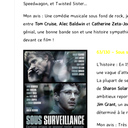
Speedwagon, et Twisted Sister…
Mon avis : Une comédie musicale sous fond de rock, je
entre
Tom Cruise
,
Alec Baldwin
et
Catherine Zeta-Jo
génial, une bonne bande son et une histoire sympath
devant ce film !
63/130 – Sous s
L’histoire : En
une vague d’att
La plupart de s
de
Sharon Solar
ambitieux repo
Jim Grant
, un a
déterminé à le r
Mon avis : Très