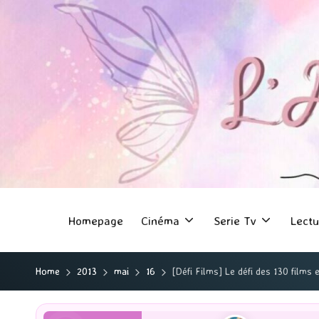
Homepage
Cinéma
Serie Tv
Lectu
Home
2013
mai
16
[Défi Films] Le défi des 130 films 