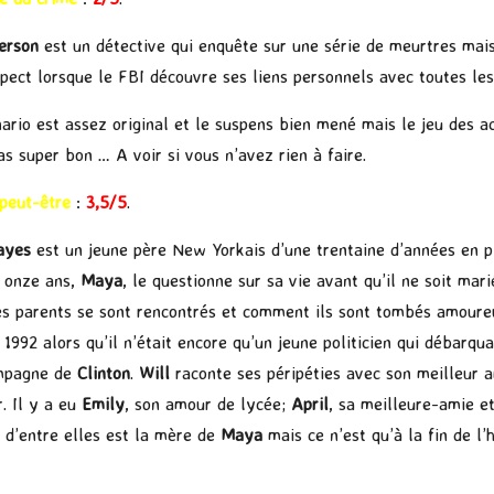
erson
est un détective qui enquête sur une série de meurtres mai
uspect lorsque le FBI découvre ses liens personnels avec toutes le
ario est assez original et le suspens bien mené mais le jeu des a
as super bon … A voir si vous n’avez rien à faire.
 peut-être
:
3,5/5
.
ayes
est un jeune père New Yorkais d’une trentaine d’années en p
e onze ans,
Maya
, le questionne sur sa vie avant qu’il ne soit mari
s parents se sont rencontrés et comment ils sont tombés amoureu
92 alors qu’il n’était encore qu’un jeune politicien qui débarqua
ampagne de
Clinton
.
Will
raconte ses péripéties avec son meilleur am
. Il y a eu
Emily
, son amour de lycée;
April
, sa meilleure-amie e
e d’entre elles est la mère de
Maya
mais ce n’est qu’à la fin de l’h