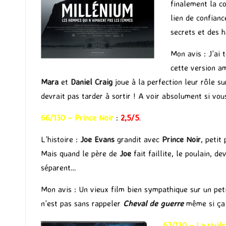
finalement la co
lien de confianc
secrets et des h
Mon avis : J’ai 
cette version am
Mara
et
Daniel Craig
joue à la perfection leur rôle sur
devrait pas tarder à sortir ! A voir absolument si vou
66/130 – Prince Noir
:
2,5/5
.
L’histoire :
Joe Evans
grandit avec
Prince Noir
, petit
Mais quand le père de
Joe
fait faillite, le poulain, 
séparent…
Mon avis : Un vieux film bien sympathique sur un peti
n’est pas sans rappeler
Cheval de guerre
même si ça 
67/130 – La riviè