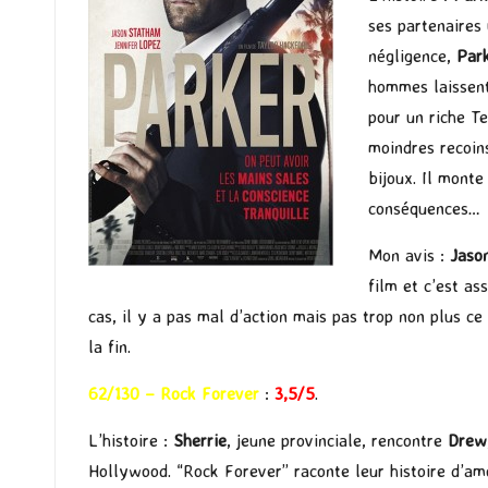
ses partenaires
négligence,
Par
hommes laisse
pour un riche Te
moindres recoins
bijoux. Il monte
conséquences…
Mon avis :
Jaso
film et c’est as
cas, il y a pas mal d’action mais pas trop non plus ce
la fin.
62/130 – Rock Forever
:
3,5/5
.
L’histoire :
Sherrie
, jeune provinciale, rencontre
Drew
Hollywood. “Rock Forever” raconte leur histoire d’am