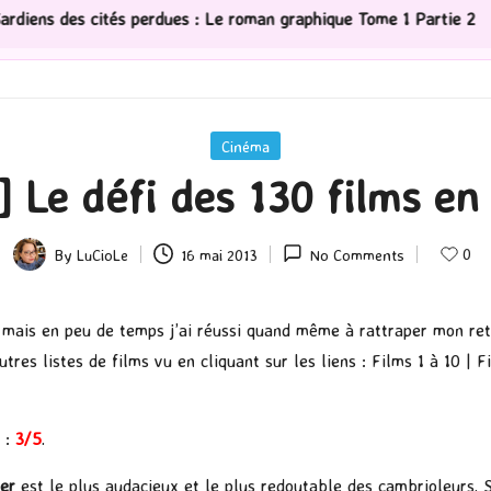
erdues : Le roman graphique Tome 1 Partie 2
[Série TV
Posted
Cinéma
in
] Le défi des 130 films en
0
By
LuCioLe
16 mai 2013
No Comments
Posted
by
mais en peu de temps j’ai réussi quand même à rattraper mon reta
res listes de films vu en cliquant sur les liens :
Films 1 à 10
|
F
r
:
3/5
.
er
est le plus audacieux et le plus redoutable des cambrioleurs. S