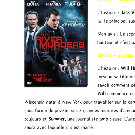
L’histoire :
Jack V
lui le principal s
Mon avis : Le scén
hauteur et n’est p
68/130 – Un jour,
L’histoire :
Will H
lorsque sa fille d
savoir comment se
Will
commence en 19
Wisconsin natal à New York pour travailler sur la c
sous forme de puzzle, ses 3 grandes histoires d’amour
toujours et
Summer
, une journaliste ambitieuse. L’un
saura avec laquelle il s’est marié.