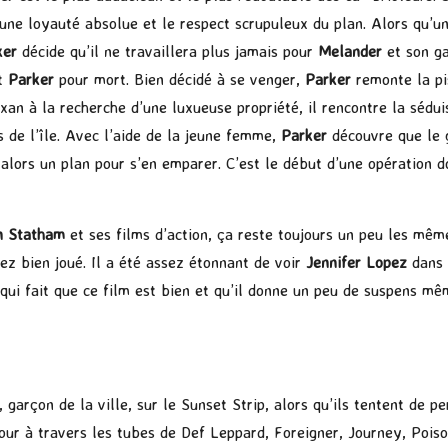
 une loyauté absolue et le respect scrupuleux du plan. Alors qu’u
ker
décide qu’il ne travaillera plus jamais pour
Melander
et son ga
nt
Parker
pour mort. Bien décidé à se venger,
Parker
remonte la pi
xan à la recherche d’une luxueuse propriété, il rencontre la sédui
 de l’île. Avec l’aide de la jeune femme,
Parker
découvre que le g
 alors un plan pour s’en emparer. C’est le début d’une opération 
n Statham
et ses films d’action, ça reste toujours un peu les mêm
sez bien joué. Il a été assez étonnant de voir
Jennifer Lopez
dans c
 qui fait que ce film est bien et qu’il donne un peu de suspens m
, garçon de la ville, sur le Sunset Strip, alors qu’ils tentent de pe
our à travers les tubes de Def Leppard, Foreigner, Journey, Pois