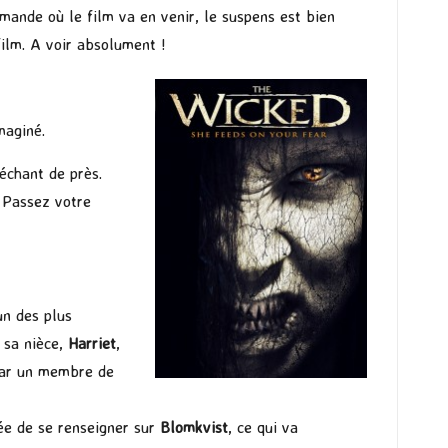
mande où le film va en venir, le suspens est bien
film. A voir absolument !
maginé.
méchant de près.
. Passez votre
un des plus
e sa nièce,
Harriet
,
par un membre de
ée de se renseigner sur
Blomkvist
, ce qui va