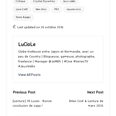
Critique
Crystal Dynamics
Jeux vidéo
o
o
r
g
Lara Croft
Mon Avis
PS3
square enix
k
n
er
Tomb Raider
Last updated on 26 octobre 2016
LuCioLe
Globe-trotteuse entre Japon et Normandie, avec un
peu de Country | Blogueuse, gameuse, photographe,
freelance | Manager @JaMEfr | #Cine #SeriesTV
#JeuxVidéo
View All Posts
Post
Previous Post
Next Post
navigation
[Lecture] 19 Lunes : Bonne
Bilan Ciné & Lecture de
conclusion de saga !
mars 2013