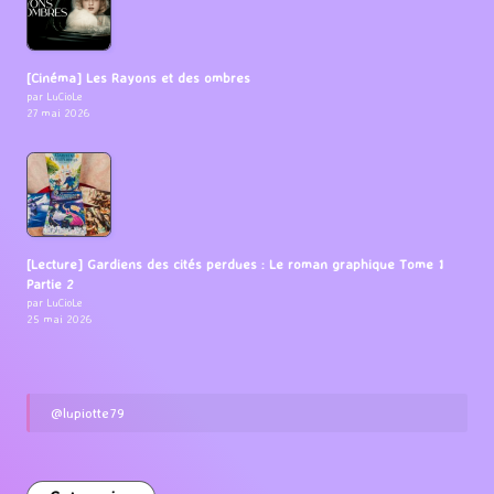
[Cinéma] Les Rayons et des ombres
par LuCioLe
27 mai 2026
[Lecture] Gardiens des cités perdues : Le roman graphique Tome 1
Partie 2
par LuCioLe
25 mai 2026
@lupiotte79