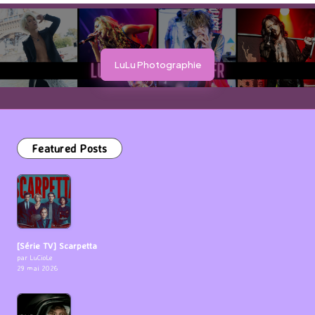
LuLu Photographie
Featured Posts
[Série TV] Scarpetta
par LuCioLe
29 mai 2026