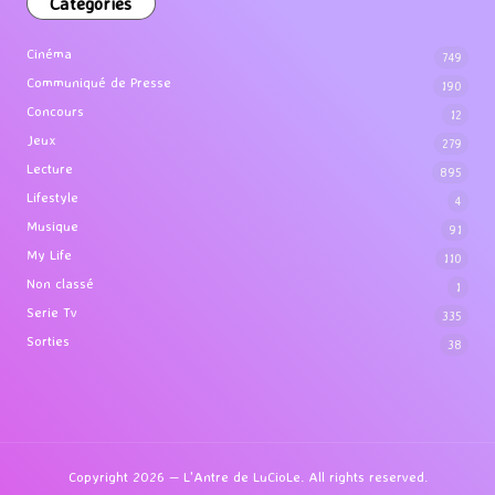
Categories
Cinéma
749
Communiqué de Presse
190
Concours
12
Jeux
279
Lecture
895
Lifestyle
4
Musique
91
My Life
110
Non classé
1
Serie Tv
335
Sorties
38
Copyright 2026 — L'Antre de LuCioLe. All rights reserved.