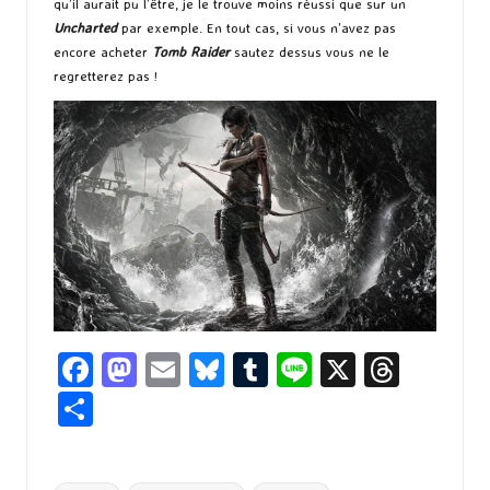
qu’il aurait pu l’être, je le trouve moins réussi que sur un
Uncharted
par exemple. En tout cas, si vous n’avez pas
encore acheter
Tomb Raider
sautez dessus vous ne le
regretterez pas !
Fa
M
E
Bl
T
Li
X
T
ce
as
m
u
u
n
hr
P
b
to
ai
es
m
e
ea
ar
o
d
l
ky
bl
ds
ta
Tags: