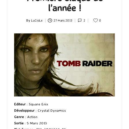
l’année !
By
LuCioLe
27 mars 2013
2
0
Posted
by
Editeur
: Square Enix
Développeur
: Crystal Dynamics
Genre
: Action
Sortie
: 5 Mars 2013